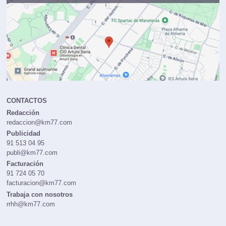
CONTACTOS
Redacción
redaccion@km77.com
Publicidad
91 513 04 95
publi@km77.com
Facturación
91 724 05 70
facturacion@km77.com
Trabaja con nosotros
rrhh@km77.com