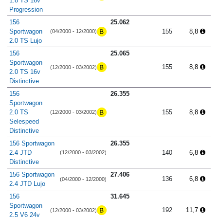
1.8 TS 16v
Progression
156
25.062
Sportwagon
155
8,8
(04/2000 - 12/2000)
2.0 TS Lujo
156
25.065
Sportwagon
155
8,8
(12/2000 - 03/2002)
2.0 TS 16v
Distinctive
156
26.355
Sportwagon
2.0 TS
155
8,8
(12/2000 - 03/2002)
Selespeed
Distinctive
156 Sportwagon
26.355
2.4 JTD
140
6,8
(12/2000 - 03/2002)
Distinctive
156 Sportwagon
27.406
136
6,8
(04/2000 - 12/2000)
2.4 JTD Lujo
156
31.645
Sportwagon
192
11,7
(12/2000 - 03/2002)
2.5 V6 24v