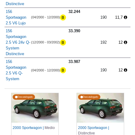
Distinctive
156
32.244
Sportwagon
190
11,7
(04/2000 - 12/2000)
2.5 V6 Lujo
156
33.390
Sportwagon
2.5 V6 24v Q-
192
12
(12/2000 - 03/2002)
System
Distinctive
156
33.987
Sportwagon
190
12
(04/2000 - 12/2000)
2.5 V6 Q-
System
Descatalogado
Descatalogado
2000 Sportwagon |
Medio
2000 Sportwagon |
Distinctive