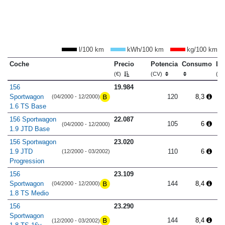
l/100 km
kWh/100 km
kg/100 km
Coche
Precio
Potencia
Consumo
Lo
(€)
(CV)
(m
156
19.984
Sportwagon
120
8,3
(04/2000 - 12/2000)
1.6 TS Base
156 Sportwagon
22.087
105
6
(04/2000 - 12/2000)
1.9 JTD Base
156 Sportwagon
23.020
1.9 JTD
110
6
(12/2000 - 03/2002)
Progression
156
23.109
Sportwagon
144
8,4
(04/2000 - 12/2000)
1.8 TS Medio
156
23.290
Sportwagon
144
8,4
(12/2000 - 03/2002)