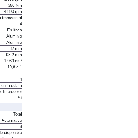
350 Nm
 - 4.800 rpm
o transversal
4
En línea
Aluminio
Aluminio
82 mm
93,2 mm
1.969 cm³
10,8 a 1
4
 en la culata
. Intercooler
Sí
Total
Automático
8
o disponible