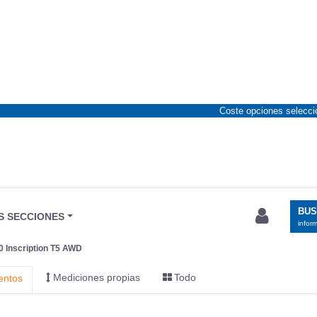
Coste opciones selecc
BU
S SECCIONES
infor
 Inscription T5 AWD
Mediciones propias
Todo
entos