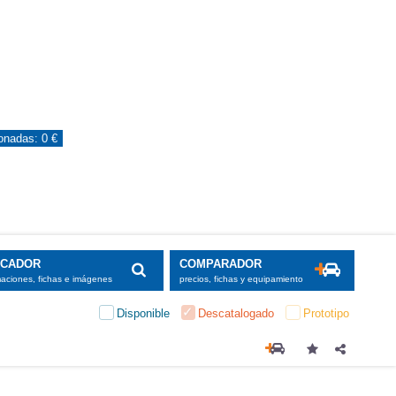
ionadas:
0 €
SCADOR
COMPARADOR
maciones, fichas e imágenes
precios, fichas y equipamiento
Disponible
Descatalogado
Prototipo