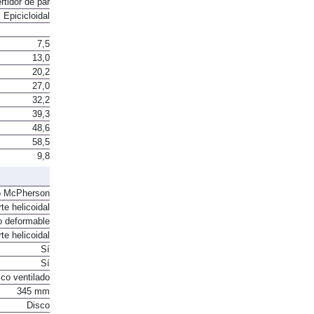
rtidor de par
Epicicloidal
7,5
13,0
20,2
27,0
32,2
39,3
48,6
58,5
9,8
o McPherson
te helicoidal
o deformable
te helicoidal
Sí
Sí
co ventilado
345 mm
Disco