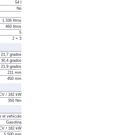
54 l
No
1.336 litros
460 litros
5
2 + 3
21,7 grados
30,4 grados
21,9 grados
211 mm
450 mm
CV / 182 kW
350 Nm
r el vehículo
Gasolina
CV / 182 kW
5.500 rpm