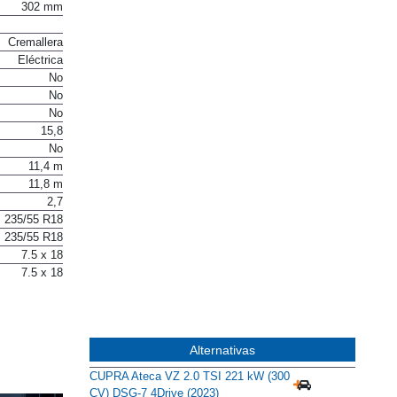
302 mm
Cremallera
Eléctrica
No
No
No
15,8
No
11,4 m
11,8 m
2,7
235/55 R18
235/55 R18
7.5 x 18
7.5 x 18
Alternativas
CUPRA Ateca VZ 2.0 TSI 221 kW (300
CV) DSG-7 4Drive (2023)