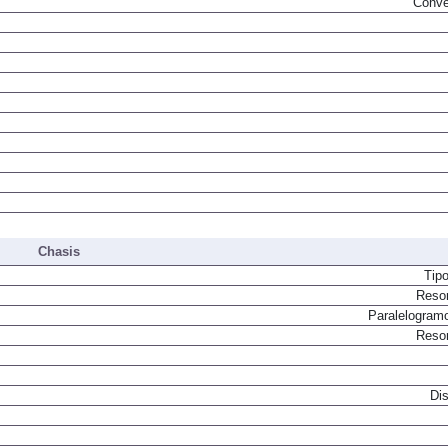
Conve
Chasis
Tip
Resor
Paralelogram
Resor
Dis