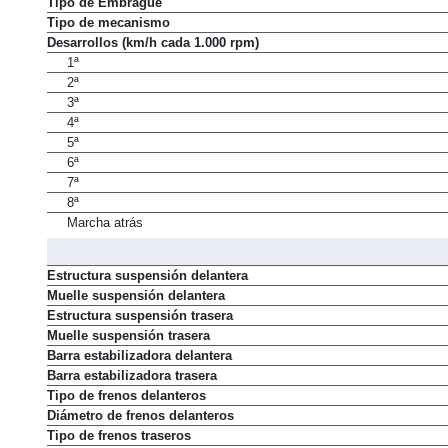
Tipo de Embrague
Tipo de mecanismo
Desarrollos (km/h cada 1.000 rpm)
1ª
2ª
3ª
4ª
5ª
6ª
7ª
8ª
Marcha atrás
Estructura suspensión delantera
Muelle suspensión delantera
Estructura suspensión trasera
Muelle suspensión trasera
Barra estabilizadora delantera
Barra estabilizadora trasera
Tipo de frenos delanteros
Diámetro de frenos delanteros
Tipo de frenos traseros