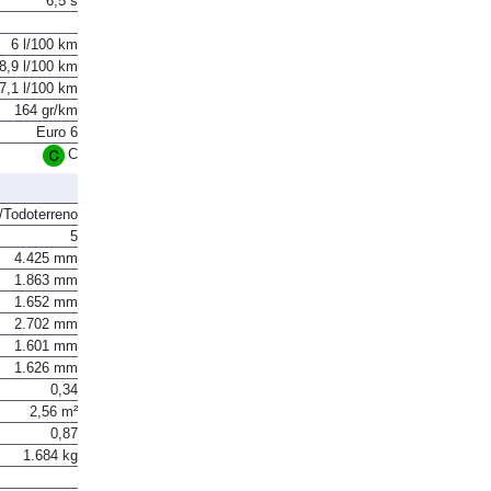
6,5 s
6 l/100 km
8,9 l/100 km
7,1 l/100 km
164 gr/km
Euro 6
C
Todoterreno
5
4.425 mm
1.863 mm
1.652 mm
2.702 mm
1.601 mm
1.626 mm
0,34
2,56 m²
0,87
1.684 kg