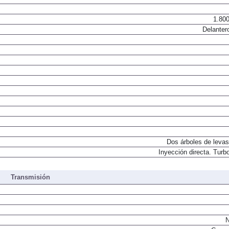
1.800
Delanter
Dos árboles de levas
Inyección directa. Turbo
Transmisión
N