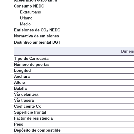
Aceleración 0-100 km/h
Consumo NEDC
Extraurbano
Urbano
Medio
Emisiones de CO₂ NEDC
Normativa de emisiones
Distintivo ambiental DGT
Dimens
Tipo de Carrocería
Número de puertas
Longitud
Anchura
Altura
Batalla
Vía delantera
Vía trasera
Coeficiente Cx
Superficie frontal
Factor de resistencia
Peso
Depósito de combustible