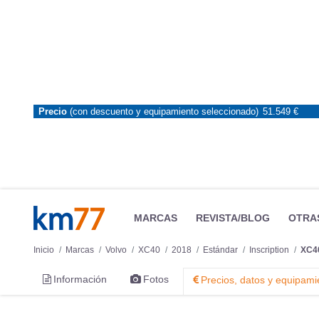
Precio
(con descuento y equipamiento seleccionado)
51.549 €
MARCAS
REVISTA/BLOG
OTRA
Inicio
Marcas
Volvo
XC40
2018
Estándar
Inscription
XC40
Información
Fotos
Precios, datos y equipami