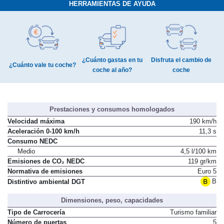
HERRAMIENTAS DE AYUDA
¿Cuánto gastas en tu
Disfruta el cambio de
¿Cuánto vale tu coche?
coche al año?
coche
Prestaciones y consumos homologados
Velocidad máxima
190 km/h
Aceleración 0-100 km/h
11,3 s
Consumo NEDC
Medio
4,5 l/100 km
Emisiones de CO₂ NEDC
119 gr/km
Normativa de emisiones
Euro 5
B
Distintivo ambiental DGT
Dimensiones, peso, capacidades
Tipo de Carrocería
Turismo familiar
Número de puertas
5