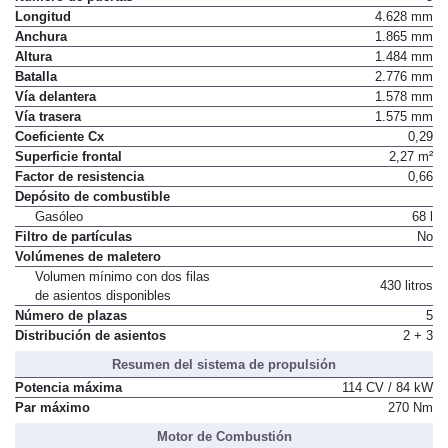
Longitud
4.628 mm
Anchura
1.865 mm
Altura
1.484 mm
Batalla
2.776 mm
Vía delantera
1.578 mm
Vía trasera
1.575 mm
Coeficiente Cx
0,29
Superficie frontal
2,27 m²
Factor de resistencia
0,66
Depósito de combustible
Gasóleo
68 l
Filtro de partículas
No
Volúmenes de maletero
Volumen mínimo con dos filas
430 litros
de asientos disponibles
Número de plazas
5
Distribución de asientos
2 + 3
Resumen del sistema de propulsión
Potencia máxima
114 CV / 84 kW
Par máximo
270 Nm
Motor de Combustión