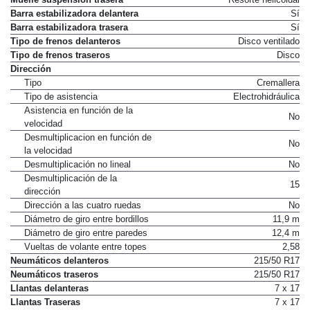
Barra estabilizadora delantera
Sí
Barra estabilizadora trasera
Sí
Tipo de frenos delanteros
Disco ventilado
Tipo de frenos traseros
Disco
Dirección
Tipo
Cremallera
Tipo de asistencia
Electrohidráulica
Asistencia en función de la
No
velocidad
Desmultiplicacion en función de
No
la velocidad
Desmultiplicación no lineal
No
Desmultiplicación de la
15
dirección
Dirección a las cuatro ruedas
No
Diámetro de giro entre bordillos
11,9 m
Diámetro de giro entre paredes
12,4 m
Vueltas de volante entre topes
2,58
Neumáticos delanteros
215/50 R17
Neumáticos traseros
215/50 R17
Llantas delanteras
7 x 17
Llantas Traseras
7 x 17