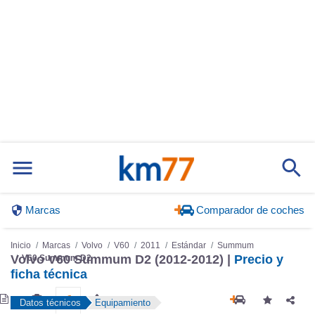
Marcas
Comparador de coches
Inicio
Marcas
Volvo
V60
2011
Estándar
Summum
Volvo V60 Summum D2 (2012-2012) |
Precio y
V60 Summum D2
ficha técnica
Datos técnicos
Equipamiento