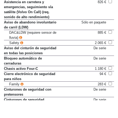
Asistencia en carretera y
826 €
emergencias, seguimiento vía
satélite (Volvo On Call) (req.
sonido de alto rendimiento)
Aviso de abandono involuntario
Sólo en paquete
de carril (LDW)
DAC&LDW (requiere sensor de
885 €
lluvia)
Safety
2.065 €
Aviso del cinturón de seguridad
De serie
en todas las posiciones
Bloqueo automático de
De serie
cerraduras
Chasis activo Four-C
1.180 €
Cierre electrónico de seguridad
94 €
para niños
Family
283 €
Cinturones de seguridad con
De serie
pretensores
Cinturones de seguridad
De serie
delanteros regulables en altura
City Safety (evita colisiones a
De serie
baja velocidad)