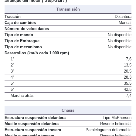
arranque del motor ("Stop/Start")
Transmisión
Tracción
Delantera
Caja de cambios
Manual
Número de velocidades
6
Tipo de mando
No disponible
Tipo de Embrague
No disponible
Tipo de mecanismo
No disponible
Desarrollos (km/h cada 1.000 rpm)
1ª
7,6
2ª
13,5
3ª
20,5
4ª
28,3
5ª
35,5
6ª
42,5
Marcha atrás
7,4
Chasis
Estructura suspensión delantera
Tipo McPherson
Muelle suspensión delantera
Resorte helicoidal
Estructura suspensión trasera
Paralelogramo deformable
Muelle suspensión trasera
Resorte helicoidal