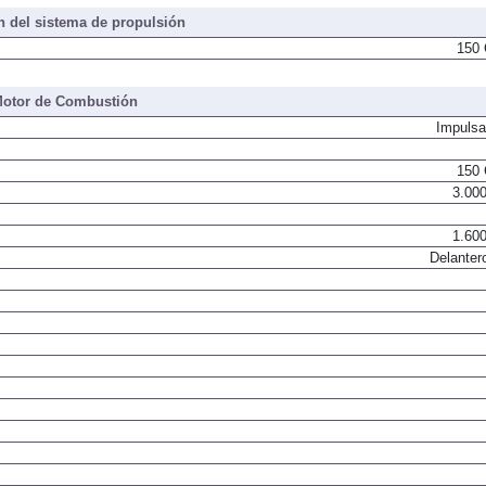
 del sistema de propulsión
150 
otor de Combustión
Impulsa
150 
3.000
1.600
Delanter