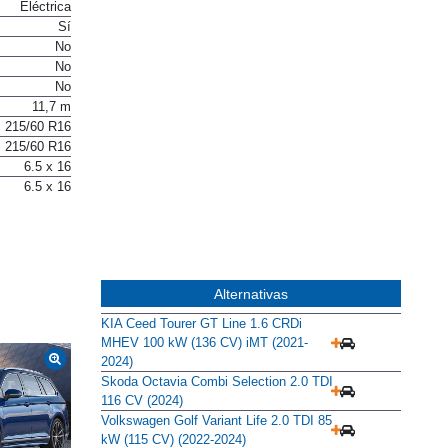
Eléctrica
Sí
No
No
No
11,7 m
215/60 R16
215/60 R16
6.5 x 16
6.5 x 16
Alternativas
KIA Ceed Tourer GT Line 1.6 CRDi
MHEV 100 kW (136 CV) iMT (2021-
2024)
Skoda Octavia Combi Selection 2.0 TDI
116 CV (2024)
Volkswagen Golf Variant Life 2.0 TDI 85
kW (115 CV) (2022-2024)