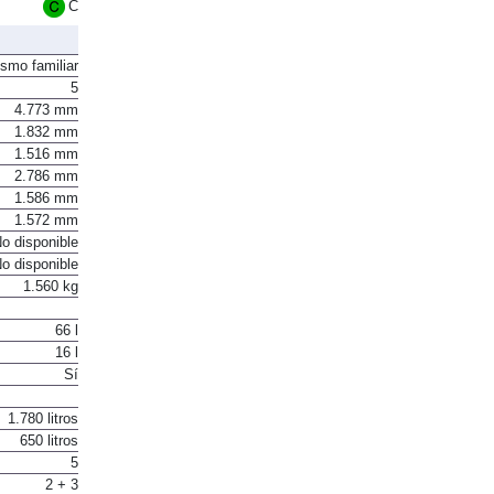
C
ismo familiar
5
4.773 mm
1.832 mm
1.516 mm
2.786 mm
1.586 mm
1.572 mm
o disponible
o disponible
1.560 kg
66 l
16 l
Sí
1.780 litros
650 litros
5
2 + 3