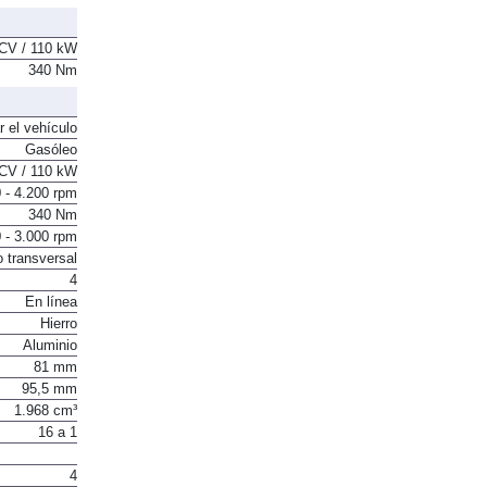
CV / 110 kW
340 Nm
r el vehículo
Gasóleo
CV / 110 kW
 - 4.200 rpm
340 Nm
 - 3.000 rpm
o transversal
4
En línea
Hierro
Aluminio
81 mm
95,5 mm
1.968 cm³
16 a 1
4