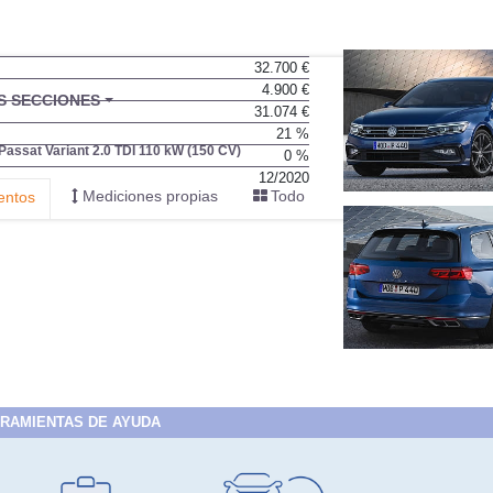
32.700 €
4.900 €
BU
S SECCIONES
31.074 €
infor
21 %
Passat Variant 2.0 TDI 110 kW (150 CV)
0 %
12/2020
Mediciones propias
Todo
entos
RAMIENTAS DE AYUDA