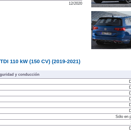
12/2020
 TDI 110 kW (150 CV) (2019-2021)
guridad y conducción
D
D
D
D
D
D
Sólo en 
D