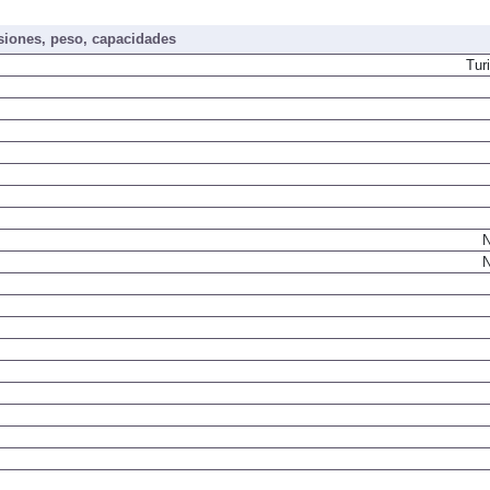
iones, peso, capacidades
Tur
N
N