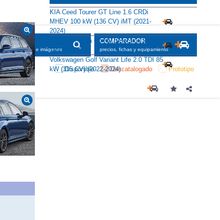
KIA Ceed Tourer GT Line 1.6 CRDi
MHEV 100 kW (136 CV) iMT (2021-
2024)
Skoda Octavia Combi Selection 2.0 TDI
SCADOR
COMPARADOR
116 CV (2024)
maciones, fichas e imágenes
precios, fichas y equipamiento
Volkswagen Golf Variant Life 2.0 TDI 85
Disponible
Descatalogado
Prototipo
kW (115 CV) (2022-2024)