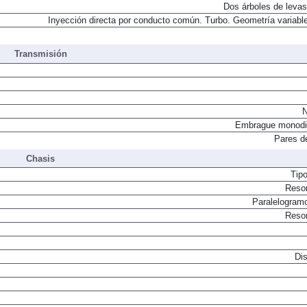
Dos árboles de levas
Inyección directa por conducto común. Turbo. Geometría variable
Transmisión
N
Embrague monodi
Pares d
Chasis
Tip
Resor
Paralelogram
Resor
Dis