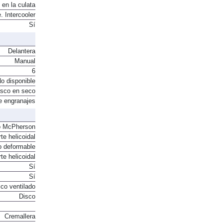
 en la culata
. Intercooler
Sí
Delantera
Manual
6
o disponible
sco en seco
e engranajes
o McPherson
te helicoidal
o deformable
te helicoidal
Sí
Sí
co ventilado
Disco
Cremallera