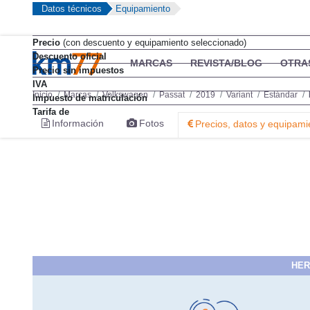
Datos técnicos
Equipamiento
Precio
(con descuento y equipamiento seleccionado)
Descuento oficial
MARCAS
REVISTA/BLOG
OTRA
Precio sin impuestos
IVA
Inicio
Marcas
Volkswagen
Passat
2019
Variant
Estándar
Impuesto de matriculación
Tarifa de
Información
Fotos
Precios, datos y equipami
HER