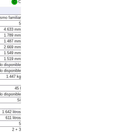
Euro 6
C
ismo familiar
5
4.633 mm
1.789 mm
1.487 mm
2.669 mm
1.549 mm
1.519 mm
o disponible
o disponible
1.447 kg
45 l
o disponible
Sí
1.642 litros
611 litros
5