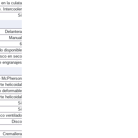
4
 en la culata
. Intercooler
Sí
Delantera
Manual
6
o disponible
sco en seco
e engranajes
o McPherson
te helicoidal
o deformable
te helicoidal
Sí
Sí
co ventilado
Disco