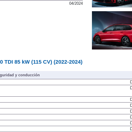
0 %
04/2024
.0 TDI 85 kW (115 CV) (2022-2024)
guridad y conducción
D
D
D
D
D
D
D