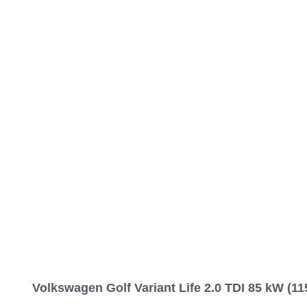
MARCAS
REVISTA/BLOG
OTRA
Inicio
Marcas
Volkswagen
Golf
2021
Variant
Estándar
Gol
Información
Fotos
Precios, datos y equipami
Volkswagen Golf Variant Life 2.0 TDI 85 kW (11