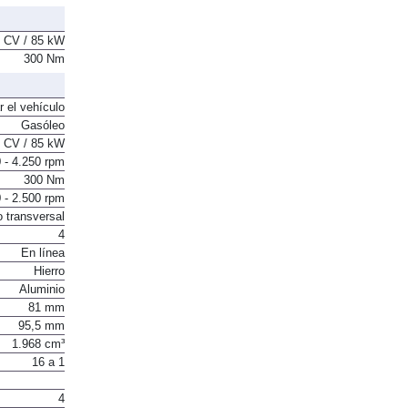
2 + 3
 CV / 85 kW
300 Nm
r el vehículo
Gasóleo
 CV / 85 kW
 - 4.250 rpm
300 Nm
 - 2.500 rpm
o transversal
4
En línea
Hierro
Aluminio
81 mm
95,5 mm
1.968 cm³
16 a 1