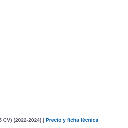
BU
S SECCIONES
infor
f Variant Life 2.0 TDI 85 kW (115 CV)
Mediciones propias
Todo
entos
5 CV) (2022-2024) |
Precio y ficha técnica