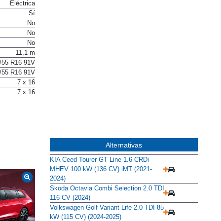
Cremallera
Eléctrica
Sí
No
No
No
11,1 m
/55 R16 91V
/55 R16 91V
7 x 16
7 x 16
Alternativas
KIA Ceed Tourer GT Line 1.6 CRDi
MHEV 100 kW (136 CV) iMT (2021-
2024)
Skoda Octavia Combi Selection 2.0 TDI
116 CV (2024)
Volkswagen Golf Variant Life 2.0 TDI 85