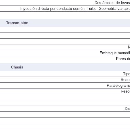
Dos árboles de levas
Inyección directa por conducto común. Turbo. Geometría variable
Transmisión
N
Embrague monodi
Pares d
Chasis
Tip
Resor
Paralelogram
Resor
Dis