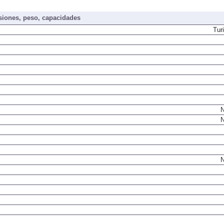
iones, peso, capacidades
Tur
N
N
N