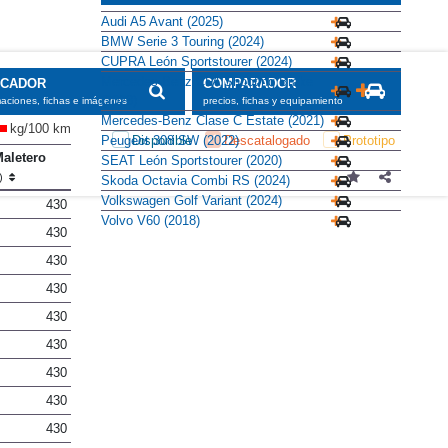
Audi A5 Avant (2025)
BMW Serie 3 Touring (2024)
CUPRA León Sportstourer (2024)
Mercedes-Benz CLA Shooting Brake
SCADOR
COMPARADOR
(2023)
maciones, fichas e imágenes
precios, fichas y equipamiento
Mercedes-Benz Clase C Estate (2021)
kg/100 km
Peugeot 308 SW (2022)
Disponible
Descatalogado
Prototipo
aletero
SEAT León Sportstourer (2020)
l)
Skoda Octavia Combi RS (2024)
Volkswagen Golf Variant (2024)
430
Volvo V60 (2018)
430
430
430
430
430
430
430
430