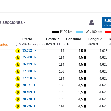
BU
S SECCIONES
infor
l/100 km
kWh/100 km
Precio
Potencia
Consumo
Longitud
M
Mediciones propias
Todo
entos
(€)
(CV)
(mm)
(
35.552
114
4,5
4.628
35.788
114
4,5
4.628
36.699
114
4,5
4.628
37.188
136
4,5
4.628
37.558
114
4,5
4.628
38.131
136
4,5
4.628
38.409
163
5,5
4.628
38.738
163
4,5
4.628
38.756
114
4,5
4.628