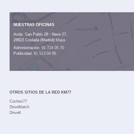
NUESTRAS OFICINAS
Avda. San Pablo 28 - Nave 27,
28823 Coslada (Madrid)
Mapa
Administración:
91 724 05 70
Publicidad:
91 513 04 95
OTROS SITIOS DE LA RED KM77
Coches77
DriveMatch
DriveK