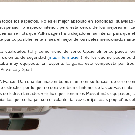
 todos los aspectos. No es el mejor absoluto en sonoridad, suavidad
uspensión o espacio interior, pero está cerca de los mejores en ca
demás se nota que Volkswagen ha trabajado en su interior para que e
 este punto, posiblemente sí sea el mejor de los rivales mencionados ant
s cualidades tal y como viene de serie. Opcionalmente, puede te
s sistemas de seguridad (
más información
), de los que no podemos 
aba muy equipada. En España, la gama está compuesta por tres 
 Advance y Sport.
 Advance. Dan una iluminación buena tanto en su función de corto co
o estrecho, por lo que no deja ver bien el interior de las curvas ni a
os de ledes (llamados «High») que tienen los Passat más equipados, 
ientos que se hagan con el volante; tal vez corrijan esas pequeñas def