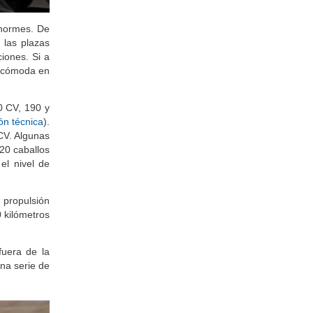
enormes. De
 las plazas
ciones. Si a
s cómoda en
0 CV, 190 y
ón técnica
).
CV. Algunas
120 caballos
el nivel de
 propulsión
 kilómetros
fuera de la
una serie de