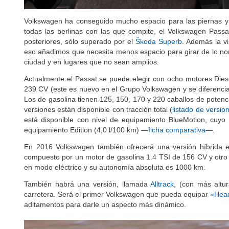
Volkswagen ha conseguido mucho espacio para las piernas y
todas las berlinas con las que compite, el Volkswagen Passa
posteriores, sólo superado por el
Škoda Superb
. Además la vi
eso añadimos que necesita menos espacio para girar de lo norm
ciudad y en lugares que no sean amplios.
Actualmente el Passat se puede elegir con ocho motores Diese
239 CV (este es nuevo en el Grupo Volkswagen y se diferencia
Los de gasolina tienen 125, 150, 170 y 220 caballos de potenc
versiones están disponible con tracción total (
listado de versio
está disponible con nivel de equipamiento BlueMotion, cuyo 
equipamiento Edition (4,0 l/100 km) —
ficha comparativa
—.
En 2016 Volkswagen también ofrecerá una versión híbrida
compuesto por un motor de gasolina 1.4 TSI de 156 CV y otro 
en modo eléctrico y su autonomía absoluta es 1000 km.
También habrá una versión, llamada
Alltrack
, (con más altur
carretera. Será el primer Volkswagen que pueda equipar
«Head
aditamentos para darle un aspecto más dinámico.