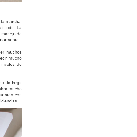
 de marcha,
si todo. La
l manejo de
eriormente.
ner muchos
decir mucho
niveles de
mo de largo
lumbra mucho
cuentan con
iciencias.