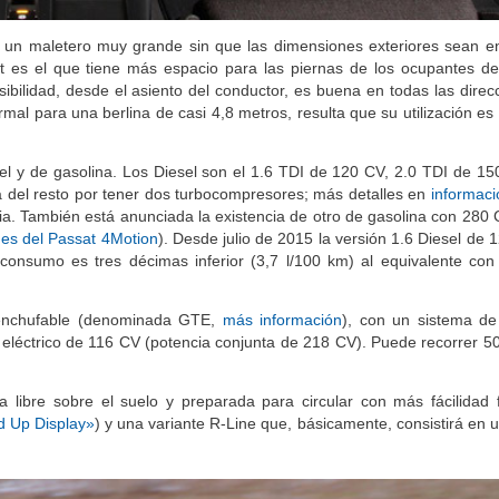
 un maletero muy grande sin que las dimensiones exteriores sean 
t es el que tiene más espacio para las piernas de los ocupantes de
sibilidad, desde el asiento del conductor, es buena en todas las direc
al para una berlina de casi 4,8 metros, resulta que su utilización e
l y de gasolina. Los Diesel son el 1.6 TDI de 120 CV, 2.0 TDI de 15
 del resto por tener dos turbocompresores; más detalles en
informaci
ia. También está anunciada la existencia de otro de gasolina con 280 
nes del Passat 4Motion
). Desde julio de 2015 la versión 1.6 Diesel de 
consumo es tres décimas inferior (3,7 l/100 km) al equivalente con 
 enchufable (denominada GTE,
más información
), con un sistema de
eléctrico de 116 CV (potencia conjunta de 218 CV). Puede recorrer 50
a libre sobre el suelo y preparada para circular con más fácilidad 
 Up Display»
) y una variante R-Line que, básicamente, consistirá en 