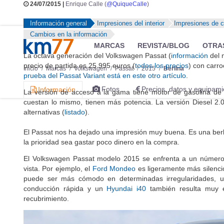
24/07/2015 |
Enrique Calle (
@QuiqueCalle
)
Información general
Impresiones del interior
Impresiones de 
Cambios en la información
MARCAS
REVISTA/BLOG
OTRA
La octava generación del Volkswagen Passat (
información
del 
precio de partida es 25 995 euros (
todos los precios
) con carro
Inicio
Marcas
Volkswagen
Passat
2015
Berlina
prueba del Passat Variant está en este otro artículo
.
Fotos
Precios, datos y equipami
Información
La versión de acceso a la gama tiene motor de gasolina de
cuestan lo mismo, tienen más potencia. La versión Diesel 
alternativas (
listado
).
El Passat nos ha dejado una impresión muy buena. Es una berli
la prioridad sea gastar poco dinero en la compra.
El Volkswagen Passat modelo 2015 se enfrenta a un número d
vista. Por ejemplo, el
Ford Mondeo
es ligeramente más silenci
puede ser más cómodo en determinadas irregularidades,
conducción rápida y un
Hyundai i40
también resulta muy eq
recubrimiento.