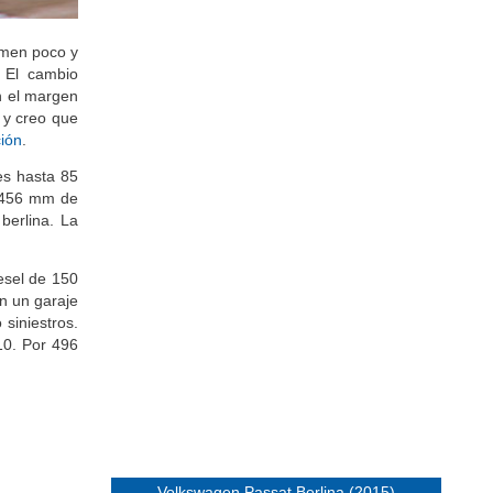
umen poco y
 El cambio
n el margen
 y creo que
ión
.
es hasta 85
 1456 mm de
berlina. La
esel de 150
n un garaje
 siniestros.
10. Por 496
Volkswagen Passat Berlina (2015)