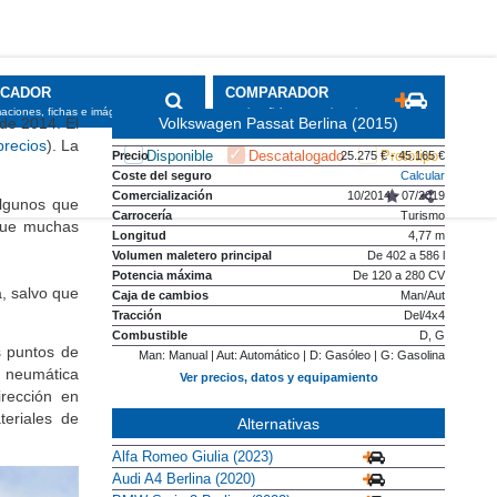
SCADOR
COMPARADOR
maciones, fichas e imágenes
precios, fichas y equipamiento
de 2014. El
Volkswagen Passat Berlina (2015)
precios
). La
Disponible
Descatalogado
Prototipo
Precio
25.275 € - 45.165 €
Coste del seguro
Calcular
Comercialización
10/2014 - 07/2019
algunos que
Carrocería
Turismo
 que muchas
Longitud
4,77 m
Volumen maletero principal
De 402 a 586 l
Potencia máxima
De 120 a 280 CV
, salvo que
Caja de cambios
Man/Aut
Tracción
Del/4x4
Combustible
D, G
s puntos de
Man: Manual | Aut: Automático | D: Gasóleo | G: Gasolina
 neumática
Ver precios, datos y equipamiento
irección en
teriales de
Alternativas
Alfa Romeo Giulia (2023)
Audi A4 Berlina (2020)