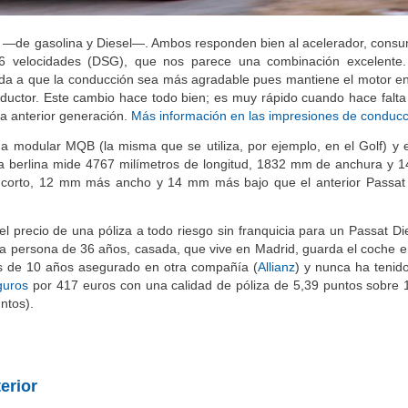
s —de gasolina y Diesel—. Ambos responden bien al acelerador, cons
 6 velocidades (DSG), que nos parece una combinación excelente.
uda a que la conducción sea más agradable pues mantiene el motor e
nductor. Este cambio hace todo bien; es muy rápido cuando hace falta
a anterior generación.
Más información en las impresiones de conducc
ma modular MQB (la misma que se utiliza, por ejemplo, en el Golf) y 
 la berlina mide 4767 milímetros de longitud, 1832 mm de anchura y
 corto, 12 mm más ancho y 14 mm más bajo que el anterior Passat 
 precio de una póliza a todo riesgo sin franquicia para un Passat Di
a persona de 36 años, casada, que vive en Madrid, guarda el coche e
ás de 10 años asegurado en otra compañía (
Allianz
) y nunca ha tenido
guros
por 417 euros con una calidad de póliza de 5,39 puntos sobre 
ntos).
erior