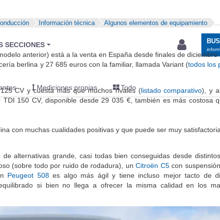
conducción
Información técnica
Algunos elementos de equipamiento
BU
S SECCIONES
infor
modelo anterior) está a la venta en España desde finales de diciembre 
cería berlina y 27 685 euros con la familiar, llamada Variant (
todos los 
entos
Mediciones propias
Todo
 125 CV y cuesta más que muchos rivales (
listado comparativo
), y 
2.0 TDI 150 CV, disponible desde 29 035 €, también es más costosa
na con muchas cualidades positivas y que puede ser muy satisfactoria
e alternativas grande, casi todas bien conseguidas desde distinto
oso (sobre todo por ruido de rodadura), un
Citroën C5
con suspensión
 un
Peugeot 508
es algo más ágil y tiene incluso mejor tacto de d
uilibrado si bien no llega a ofrecer la misma calidad en los ma