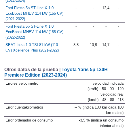
(2021-2024)
Ford Fiesta 5p ST-Line X 1.0
-
-
12,4
-
EcoBoost MHEV 114 kW (155 CV)
(2021-2022)
Ford Fiesta 5p ST-Line X 1.0
-
-
-
-
EcoBoost MHEV 114 kW (155 CV)
(2022-2022)
SEAT Ibiza 1.0 TSI 81 kW (110
8,8
10,9
14,7
-
CV) Xcellence Plus (2021-2022)
Otros datos de la prueba |
Toyota Yaris 5p 130H
Premiere Edition (2023-2024)
Errores velocímetro
velocidad indicada
(km/h)
50
90
120
velocidad real
(km/h)
48
88
118
Error cuentakilómetros
-- % (indica 100 km cada 100
km reales)
Error ordenador de consumo
-3,5 % (indica un consumo
inferior al real)