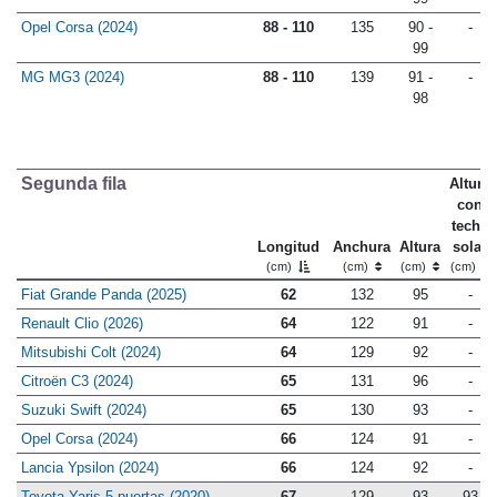
Opel Corsa (2024)
88 - 110
135
90 -
-
99
MG MG3 (2024)
88 - 110
139
91 -
-
98
Segunda fila
Altura
con
techo
Longitud
Anchura
Altura
solar
(cm)
(cm)
(cm)
(cm)
Fiat Grande Panda (2025)
62
132
95
-
Renault Clio (2026)
64
122
91
-
Mitsubishi Colt (2024)
64
129
92
-
Citroën C3 (2024)
65
131
96
-
Suzuki Swift (2024)
65
130
93
-
Opel Corsa (2024)
66
124
91
-
Lancia Ypsilon (2024)
66
124
92
-
Toyota Yaris 5 puertas (2020)
67
129
93
93