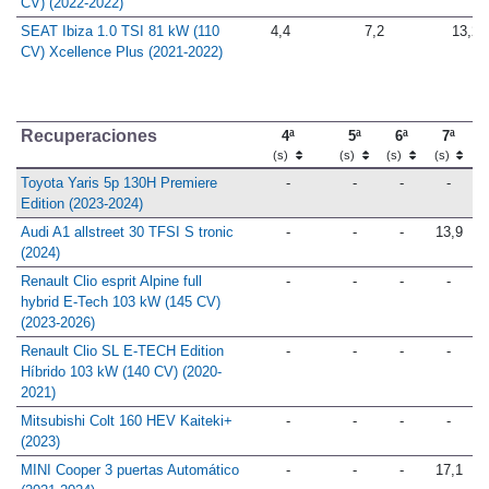
CV) (2022-2022)
SEAT Ibiza 1.0 TSI 81 kW (110
4,4
7,2
13,2
CV) Xcellence Plus (2021-2022)
Recuperaciones
4ª
5ª
6ª
7ª
(s)
(s)
(s)
(s)
Toyota Yaris 5p 130H Premiere
-
-
-
-
Edition (2023-2024)
Audi A1 allstreet 30 TFSI S tronic
-
-
-
13,9
(2024)
Renault Clio esprit Alpine full
-
-
-
-
hybrid E-Tech 103 kW (145 CV)
(2023-2026)
Renault Clio SL E-TECH Edition
-
-
-
-
Híbrido 103 kW (140 CV) (2020-
2021)
Mitsubishi Colt 160 HEV Kaiteki+
-
-
-
-
(2023)
MINI Cooper 3 puertas Automático
-
-
-
17,1