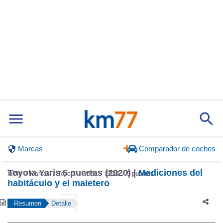
Marcas
Comparador de coches
Toyota Yaris 5 puertas (2020) |
Mediciones del
Inicio
Marcas
Toyota
Yaris
2020
5 puertas
habitáculo y el maletero
Resumen
Detalle