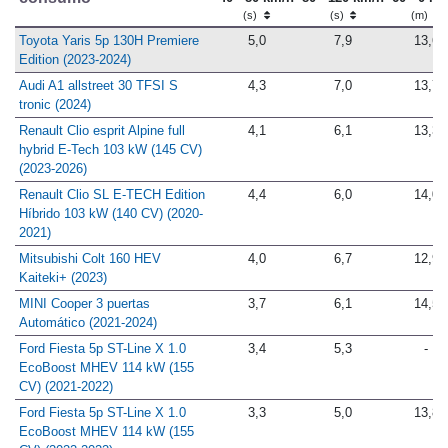
(s)
(s)
(m)
Toyota Yaris 5p 130H Premiere
5,0
7,9
13,6
Edition (2023-2024)
Audi A1 allstreet 30 TFSI S
4,3
7,0
13,7
tronic (2024)
Renault Clio esprit Alpine full
4,1
6,1
13,3
hybrid E-Tech 103 kW (145 CV)
(2023-2026)
Renault Clio SL E-TECH Edition
4,4
6,0
14,0
Híbrido 103 kW (140 CV) (2020-
2021)
Mitsubishi Colt 160 HEV
4,0
6,7
12,9
Kaiteki+ (2023)
MINI Cooper 3 puertas
3,7
6,1
14,5
Automático (2021-2024)
Ford Fiesta 5p ST-Line X 1.0
3,4
5,3
-
EcoBoost MHEV 114 kW (155
CV) (2021-2022)
Ford Fiesta 5p ST-Line X 1.0
3,3
5,0
13,8
EcoBoost MHEV 114 kW (155