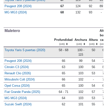
Peugeot 208 (2024)
67
124
92
89
MG MG3 (2024)
68
132
93
-
Maletero
Altur
bord
Profundidad
Anchura
Altura
carg
(cm)
(cm)
(cm)
(cm)
Toyota Yaris 5 puertas (2020)
58 - 68
100 -
50
68
115
Peugeot 208 (2024)
66
99
54
70
Citroën C3 (2024)
63
100
56
80
Renault Clio (2026)
65
103
53
75
Mitsubishi Colt (2024)
66
102
-
77
Opel Corsa (2024)
65
100
54
69
Fiat Grande Panda (2025)
64 - 71
102
57
79
MG MG3 (2024)
64
103
53
75
Suzuki Swift (2024)
62
101
55
72