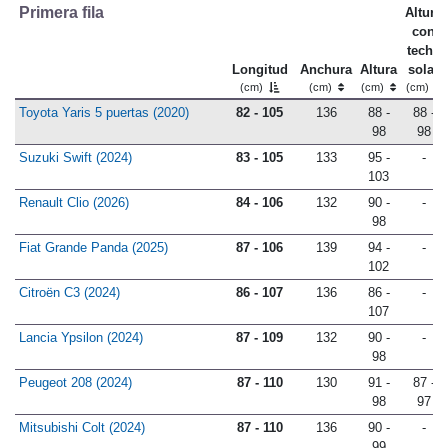
Primera fila
Altura
con
techo
Longitud
Anchura
Altura
solar
(cm)
(cm)
(cm)
(cm)
Toyota Yaris 5 puertas (2020)
82 - 105
136
88 -
88 -
98
98
Suzuki Swift (2024)
83 - 105
133
95 -
-
103
Renault Clio (2026)
84 - 106
132
90 -
-
98
Fiat Grande Panda (2025)
87 - 106
139
94 -
-
102
Citroën C3 (2024)
86 - 107
136
86 -
-
107
Lancia Ypsilon (2024)
87 - 109
132
90 -
-
98
Peugeot 208 (2024)
87 - 110
130
91 -
87 -
98
97
Mitsubishi Colt (2024)
87 - 110
136
90 -
-
99