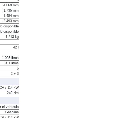
5
4.069 mm
1.735 mm
1.484 mm
2.493 mm
o disponible
o disponible
1.213 kg
42 l
1.093 litros
311 litros
5
2 + 3
CV / 114 kW
240 Nm
r el vehículo
Gasolina