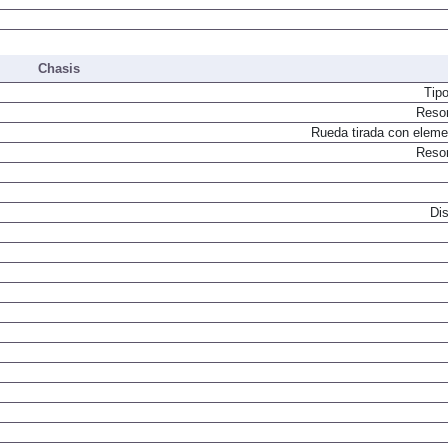
Chasis
Tip
Resor
Rueda tirada con elemen
Resor
Dis