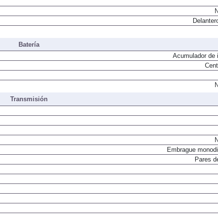
N
Delanter
Batería
Acumulador de i
Cent
N
Transmisión
N
Embrague monodi
Pares d