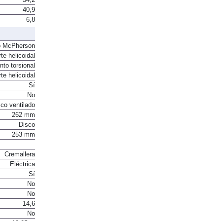
34,2
40,9
6,8
o McPherson
te helicoidal
to torsional
te helicoidal
Sí
No
co ventilado
262 mm
Disco
253 mm
Cremallera
Eléctrica
Sí
No
No
14,6