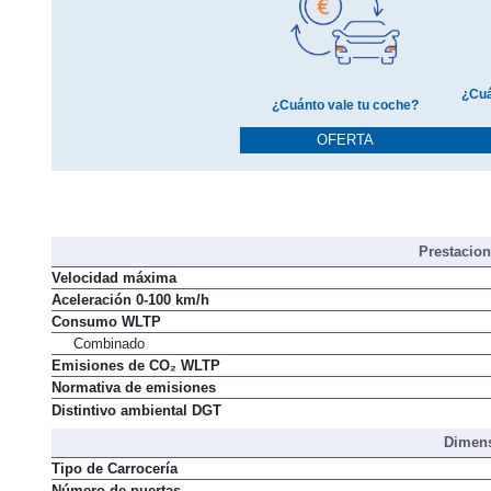
¿Cuá
¿Cuánto vale tu coche?
OFERTA
Prestacio
Velocidad máxima
Aceleración 0-100 km/h
Consumo WLTP
Combinado
Emisiones de CO₂ WLTP
Normativa de emisiones
Distintivo ambiental DGT
Dimens
Tipo de Carrocería