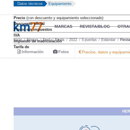
Datos técnicos
Equipamiento
Precio
(con descuento y equipamiento seleccionado)
Descuento oficial
MARCAS
REVISTA/BLOG
OTRA
Precio sin impuestos
IVA
Inicio
Marcas
Ford
Fiesta
2022
5 puertas
Estándar
Fiest
Impuesto de matriculación
Tarifa de
Información
Fotos
Precios, datos y equipami
HER