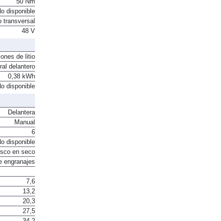
50 Nm
o disponible
o transversal
48 V
ones de litio
ral delantero
0,38 kWh
o disponible
Delantera
Manual
6
o disponible
sco en seco
e engranajes
7,6
13,2
20,3
27,5