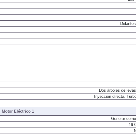
155 
Delanter
Dos árboles de levas
Inyección directa. Turbo
Motor Eléctrico 1
Generar corrie
16 
N