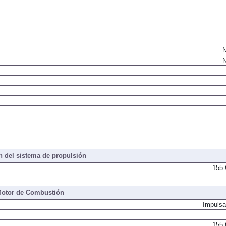
N
N
 del sistema de propulsión
155 
otor de Combustión
Impulsa