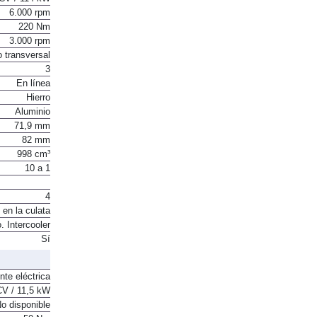
CV / 114 kW
6.000 rpm
220 Nm
3.000 rpm
o transversal
3
En línea
Hierro
Aluminio
71,9 mm
82 mm
998 cm³
10 a 1
4
 en la culata
. Intercooler
Sí
nte eléctrica
CV / 11,5 kW
o disponible