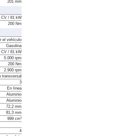
201 mm
 CV / 81 kW
200 Nm
r el vehículo
Gasolina
 CV / 81 kW
5.000 rpm
200 Nm
2.900 rpm
o transversal
3
En línea
Aluminio
Aluminio
72,2 mm
81,3 mm
999 cm³
4