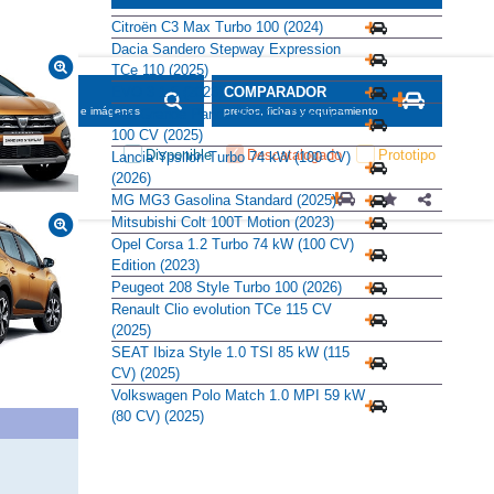
Alternativas
Citroën C3 Max Turbo 100 (2024)
Dacia Sandero Stepway Expression
TCe 110 (2025)
EVO 3 1.5 (2023)
Fiat Grande Panda Pop 1.2 Gasolina
100 CV (2025)
Lancia Ypsilon Turbo 74 kW (100 CV)
(2026)
MG MG3 Gasolina Standard (2025)
Mitsubishi Colt 100T Motion (2023)
Opel Corsa 1.2 Turbo 74 kW (100 CV)
Edition (2023)
Peugeot 208 Style Turbo 100 (2026)
Renault Clio evolution TCe 115 CV
(2025)
SEAT Ibiza Style 1.0 TSI 85 kW (115
CV) (2025)
Volkswagen Polo Match 1.0 MPI 59 kW
(80 CV) (2025)