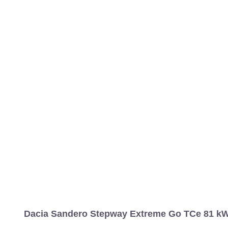
MARCAS
REVISTA/BLOG
OTRA
Inicio
Marcas
Dacia
Sandero
2021
Stepway
Estándar
Sa
Información
Fotos
Precios, datos y equipami
Dacia Sandero Stepway Extreme Go TCe 81 kW 