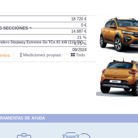
18.720 €
0 €
14.887 €
21 %
4,75 %
09/2024
RAMIENTAS DE AYUDA