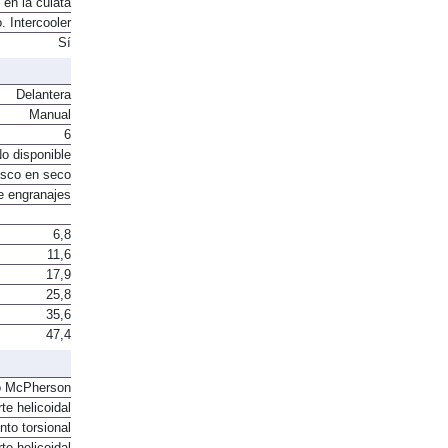
 en la culata
. Intercooler
Sí
Delantera
Manual
6
o disponible
sco en seco
e engranajes
6,8
11,6
17,9
25,8
35,6
47,4
o McPherson
te helicoidal
to torsional