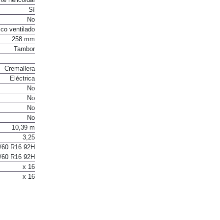
te helicoidal
Sí
No
co ventilado
258 mm
Tambor
Cremallera
Eléctrica
No
No
No
No
10,39 m
3,25
/60 R16 92H
/60 R16 92H
x 16
x 16