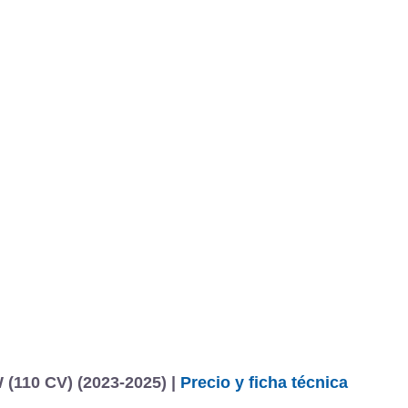
BU
S SECCIONES
infor
ndero Stepway Extreme Go TCe 81 kW (110 CV)
Mediciones propias
Todo
entos
(110 CV) (2023-2025) |
Precio y ficha técnica