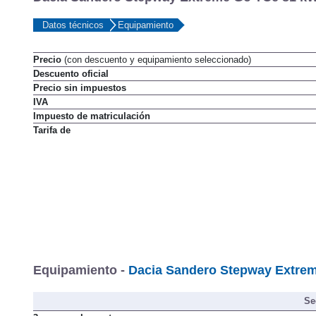
Dacia Sandero Stepway Extreme Go TCe 81 kW 
Datos técnicos
Equipamiento
Precio
(con descuento y equipamiento seleccionado)
Descuento oficial
Precio sin impuestos
IVA
Impuesto de matriculación
Tarifa de
Equipamiento -
Dacia Sandero Stepway Extrem
Se