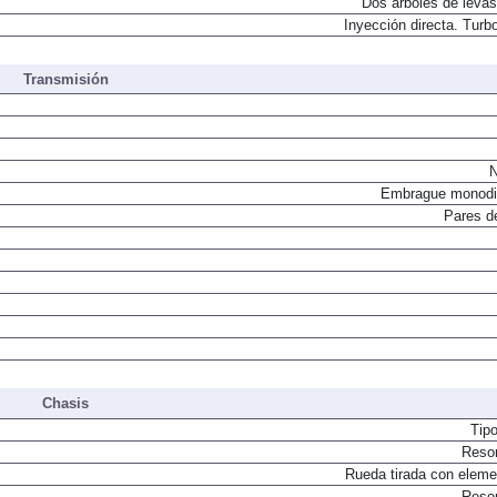
Dos árboles de levas
Inyección directa. Turbo
Transmisión
N
Embrague monodi
Pares d
Chasis
Tip
Resor
Rueda tirada con elemen