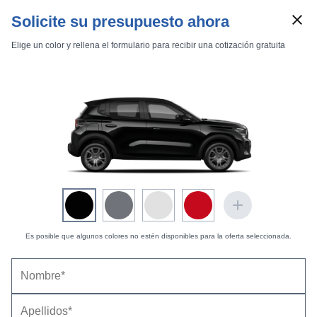
Solicite su presupuesto ahora
Elige un color y rellena el formulario para recibir una cotización gratuita
Marcas
Comparador de coches
Inicio
Marcas
Citroën
C3
2024
Estándar
Es posible que algunos colores no estén disponibles para la oferta seleccionada.
Citroën C3 (2024) |
Precio, ficha técnica y
equipamiento