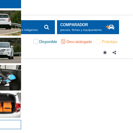
SCADOR
COMPARADOR
maciones, fichas e imágenes
precios, fichas y equipamiento
Disponible
Descatalogado
Prototipo