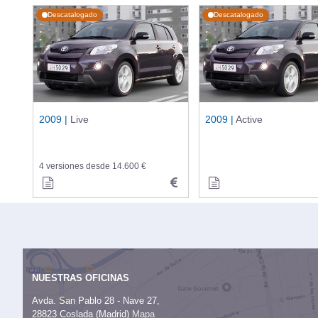
Descatalogado
Descatalogado
2009 |
Live
2009 |
Active
4 versiones desde 14.600 €
NUESTRAS OFICINAS
Avda. San Pablo 28 - Nave 27,
28823 Coslada (Madrid)
Mapa