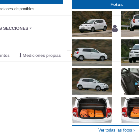
Fotos
aciones disponibles
BU
S SECCIONES
infor
entos
Mediciones propias
Todo
Ver todas las fotos