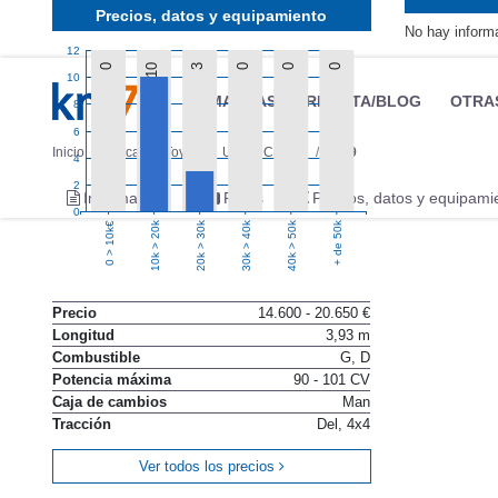
Precios, datos y equipamiento
No hay inform
12
0
10
3
0
0
0
10
MARCAS
REVISTA/BLOG
OTRA
8
6
Inicio
Marcas
Toyota
Urban Cruiser
2009
4
2
Información
Fotos
Precios, datos y equipami
0
10k > 20k
20k > 30k
30k > 40k
40k > 50k
+ de 50k
0 > 10k€
Precio
14.600 - 20.650 €
Longitud
3,93 m
Combustible
G, D
Potencia máxima
90 - 101 CV
Caja de cambios
Man
Tracción
Del, 4x4
Ver todos los precios