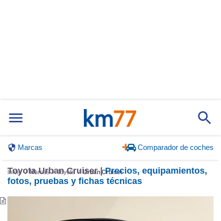
Marcas
Comparador de coches
Toyota Urban Cruiser |
Precios, equipamientos,
Inicio
Marcas
Toyota
Urban Cruiser
fotos, pruebas y fichas técnicas