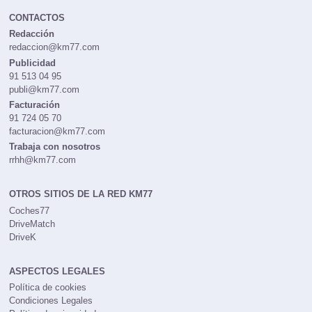
CONTACTOS
Redacción
redaccion@km77.com
Publicidad
91 513 04 95
publi@km77.com
Facturación
91 724 05 70
facturacion@km77.com
Trabaja con nosotros
rrhh@km77.com
OTROS SITIOS DE LA RED KM77
Coches77
DriveMatch
DriveK
ASPECTOS LEGALES
Política de cookies
Condiciones Legales