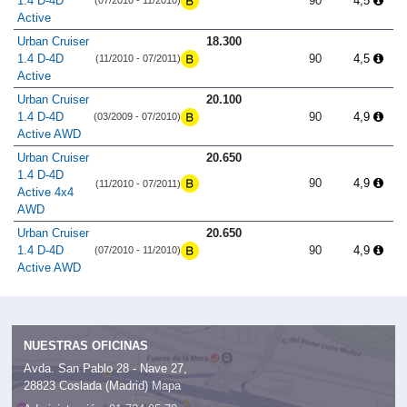
1.4 D-4D
90
4,5
(07/2010 - 11/2010)
Active
Urban Cruiser
18.300
1.4 D-4D
90
4,5
(11/2010 - 07/2011)
Active
Urban Cruiser
20.100
1.4 D-4D
90
4,9
(03/2009 - 07/2010)
Active AWD
Urban Cruiser
20.650
1.4 D-4D
90
4,9
(11/2010 - 07/2011)
Active 4x4
AWD
Urban Cruiser
20.650
1.4 D-4D
90
4,9
(07/2010 - 11/2010)
Active AWD
NUESTRAS OFICINAS
Avda. San Pablo 28 - Nave 27,
28823 Coslada (Madrid)
Mapa