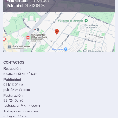
Administración:
91 724 05 70
Publicidad:
91 513 04 95
CONTACTOS
Redacción
redaccion@km77.com
Publicidad
91 513 04 95
publi@km77.com
Facturación
91 724 05 70
facturacion@km77.com
Trabaja con nosotros
rrhh@km77.com