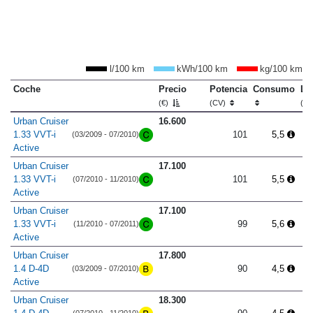
l/100 km
kWh/100 km
kg/100 km
Coche
Precio
Potencia
Consumo
Lo
(€)
(CV)
(m
Urban Cruiser
16.600
1.33 VVT-i
101
5,5
(03/2009 - 07/2010)
Active
Urban Cruiser
17.100
1.33 VVT-i
101
5,5
(07/2010 - 11/2010)
Active
Urban Cruiser
17.100
1.33 VVT-i
99
5,6
(11/2010 - 07/2011)
Active
Urban Cruiser
17.800
1.4 D-4D
90
4,5
(03/2009 - 07/2010)
Active
Urban Cruiser
18.300