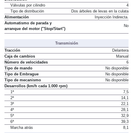
Válvulas por cilindro
4
Tipo de distribución
Dos árboles de levas en la culata
Alimentación
Inyección Indirecta.
Automatismo de parada y
No
arranque del motor ("Stop/Start")
Transmisión
Tracción
Delantera
Caja de cambios
Manual
Número de velocidades
6
Tipo de mando
No disponible
Tipo de Embrague
No disponible
Tipo de mecanismo
No disponible
Desarrollos (km/h cada 1.000 rpm)
1ª
7,5
2ª
14,1
3ª
22,1
4ª
28,1
5ª
32,9
6ª
39,3
Marcha atrás
8,1