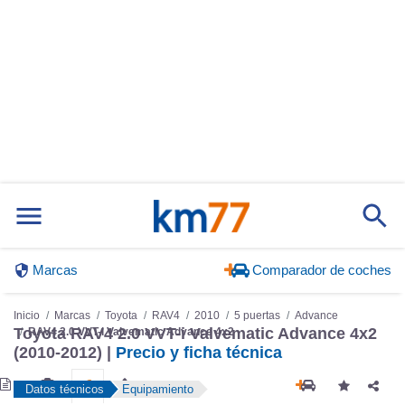
Marcas
Comparador de coches
Inicio
Marcas
Toyota
RAV4
2010
5 puertas
Advance
Toyota RAV4 2.0 VVT-i Valvematic Advance 4x2
RAV4 2.0 VVT-i Valvematic Advance 4x2
(2010-2012) |
Precio y ficha técnica
Datos técnicos
Equipamiento