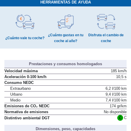
HERRAMIENTAS DE AYUDA
¿Cuánto gastas en tu
Disfruta el cambio de
¿Cuánto vale tu coche?
coche al año?
coche
Prestaciones y consumos homologados
Velocidad máxima
185 km/h
Aceleración 0-100 km/h
10,5 s
Consumo NEDC
Extraurbano
6,2 l/100 km
Urbano
9,4 l/100 km
Medio
7,4 l/100 km
Emisiones de CO₂ NEDC
174 gr/km
Normativa de emisiones
No disponible
C
Distintivo ambiental DGT
Dimensiones, peso, capacidades