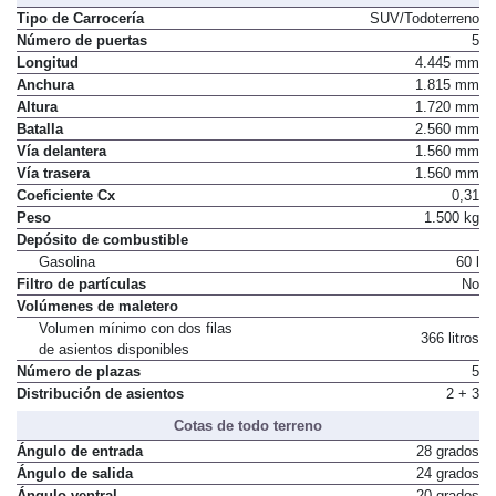
Tipo de Carrocería
SUV/Todoterreno
Número de puertas
5
Longitud
4.445 mm
Anchura
1.815 mm
Altura
1.720 mm
Batalla
2.560 mm
Vía delantera
1.560 mm
Vía trasera
1.560 mm
Coeficiente Cx
0,31
Peso
1.500 kg
Depósito de combustible
Gasolina
60 l
Filtro de partículas
No
Volúmenes de maletero
Volumen mínimo con dos filas
366 litros
de asientos disponibles
Número de plazas
5
Distribución de asientos
2 + 3
Cotas de todo terreno
Ángulo de entrada
28 grados
Ángulo de salida
24 grados
Ángulo ventral
20 grados