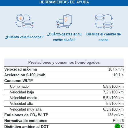
HERRAMIENTAS DE AYUDA
¿Cuánto gastas en tu
Disfruta el cambio de
¿Cuánto vale tu coche?
coche al año?
coche
Prestaciones y consumos homologados
Velocidad máxima
187 km/h
Aceleración 0-100 km/h
10,1 s
Consumo WLTP
Combinado
5,9 l/100 km
Velocidad baja
7,2 l/100 km
Velocidad media
5,5 l/100 km
Velocidad alta
5 l/100 km
Velocidad muy alta
6,3 l/100 km
Emisiones de CO₂ WLTP
133 gr/km
Normativa de emisiones
Euro 6
C
Distintivo ambiental DGT