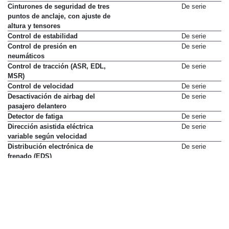
Cinturones de seguridad de tres
De serie
puntos de anclaje, con ajuste de
altura y tensores
Control de estabilidad
De serie
Control de presión en
De serie
neumáticos
Control de tracción (ASR, EDL,
De serie
MSR)
Control de velocidad
De serie
Desactivación de airbag del
De serie
pasajero delantero
Detector de fatiga
De serie
Dirección asistida eléctrica
De serie
variable según velocidad
Distribución electrónica de
De serie
frenado (EDS)
Faros antiniebla con luz de giro
De serie
Fijaciones ISOFIX para 2
De serie
asientos de niños en asiento
trasero
Fijación de silla infantil en
No disponible
asiento copiloto
Freno de emergencia en ciudad
De serie