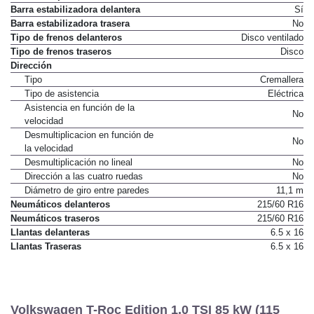
Barra estabilizadora delantera
Sí
Barra estabilizadora trasera
No
Tipo de frenos delanteros
Disco ventilado
Tipo de frenos traseros
Disco
Dirección
Tipo
Cremallera
Tipo de asistencia
Eléctrica
Asistencia en función de la
No
velocidad
Desmultiplicacion en función de
No
la velocidad
Desmultiplicación no lineal
No
Dirección a las cuatro ruedas
No
Diámetro de giro entre paredes
11,1 m
Neumáticos delanteros
215/60 R16
Neumáticos traseros
215/60 R16
Llantas delanteras
6.5 x 16
Llantas Traseras
6.5 x 16
Volkswagen T-Roc Edition 1.0 TSI 85 kW (115