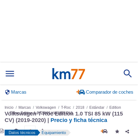
Marcas
Comparador de coches
Inicio
Marcas
Volkswagen
T-Roc
2018
Estándar
Edition
Volkswagen T-Roc Edition 1.0 TSI 85 kW (115
T-Roc Edition 1.0 TSI 85 kW (115 CV)
CV) (2019-2020) |
Precio y ficha técnica
Datos técnicos
Equipamiento