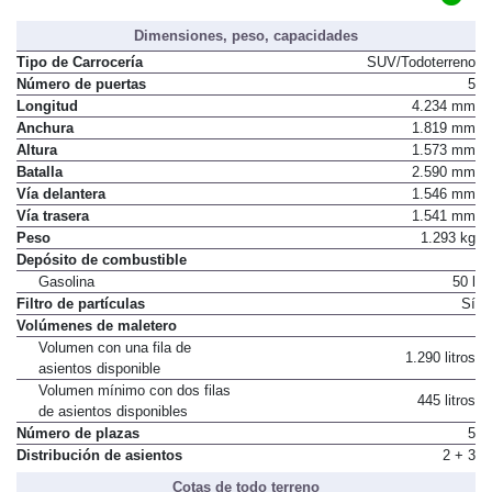
Dimensiones, peso, capacidades
Tipo de Carrocería
SUV/Todoterreno
Número de puertas
5
Longitud
4.234 mm
Anchura
1.819 mm
Altura
1.573 mm
Batalla
2.590 mm
Vía delantera
1.546 mm
Vía trasera
1.541 mm
Peso
1.293 kg
Depósito de combustible
Gasolina
50 l
Filtro de partículas
Sí
Volúmenes de maletero
Volumen con una fila de
1.290 litros
asientos disponible
Volumen mínimo con dos filas
445 litros
de asientos disponibles
Número de plazas
5
Distribución de asientos
2 + 3
Cotas de todo terreno