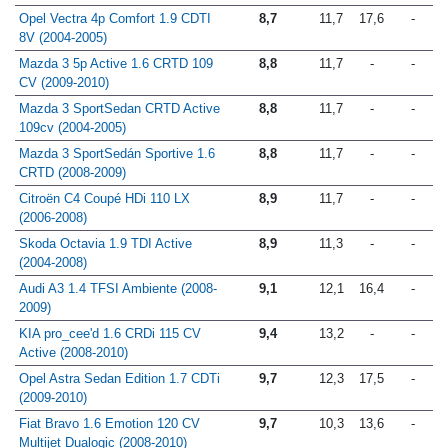
(2006-2008)
Opel Vectra 4p Comfort 1.9 CDTI
8,7
11,7
17,6
-
8V (2004-2005)
Mazda 3 5p Active 1.6 CRTD 109
8,8
11,7
-
-
CV (2009-2010)
Mazda 3 SportSedan CRTD Active
8,8
11,7
-
-
109cv (2004-2005)
Mazda 3 SportSedán Sportive 1.6
8,8
11,7
-
-
CRTD (2008-2009)
Citroën C4 Coupé HDi 110 LX
8,9
11,7
-
-
(2006-2008)
Skoda Octavia 1.9 TDI Active
8,9
11,3
-
-
(2004-2008)
Audi A3 1.4 TFSI Ambiente (2008-
9,1
12,1
16,4
-
2009)
KIA pro_cee'd 1.6 CRDi 115 CV
9,4
13,2
-
-
Active (2008-2010)
Opel Astra Sedan Edition 1.7 CDTi
9,7
12,3
17,5
-
(2009-2010)
Fiat Bravo 1.6 Emotion 120 CV
9,7
10,3
13,6
-