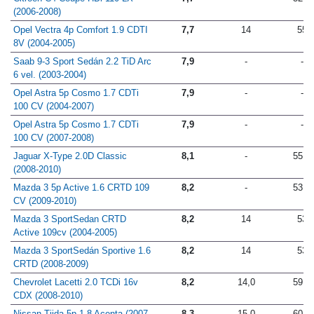
Citroën C4 Coupé HDi 110 LX
7,7
-
52,0
(2006-2008)
Opel Vectra 4p Comfort 1.9 CDTI
7,7
14
55
8V (2004-2005)
Saab 9-3 Sport Sedán 2.2 TiD Arc
7,9
-
-
6 vel. (2003-2004)
Opel Astra 5p Cosmo 1.7 CDTi
7,9
-
-
100 CV (2004-2007)
Opel Astra 5p Cosmo 1.7 CDTi
7,9
-
-
100 CV (2007-2008)
Jaguar X-Type 2.0D Classic
8,1
-
55,0
(2008-2010)
Mazda 3 5p Active 1.6 CRTD 109
8,2
-
53,0
CV (2009-2010)
Mazda 3 SportSedan CRTD
8,2
14
53
Active 109cv (2004-2005)
Mazda 3 SportSedán Sportive 1.6
8,2
14
53
CRTD (2008-2009)
Chevrolet Lacetti 2.0 TCDi 16v
8,2
14,0
59,0
CDX (2008-2010)