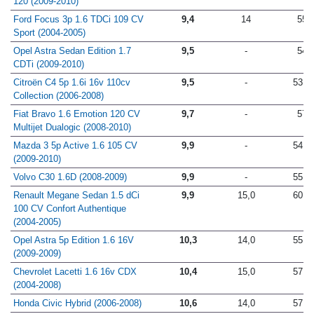
120 (2009-2010)
Ford Focus 3p 1.6 TDCi 109 CV
9,4
14
55
Sport (2004-2005)
Opel Astra Sedan Edition 1.7
9,5
-
54
CDTi (2009-2010)
Citroën C4 5p 1.6i 16v 110cv
9,5
-
53,0
Collection (2006-2008)
Fiat Bravo 1.6 Emotion 120 CV
9,7
-
57
Multijet Dualogic (2008-2010)
Mazda 3 5p Active 1.6 105 CV
9,9
-
54,1
(2009-2010)
Volvo C30 1.6D (2008-2009)
9,9
-
55,0
Renault Megane Sedan 1.5 dCi
9,9
15,0
60,0
100 CV Confort Authentique
(2004-2005)
Opel Astra 5p Edition 1.6 16V
10,3
14,0
55,0
(2009-2009)
Chevrolet Lacetti 1.6 16v CDX
10,4
15,0
57,0
(2004-2008)