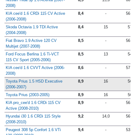
Nissan Tiida 5p 1.8 Acenta (2007-
8,3
15,0
60,0
2008)
KIA cee'd 1.6 CRDi 115 CV Active
8,4
-
56,0
(2006-2008)
Skoda Octavia 1.9 TDI Active
8,4
15
57
(2004-2008)
Fiat Bravo 1.9 Active 120 CV
8,5
-
56,5
Multijet (2007-2008)
Ford Focus Berlina 1.6 Ti-VCT
8,5
13
54
115 CV Sport (2005-2006)
KIA cee'd 1.6 CVVT Active (2006-
8,6
-
57,0
2008)
Toyota Prius 1.5 HSD Executive
8,9
16
56
(2006-2007)
Toyota Prius (2003-2005)
8,9
16
56
KIA pro_cee'd 1.6 CRDi 115 CV
8,9
-
56,0
Active (2008-2010)
Hyundai i30 1.6 CRDi 115 Style
9,2
14,0
56,0
(2008-2010)
Peugeot 308 5p Confort 1.6 VTi
9,4
-
53,0