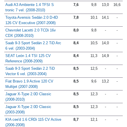
(2004-2007)
Audi A3 Ambiente 1.4 TFSI S
7,6
9,8
13,0
16,6
tronic 7 vel. (2008-2010)
Toyota Avensis Sedán 2.0 D-4D
7,8
10,1
14,1
-
126 CV Executive (2007-2008)
Chevrolet Lacetti 2.0 TCDi 16v
8,0
9,8
-
-
CDX (2008-2010)
Saab 9-3 Sport Sedán 2.2 TiD Arc
8,4
10,5
14,0
-
6 vel. (2003-2004)
SEAT León 1.4 TSI 125 CV
8,4
11,3
14,9
-
Reference (2008-2009)
Saab 9-3 Sport Sedán 2.2 TiD
8,5
12,5
-
-
Vector 6 vel. (2003-2004)
Fiat Bravo 1.9 Active 120 CV
8,5
9,6
13,2
-
Multijet (2007-2008)
Jaguar X-Type 2.0D Classic
8,5
12,3
-
-
(2008-2010)
Jaguar X-Type 2.0D Classic
8,5
12,3
-
-
(2003-2008)
KIA cee'd 1.6 CRDi 115 CV Active
8,7
12,1
-
-