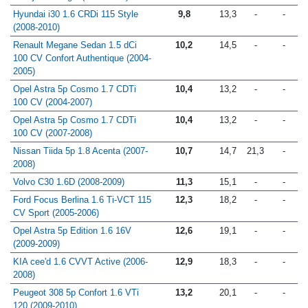
Multijet Dualogic (2008-2010)
Hyundai i30 1.6 CRDi 115 Style
9,8
13,3
-
-
(2008-2010)
Renault Megane Sedan 1.5 dCi
10,2
14,5
-
-
100 CV Confort Authentique (2004-
2005)
Opel Astra 5p Cosmo 1.7 CDTi
10,4
13,2
-
-
100 CV (2004-2007)
Opel Astra 5p Cosmo 1.7 CDTi
10,4
13,2
-
-
100 CV (2007-2008)
Nissan Tiida 5p 1.8 Acenta (2007-
10,7
14,7
21,3
-
2008)
Volvo C30 1.6D (2008-2009)
11,3
15,1
-
-
Ford Focus Berlina 1.6 Ti-VCT 115
12,3
18,2
-
-
CV Sport (2005-2006)
Opel Astra 5p Edition 1.6 16V
12,6
19,1
-
-
(2009-2009)
KIA cee'd 1.6 CVVT Active (2006-
12,9
18,3
-
-
2008)
Peugeot 308 5p Confort 1.6 VTi
13,2
20,1
-
-