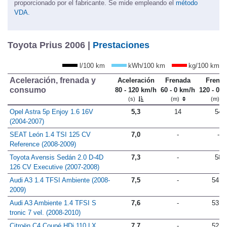
hasta la cubierta que oculta el equipaje. Volumen: este dato es
proporcionado por el fabricante. Se mide empleando el
método
VDA.
Toyota Prius 2006 |
Prestaciones
l/100 km
kWh/100 km
kg/100 km
Aceleración, frenada y
Aceleración
Frenada
Frena
consumo
80 - 120 km/h
60 - 0 km/h
120 - 0 
(s)
(m)
(m)
Opel Astra 5p Enjoy 1.6 16V
5,3
14
54
(2004-2007)
SEAT León 1.4 TSI 125 CV
7,0
-
-
Reference (2008-2009)
Toyota Avensis Sedán 2.0 D-4D
7,3
-
58
126 CV Executive (2007-2008)
Audi A3 1.4 TFSI Ambiente (2008-
7,5
-
54,9
2009)
Audi A3 Ambiente 1.4 TFSI S
7,6
-
53,7
tronic 7 vel. (2008-2010)