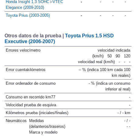
Honda Insight 1.3 SOHC i-VTEC
-
-
-
-
Elegance (2009-2010)
Toyota Prius (2003-2005)
-
-
-
-
Otros datos de la prueba |
Toyota Prius 1.5 HSD
Executive (2006-2007)
Errores velocímetro
velocidad indicada
(km/h)
50
90
120
velocidad real (km/h)
-
-
-
Error cuentakilómetros
-- % (indica 100 km cada 100
km reales)
Error ordenador de consumo
- % (indica un consumo
inferior al real)
Consumo en recorrido km77
-
Velocidad prueba de esquiva
-
Kilómetros prueba (iniciales/finales)
- / - km
Neumáticos
Medidas
- / -
(delanteros/traseros)
- -