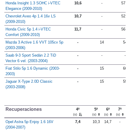
Honda Civic Hybrid (2006-2008)
10,6
14,0
57,0
Honda Insight 1.3 SOHC i-VTEC
10,6
-
57,7
Elegance (2009-2010)
Chevrolet Aveo 4p 1.4 16v LS
10,7
-
52,0
(2009-2010)
Honda Civic 5p 1.4 i-VTEC
11,7
-
56,7
Comfort (2009-2010)
Mazda 3 Active 1.6 VVT 105cv 5p
-
14
54
(2003-2006)
Saab 9-3 Sport Sedán 2.2 TiD
-
-
-
Vector 6 vel. (2003-2004)
Fiat Stilo 5p 1.6 Dynamic (2003-
-
15
60
2003)
Jaguar X-Type 2.0D Classic
-
15
55
(2003-2008)
Recuperaciones
4ª
5ª
6ª
7ª
(s)
(s)
(s)
(s)
Opel Astra 5p Enjoy 1.6 16V
7,4
10,3
14,7
-