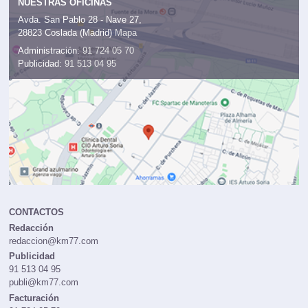
NUESTRAS OFICINAS
Avda. San Pablo 28 - Nave 27,
28823 Coslada (Madrid)
Mapa
Administración:
91 724 05 70
Publicidad:
91 513 04 95
CONTACTOS
Redacción
redaccion@km77.com
Publicidad
91 513 04 95
publi@km77.com