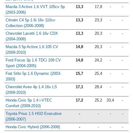
120 (2009-2010)
Mazda 3 Active 1.6 VVT 105cv 5p
13,3
17,8
-
-
(2003-2006)
Citroën C4 5p 1.6i 16v 110cv
13,3
23,3
-
-
Collection (2006-2008)
Chevrolet Lacetti 1.6 16v CDX
13,3
20,3
-
-
(2004-2008)
Mazda 3 5p Active 1.6 105 CV
14,8
20,3
-
-
(2009-2010)
Ford Focus 3p 1.6 TDCi 109 CV
14,8
24,2
-
-
Sport (2004-2005)
Fiat Stilo 5p 1.6 Dynamic (2003-
15,7
25,4
-
-
2003)
Chevrolet Aveo 4p 1.4 16v LS
17,1
28,4
-
-
(2009-2010)
Honda Civic 5p 1.4 i-VTEC
17,2
25,2
33,4
-
Comfort (2009-2010)
Toyota Prius 1.5 HSD Executive
-
-
-
-
(2006-2007)
Honda Civic Hybrid (2006-2008)
-
-
-
-