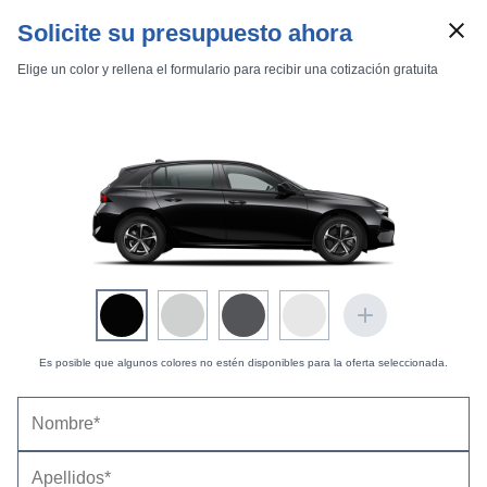
Solicite su presupuesto ahora
Elige un color y rellena el formulario para recibir una cotización gratuita
Marcas
Comparador de coches
Es posible que algunos colores no estén disponibles para la oferta seleccionada.
Inicio
Marcas
Opel
Astra
2007
5 puertas
Edition
Opel Astra 5p Edition 1.6 16V (2009-2009) |
Astra 5p Edition 1.6 16V
Precio y ficha técnica
Datos técnicos
Equipamiento