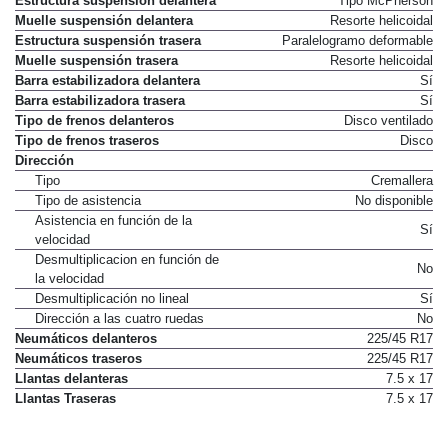
Estructura suspensión delantera
Tipo McPherson
Muelle suspensión delantera
Resorte helicoidal
Estructura suspensión trasera
Paralelogramo deformable
Muelle suspensión trasera
Resorte helicoidal
Barra estabilizadora delantera
Sí
Barra estabilizadora trasera
Sí
Tipo de frenos delanteros
Disco ventilado
Tipo de frenos traseros
Disco
Dirección
Tipo
Cremallera
Tipo de asistencia
No disponible
Asistencia en función de la
Sí
velocidad
Desmultiplicacion en función de
No
la velocidad
Desmultiplicación no lineal
Sí
Dirección a las cuatro ruedas
No
Neumáticos delanteros
225/45 R17
Neumáticos traseros
225/45 R17
Llantas delanteras
7.5 x 17
Llantas Traseras
7.5 x 17