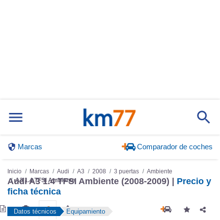
Marcas
Comparador de coches
Inicio
Marcas
Audi
A3
2008
3 puertas
Ambiente
Audi A3 1.4 TFSI Ambiente (2008-2009) |
Precio y
A3 1.4 TFSI Ambiente
ficha técnica
Datos técnicos
Equipamiento