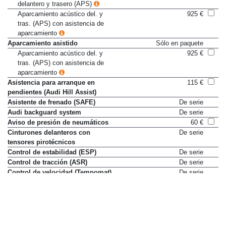
delantero y trasero (APS)
Aparcamiento acústico del. y
925 €
tras. (APS) con asistencia de
aparcamiento
Aparcamiento asistido
Sólo en paquete
Aparcamiento acústico del. y
925 €
tras. (APS) con asistencia de
aparcamiento
Asistencia para arranque en
115 €
pendientes (Audi Hill Assist)
Asistente de frenado (SAFE)
De serie
Audi backguard system
De serie
Aviso de presión de neumáticos
60 €
Cinturones delanteros con
De serie
tensores pirotécnicos
Control de estabilidad (ESP)
De serie
Control de tracción (ASR)
De serie
Control de velocidad (Tempomat)
De serie
Desactivador airbag del
Sólo en paquete
acompañante
Fijación para tres asientos
95 €
infantiles ISOFIX y desactivador
airbag del acompañante