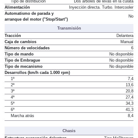
Tipo de distribución
Dos árboles de levas en la culata
Alimentación
Inyección directa. Turbo. Intercooler
Automatismo de parada y
No
arranque del motor ("Stop/Start")
Transmisión
Tracción
Delantera
Caja de cambios
Manual
Número de velocidades
6
Tipo de mando
No disponible
Tipo de Embrague
No disponible
Tipo de mecanismo
No disponible
Desarrollos (km/h cada 1.000 rpm)
1ª
7,4
2ª
13,6
3ª
20,8
4ª
27,4
5ª
34,3
6ª
41,3
Marcha atrás
8,4
Chasis