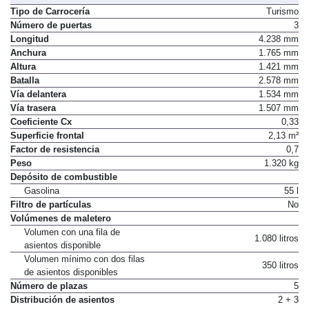
Tipo de Carrocería
Turismo
Número de puertas
3
Longitud
4.238 mm
Anchura
1.765 mm
Altura
1.421 mm
Batalla
2.578 mm
Vía delantera
1.534 mm
Vía trasera
1.507 mm
Coeficiente Cx
0,33
Superficie frontal
2,13 m²
Factor de resistencia
0,7
Peso
1.320 kg
Depósito de combustible
Gasolina
55 l
Filtro de partículas
No
Volúmenes de maletero
Volumen con una fila de
1.080 litros
asientos disponible
Volumen mínimo con dos filas
350 litros
de asientos disponibles
Número de plazas
5
Distribución de asientos
2 + 3