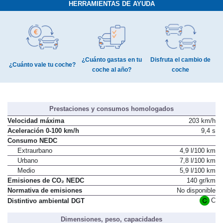
HERRAMIENTAS DE AYUDA
¿Cuánto gastas en tu
Disfruta el cambio de
¿Cuánto vale tu coche?
coche al año?
coche
Prestaciones y consumos homologados
Velocidad máxima
203 km/h
Aceleración 0-100 km/h
9,4 s
Consumo NEDC
Extraurbano
4,9 l/100 km
Urbano
7,8 l/100 km
Medio
5,9 l/100 km
Emisiones de CO₂ NEDC
140 gr/km
Normativa de emisiones
No disponible
C
Distintivo ambiental DGT
Dimensiones, peso, capacidades