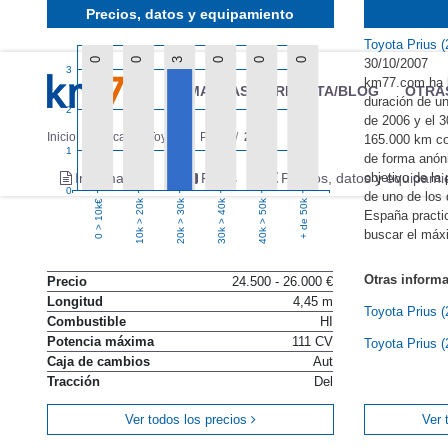
Precios, datos y equipamiento
Toyota Prius 
0
0
3
0
0
0
30/10/2007
3
km77.com ha l
MARCAS
REVISTA/BLOG
OTRA
duración de un
2
de 2006 y el 3
Inicio
Marcas
Toyota
Prius
2006
165.000 km co
1
de forma anón
objetivo de la
Información
Fotos
Precios, datos y equipami
0
de uno de los 
10k > 20k
20k > 30k
30k > 40k
40k > 50k
+ de 50k
0 > 10k€
España practi
buscar el máxi
Otras inform
Precio
24.500 - 26.000 €
Longitud
4,45 m
Toyota Prius 
Combustible
HI
Potencia máxima
111 CV
Toyota Prius 
Caja de cambios
Aut
Tracción
Del
Ver todos los precios
Ver 