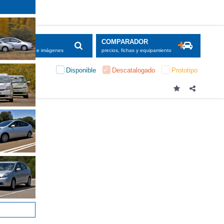
SCADOR
COMPARADOR
maciones, fichas e imágenes
precios, fichas y equipamiento
Disponible
Descatalogado
Prototipo