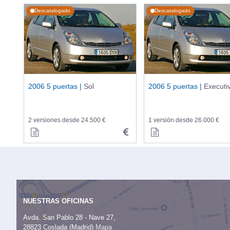
Descatalogado
Descatalogado
2006 5 puertas |
Sol
2006 5 puertas |
Executi
2 versiones desde 24.500 €
1 versión desde 26.000 €
NUESTRAS OFICINAS
Avda. San Pablo 28 - Nave 27,
28823 Coslada (Madrid)
Mapa