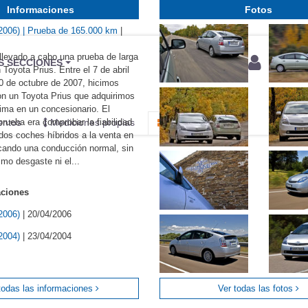
Informaciones
Fotos
(2006) | Prueba de 165.000 km
|
levado a cabo una prueba de larga
BU
S SECCIONES
 Toyota Prius. Entre el 7 de abril
infor
0 de octubre de 2007, hicimos
n un Toyota Prius que adquirimos
ima en un concesionario. El
 prueba era comprobar la fiabilidad
entos
Mediciones propias
Todo
dos coches híbridos a la venta en
cando una conducción normal, sin
mo desgaste ni el...
aciones
(2006)
|
20/04/2006
(2004)
|
23/04/2004
todas las informaciones
Ver todas las fotos