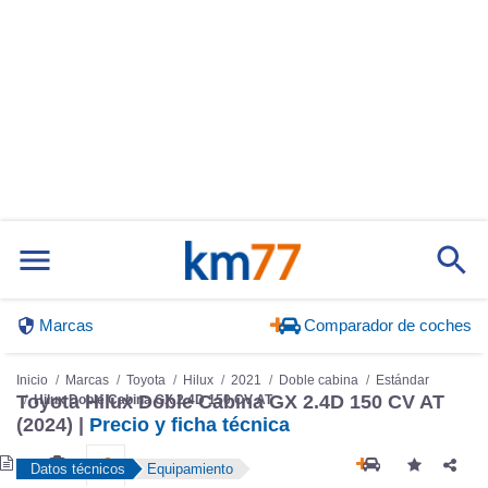
Marcas
Comparador de coches
Inicio
Marcas
Toyota
Hilux
2021
Doble cabina
Estándar
Toyota Hilux Doble Cabina GX 2.4D 150 CV AT
Hilux Doble Cabina GX 2.4D 150 CV AT
(2024) |
Precio y ficha técnica
Datos técnicos
Equipamiento