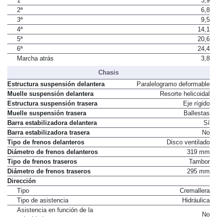
1ª
3,9
2ª
6,8
3ª
9,5
4ª
14,1
5ª
20,6
6ª
24,4
Marcha atrás
3,8
Chasis
Estructura suspensión delantera
Paralelogramo deformable
Muelle suspensión delantera
Resorte helicoidal
Estructura suspensión trasera
Eje rígido
Muelle suspensión trasera
Ballestas
Barra estabilizadora delantera
Sí
Barra estabilizadora trasera
No
Tipo de frenos delanteros
Disco ventilado
Diámetro de frenos delanteros
319 mm
Tipo de frenos traseros
Tambor
Diámetro de frenos traseros
295 mm
Dirección
Tipo
Cremallera
Tipo de asistencia
Hidráulica
Asistencia en función de la
No