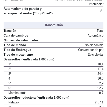
Intercooler
Automatismo de parada y
Sí
arranque del motor ("Stop/Start")
Transmisión
Tracción
Total
Caja de cambios
Automático
Número de velocidades
6
Tipo de mando
No disponible
Tipo de Embrague
Convertidor de par
Tipo de mecanismo
Epicicloidal
Desarrollos (km/h cada 1.000 rpm)
1ª
10,1
2ª
17,4
3ª
24,4
4ª
36,3
5ª
52,9
6ª
62,7
Marcha atrás
9,7
Desarrollos reductora (km/h cada 1.000 rpm)
Relación
2,57:1