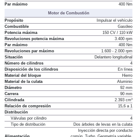
Par máximo
400 Nm
Motor de Combustión
Propósito
Impulsar el vehículo
Combustible
Gasóleo
Potencia máxima
150 CV / 110 kW
Revoluciones potencia máxima
3.400 rpm
Par máximo
400 Nm
Revoluciones par máximo
1.600 - 2.000 rpm
Situación
Delantero longitudinal
Número de cilindros
4
Disposición de los cilindros
En línea
Material del bloque
Hierro
Material de la culata
Aluminio
Diámetro
92 mm
Carrera
90 mm
Cilindrada
2.393 cm³
Relación de compresión
15,6 a 1
Distribución
Válvulas por cilindro
4
Tipo de distribución
Dos árboles de levas en la culata
Inyección directa por conducto
Alimentación
común. Turbo. Geometría variable.