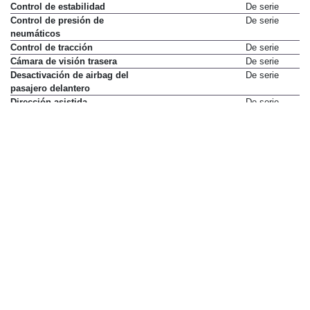
Control de estabilidad
De serie
Control de presión de
De serie
neumáticos
Control de tracción
De serie
Cámara de visión trasera
De serie
Desactivación de airbag del
De serie
pasajero delantero
Dirección asistida
De serie
Faros antiniebla
No disponible
Limitador de velocidad
De serie
Llamada de emergencia
De serie
Luneta térmica
De serie
Luz de frenada de emergencia
De serie
Luz diurna LED
De serie
Mandos multifunción en volante
De serie
Ordenador de viaje
De serie
Reconocimiento de señales de
De serie
tráfico
Reposacabezas delanteros
De serie
activos
Retrovisores exteriores con
De serie
calefacción
Servofreno de emergencia
De serie