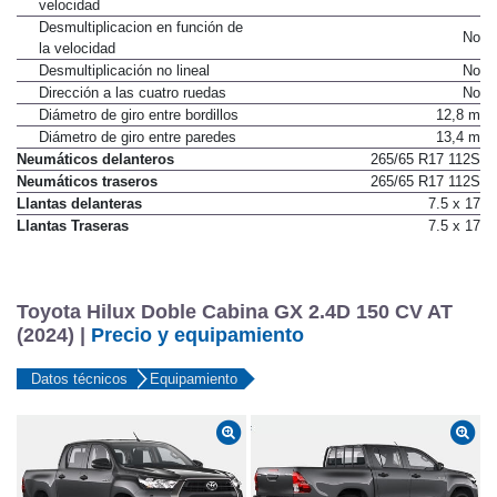
velocidad
Desmultiplicacion en función de
No
la velocidad
Desmultiplicación no lineal
No
Dirección a las cuatro ruedas
No
Diámetro de giro entre bordillos
12,8 m
Diámetro de giro entre paredes
13,4 m
Neumáticos delanteros
265/65 R17 112S
Neumáticos traseros
265/65 R17 112S
Llantas delanteras
7.5 x 17
Llantas Traseras
7.5 x 17
Toyota Hilux Doble Cabina GX 2.4D 150 CV AT
(2024) |
Precio y equipamiento
Datos técnicos
Equipamiento