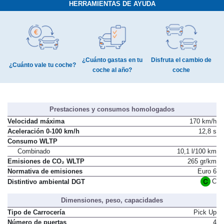
HERRAMIENTAS DE AYUDA
¿Cuánto gastas en tu
Disfruta el cambio de
¿Cuánto vale tu coche?
coche al año?
coche
Prestaciones y consumos homologados
Velocidad máxima
170 km/h
Aceleración 0-100 km/h
12,8 s
Consumo WLTP
Combinado
10,1 l/100 km
Emisiones de CO₂ WLTP
265 gr/km
Normativa de emisiones
Euro 6
C
Distintivo ambiental DGT
Dimensiones, peso, capacidades
Tipo de Carrocería
Pick Up
Número de puertas
4