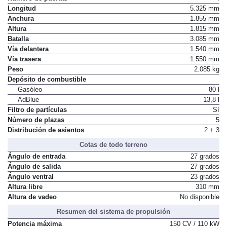
Longitud
5.325 mm
Anchura
1.855 mm
Altura
1.815 mm
Batalla
3.085 mm
Vía delantera
1.540 mm
Vía trasera
1.550 mm
Peso
2.085 kg
Depósito de combustible
Gasóleo
80 l
AdBlue
13,8 l
Filtro de partículas
Sí
Número de plazas
5
Distribución de asientos
2 + 3
Cotas de todo terreno
Ángulo de entrada
27 grados
Ángulo de salida
27 grados
Ángulo ventral
23 grados
Altura libre
310 mm
Altura de vadeo
No disponible
Resumen del sistema de propulsión
Potencia máxima
150 CV / 110 kW