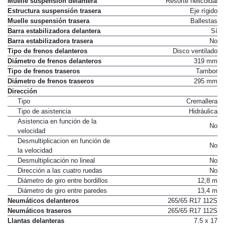
Muelle suspensión delantera
Resorte helicoidal
Estructura suspensión trasera
Eje rígido
Muelle suspensión trasera
Ballestas
Barra estabilizadora delantera
Sí
Barra estabilizadora trasera
No
Tipo de frenos delanteros
Disco ventilado
Diámetro de frenos delanteros
319 mm
Tipo de frenos traseros
Tambor
Diámetro de frenos traseros
295 mm
Dirección
Tipo
Cremallera
Tipo de asistencia
Hidráulica
Asistencia en función de la
No
velocidad
Desmultiplicacion en función de
No
la velocidad
Desmultiplicación no lineal
No
Dirección a las cuatro ruedas
No
Diámetro de giro entre bordillos
12,8 m
Diámetro de giro entre paredes
13,4 m
Neumáticos delanteros
265/65 R17 112S
Neumáticos traseros
265/65 R17 112S
Llantas delanteras
7.5 x 17