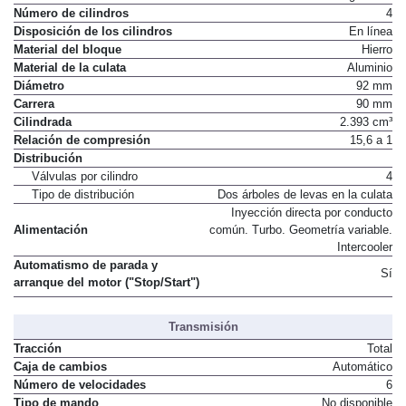
Número de cilindros
4
Disposición de los cilindros
En línea
Material del bloque
Hierro
Material de la culata
Aluminio
Diámetro
92 mm
Carrera
90 mm
Cilindrada
2.393 cm³
Relación de compresión
15,6 a 1
Distribución
Válvulas por cilindro
4
Tipo de distribución
Dos árboles de levas en la culata
Inyección directa por conducto
Alimentación
común. Turbo. Geometría variable.
Intercooler
Automatismo de parada y
Sí
arranque del motor ("Stop/Start")
Transmisión
Tracción
Total
Caja de cambios
Automático
Número de velocidades
6
Tipo de mando
No disponible