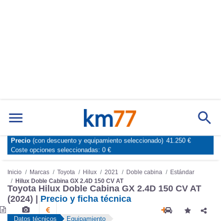
Precio
(con descuento y equipamiento seleccionado)
41.250 €
Marcas
Comparador de coches
Coste opciones seleccionadas:
0 €
Inicio
Marcas
Toyota
Hilux
2021
Doble cabina
Estándar
Hilux Doble Cabina GX 2.4D 150 CV AT
Toyota Hilux Doble Cabina GX 2.4D 150 CV AT
(2024) |
Precio y ficha técnica
Datos técnicos
Equipamiento