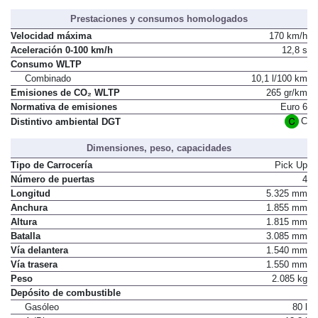
Prestaciones y consumos homologados
Velocidad máxima
170 km/h
Aceleración 0-100 km/h
12,8 s
Consumo WLTP
Combinado
10,1 l/100 km
Emisiones de CO₂ WLTP
265 gr/km
Normativa de emisiones
Euro 6
C
Distintivo ambiental DGT
Dimensiones, peso, capacidades
Tipo de Carrocería
Pick Up
Número de puertas
4
Longitud
5.325 mm
Anchura
1.855 mm
Altura
1.815 mm
Batalla
3.085 mm
Vía delantera
1.540 mm
Vía trasera
1.550 mm
Peso
2.085 kg
Depósito de combustible
Gasóleo
80 l