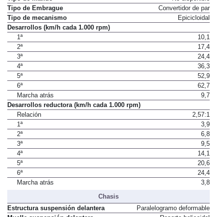
Tipo de Embrague
Convertidor de par
Tipo de mecanismo
Epicicloidal
Desarrollos (km/h cada 1.000 rpm)
1ª
10,1
2ª
17,4
3ª
24,4
4ª
36,3
5ª
52,9
6ª
62,7
Marcha atrás
9,7
Desarrollos reductora (km/h cada 1.000 rpm)
Relación
2,57:1
1ª
3,9
2ª
6,8
3ª
9,5
4ª
14,1
5ª
20,6
6ª
24,4
Marcha atrás
3,8
Chasis
Estructura suspensión delantera
Paralelogramo deformable