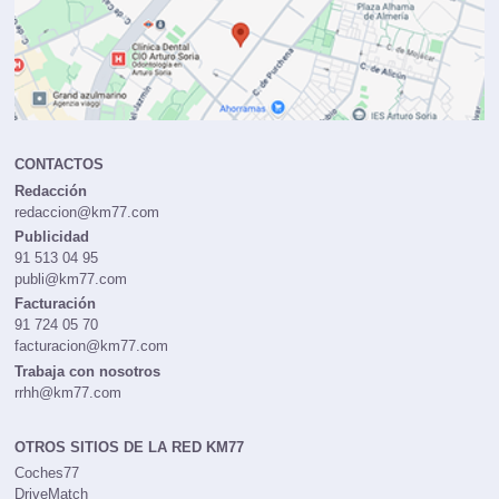
CONTACTOS
Redacción
redaccion@km77.com
Publicidad
91 513 04 95
publi@km77.com
Facturación
91 724 05 70
facturacion@km77.com
Trabaja con nosotros
rrhh@km77.com
OTROS SITIOS DE LA RED KM77
Coches77
DriveMatch