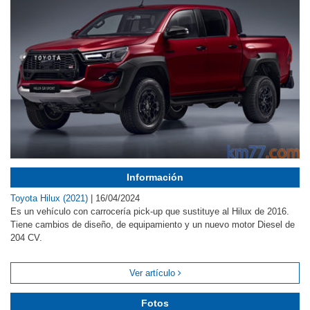
Información
Toyota Hilux (2021)
|
16/04/2024
Es un vehículo con carrocería pick-up que sustituye al Hilux de 2016.
Tiene cambios de diseño, de equipamiento y un nuevo motor Diesel de
204 CV.
Ver artículo
Fotos