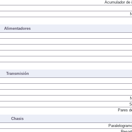
Acumulador de i
N
Alimentadores
Transmisión
N
S
Pares d
Chasis
Paralelogram
Resor