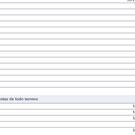
otas de todo terreno
N
N
N
N