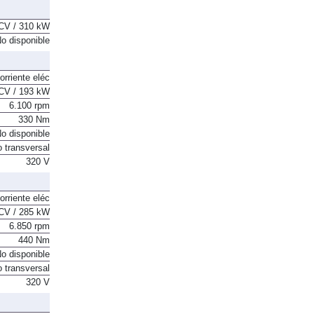
CV / 310 kW
o disponible
orriente eléc
CV / 193 kW
6.100 rpm
330 Nm
o disponible
o transversal
320 V
orriente eléc
CV / 285 kW
6.850 rpm
440 Nm
o disponible
o transversal
320 V