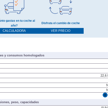
nto gastas en tu coche al
Disfruta el cambio de coche
año?
CALCULADORA
VER PRECIO
nes y consumos homologados
22,6
N
N
iones, peso, capacidades
SUV/