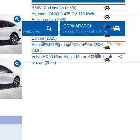
BMW iX xDrive45 (2025)
Hyundai IONIQ 9 435 CV 110 kWh
Ecalligraphy (2025)
KIA EV9 AWD GT-line 7 plazas (2023)
SCADOR
COMPARADOR
maciones, fichas e imágenes
precios, fichas y equipamiento
Mercedes-Benz EQE 350 4MATIC SUV
Edition (2025)
Disponible
Descatalogado
Prototipo
Polestar 3 Long range Dual motor (2024-
2026)
Volvo EX90 Plus Single Motor 333 CV 7
plazas (2025)