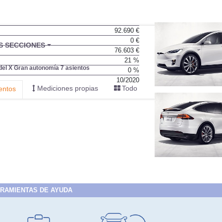
92.690 €
0 €
BU
S SECCIONES
76.603 €
infor
21 %
el X Gran autonomía 7 asientos
0 %
10/2020
Mediciones propias
Todo
entos
RAMIENTAS DE AYUDA