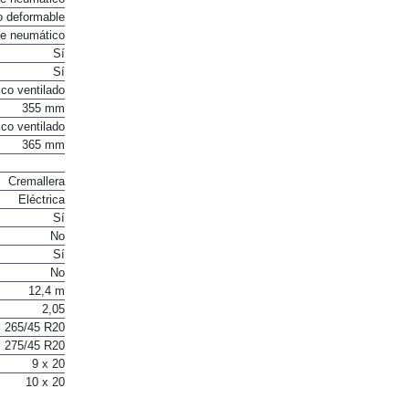
o deformable
te neumático
Sí
Sí
co ventilado
355 mm
co ventilado
365 mm
Cremallera
Eléctrica
Sí
No
Sí
No
12,4 m
2,05
265/45 R20
275/45 R20
9 x 20
10 x 20