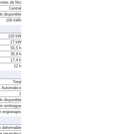
ones de litio
Central
o disponible
100 kWh
120 kW
17 kW
55,5 h
35,9 h
17,4 h
12 h
Total
Automático
1
o disponible
in embrague
e engranajes
o deformable
te neumático