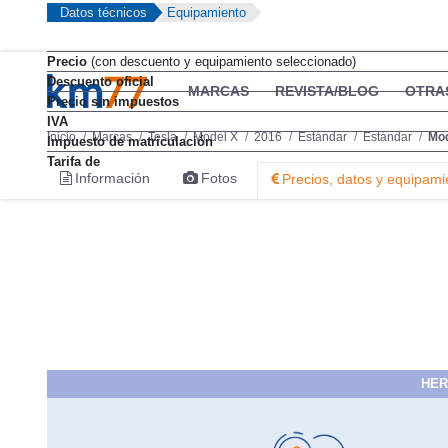
Datos técnicos
Equipamiento
Precio
(con descuento y equipamiento seleccionado)
Descuento oficial
MARCAS
REVISTA/BLOG
OTRA
Precio sin impuestos
IVA
Inicio
Marcas
Tesla
Model X
2016
Estándar
Estándar
Mod
Impuesto de matriculación
Tarifa de
Información
Fotos
Precios, datos y equipami
HER