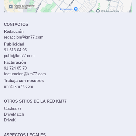
CONTACTOS
Redacción
redaccion@km77.com
Publicidad
91 513 04 95
publi@km77.com
Facturación
91 724 05 70
facturacion@km77.com
Trabaja con nosotros
rrhh@km77.com
OTROS SITIOS DE LA RED KM77
Coches77
DriveMatch
DriveK
ASPECTOS LEGALES