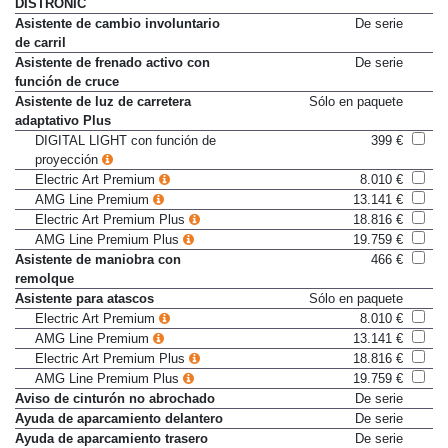
Asistente activo de distancia
De serie
DISTRONIC
Asistente de cambio involuntario
De serie
de carril
Asistente de frenado activo con
De serie
función de cruce
Asistente de luz de carretera
Sólo en paquete
adaptativo Plus
DIGITAL LIGHT con función de
399 €
proyección
Electric Art Premium
8.010 €
AMG Line Premium
13.141 €
Electric Art Premium Plus
18.816 €
AMG Line Premium Plus
19.759 €
Asistente de maniobra con
466 €
remolque
Asistente para atascos
Sólo en paquete
Electric Art Premium
8.010 €
AMG Line Premium
13.141 €
Electric Art Premium Plus
18.816 €
AMG Line Premium Plus
19.759 €
Aviso de cinturón no abrochado
De serie
Ayuda de aparcamiento delantero
De serie