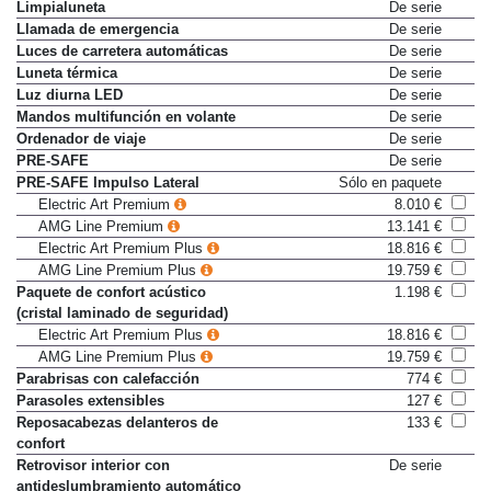
Indicador de velocidad límite
De serie
Limpialuneta
De serie
Llamada de emergencia
De serie
Luces de carretera automáticas
De serie
Luneta térmica
De serie
Luz diurna LED
De serie
Mandos multifunción en volante
De serie
Ordenador de viaje
De serie
PRE-SAFE
De serie
PRE-SAFE Impulso Lateral
Sólo en paquete
Electric Art Premium
8.010 €
AMG Line Premium
13.141 €
Electric Art Premium Plus
18.816 €
AMG Line Premium Plus
19.759 €
Paquete de confort acústico
1.198 €
(cristal laminado de seguridad)
Electric Art Premium Plus
18.816 €
AMG Line Premium Plus
19.759 €
Parabrisas con calefacción
774 €
Parasoles extensibles
127 €
Reposacabezas delanteros de
133 €
confort
Retrovisor interior con
De serie