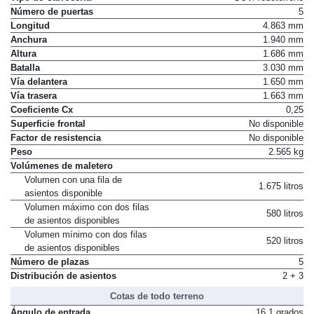
Tipo de Carrocería
SUV/Todoterreno
Número de puertas
5
Longitud
4.863 mm
Anchura
1.940 mm
Altura
1.686 mm
Batalla
3.030 mm
Vía delantera
1.650 mm
Vía trasera
1.663 mm
Coeficiente Cx
0,25
Superficie frontal
No disponible
Factor de resistencia
No disponible
Peso
2.565 kg
Volúmenes de maletero
Volumen con una fila de
1.675 litros
asientos disponible
Volumen máximo con dos filas
580 litros
de asientos disponibles
Volumen mínimo con dos filas
520 litros
de asientos disponibles
Número de plazas
5
Distribución de asientos
2 + 3
Cotas de todo terreno