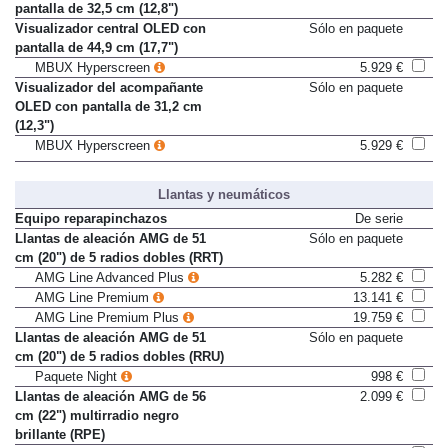
Visualizador central OLED con
De serie
pantalla de 32,5 cm (12,8")
Visualizador central OLED con
Sólo en paquete
pantalla de 44,9 cm (17,7")
MBUX Hyperscreen
5.929 €
Visualizador del acompañante
Sólo en paquete
OLED con pantalla de 31,2 cm
(12,3")
MBUX Hyperscreen
5.929 €
Llantas y neumáticos
Equipo reparapinchazos
De serie
Llantas de aleación AMG de 51
Sólo en paquete
cm (20") de 5 radios dobles (RRT)
AMG Line Advanced Plus
5.282 €
AMG Line Premium
13.141 €
AMG Line Premium Plus
19.759 €
Llantas de aleación AMG de 51
Sólo en paquete
cm (20") de 5 radios dobles (RRU)
Paquete Night
998 €
Llantas de aleación AMG de 56
2.099 €
cm (22") multirradio negro