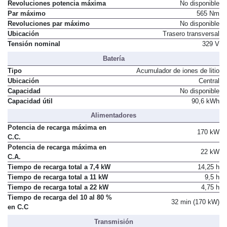
Potencia máxima
320 CV / 235 kW
Revoluciones potencia máxima
No disponible
Par máximo
565 Nm
Revoluciones par máximo
No disponible
Ubicación
Trasero transversal
Tensión nominal
329 V
Batería
Tipo
Acumulador de iones de litio
Ubicación
Central
Capacidad
No disponible
Capacidad útil
90,6 kWh
Alimentadores
Potencia de recarga máxima en
170 kW
C.C.
Potencia de recarga máxima en
22 kW
C.A.
Tiempo de recarga total a 7,4 kW
14,25 h
Tiempo de recarga total a 11 kW
9,5 h
Tiempo de recarga total a 22 kW
4,75 h
Tiempo de recarga del 10 al 80 %
32 min (170 kW)
en C.C