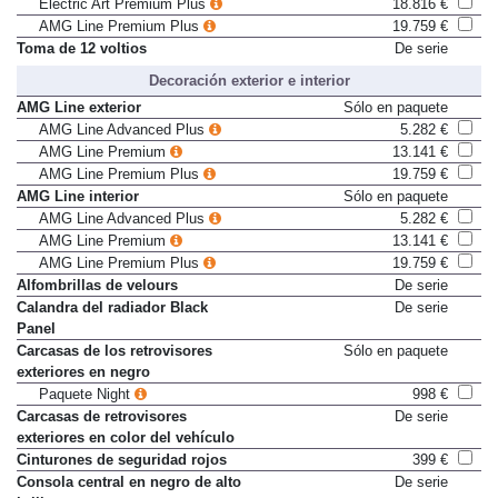
Electric Art Premium Plus
18.816 €
AMG Line Premium Plus
19.759 €
Toma de 12 voltios
De serie
Decoración exterior e interior
AMG Line exterior
Sólo en paquete
AMG Line Advanced Plus
5.282 €
AMG Line Premium
13.141 €
AMG Line Premium Plus
19.759 €
AMG Line interior
Sólo en paquete
AMG Line Advanced Plus
5.282 €
AMG Line Premium
13.141 €
AMG Line Premium Plus
19.759 €
Alfombrillas de velours
De serie
Calandra del radiador Black
De serie
Panel
Carcasas de los retrovisores
Sólo en paquete
exteriores en negro
Paquete Night
998 €
Carcasas de retrovisores
De serie
exteriores en color del vehículo
Cinturones de seguridad rojos
399 €