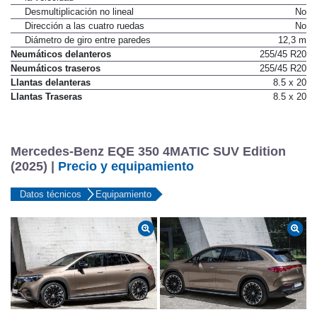
No
la velocidad
Desmultiplicación no lineal
No
Dirección a las cuatro ruedas
No
Diámetro de giro entre paredes
12,3 m
Neumáticos delanteros
255/45 R20
Neumáticos traseros
255/45 R20
Llantas delanteras
8.5 x 20
Llantas Traseras
8.5 x 20
Mercedes-Benz EQE 350 4MATIC SUV Edition
(2025) |
Precio y equipamiento
Datos técnicos
Equipamiento