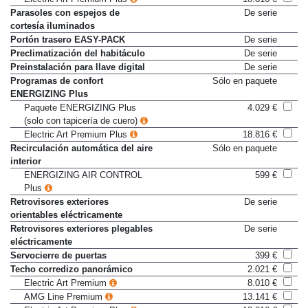
Electric Art Premium Plus
18.816 €
Parasoles con espejos de
De serie
cortesía iluminados
Portón trasero EASY-PACK
De serie
Preclimatización del habitáculo
De serie
Preinstalación para llave digital
De serie
Programas de confort
Sólo en paquete
ENERGIZING Plus
Paquete ENERGIZING Plus
4.029 €
(solo con tapicería de cuero)
Electric Art Premium Plus
18.816 €
Recirculación automática del aire
Sólo en paquete
interior
ENERGIZING AIR CONTROL
599 €
Plus
Retrovisores exteriores
De serie
orientables eléctricamente
Retrovisores exteriores plegables
De serie
eléctricamente
Servocierre de puertas
399 €
Techo corredizo panorámico
2.021 €
Electric Art Premium
8.010 €
AMG Line Premium
13.141 €