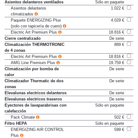
Electric Art Premium Plus
18.816 €
Asientos delanteros ventilados
Sólo en paquete
Asientos delanteros
1.022 €
climatizados
Paquete ENERGIZING Plus
4.029 €
(solo con tapicería de cuero)
Electric Art Premium Plus
18.816 €
Cierre centralizado
De serie
Climatización THERMOTRONIC
889 €
de 4 zonas
Electric Art Premium Plus
18.816 €
AMG Line Premium Plus
19.759 €
Climatización por bomba de
De serie
calor
Climatizador Thermatic de dos
De serie
zonas
Elevalunas electricos delanteros
De serie
Elevalunas electricos traseros
De serie
Eyectores de lavaparabrisas con
Sólo en paquete
calefacción
Pack Climate
502 €
Filtro HEPA
Sólo en paquete
ENERGIZING AIR CONTROL
599 €