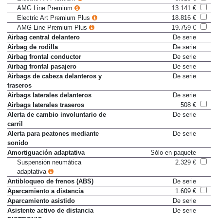
Electric Art Premium
8.010 €
AMG Line Premium
13.141 €
Electric Art Premium Plus
18.816 €
AMG Line Premium Plus
19.759 €
Airbag central delantero
De serie
Airbag de rodilla
De serie
Airbag frontal conductor
De serie
Airbag frontal pasajero
De serie
Airbags de cabeza delanteros y
De serie
traseros
Airbags laterales delanteros
De serie
Airbags laterales traseros
508 €
Alerta de cambio involuntario de
De serie
carril
Alerta para peatones mediante
De serie
sonido
Amortiguación adaptativa
Sólo en paquete
Suspensión neumática
2.329 €
adaptativa
Antibloqueo de frenos (ABS)
De serie
Aparcamiento a distancia
1.609 €
Aparcamiento asistido
De serie