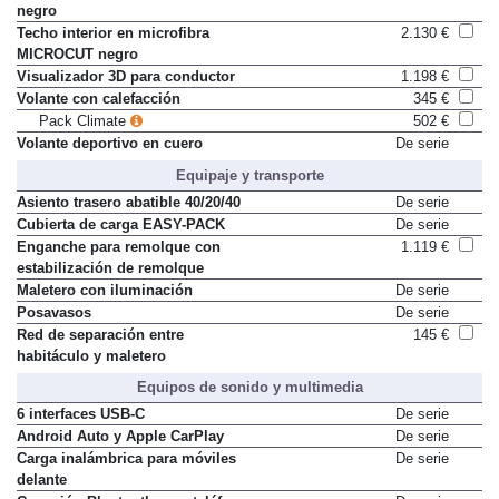
Techo interior de tela en color
De serie
negro
Techo interior en microfibra
2.130 €
MICROCUT negro
Visualizador 3D para conductor
1.198 €
Volante con calefacción
345 €
Pack Climate
502 €
Volante deportivo en cuero
De serie
Equipaje y transporte
Asiento trasero abatible 40/20/40
De serie
Cubierta de carga EASY-PACK
De serie
Enganche para remolque con
1.119 €
estabilización de remolque
Maletero con iluminación
De serie
Posavasos
De serie
Red de separación entre
145 €
habitáculo y maletero
Equipos de sonido y multimedia
6 interfaces USB-C
De serie
Android Auto y Apple CarPlay
De serie
Carga inalámbrica para móviles
De serie
delante