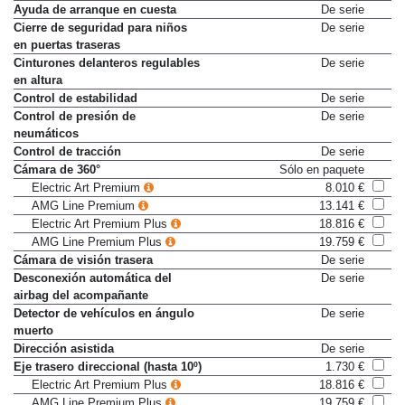
Ayuda de aparcamiento trasero
De serie
Ayuda de arranque en cuesta
De serie
Cierre de seguridad para niños
De serie
en puertas traseras
Cinturones delanteros regulables
De serie
en altura
Control de estabilidad
De serie
Control de presión de
De serie
neumáticos
Control de tracción
De serie
Cámara de 360°
Sólo en paquete
Electric Art Premium
8.010 €
AMG Line Premium
13.141 €
Electric Art Premium Plus
18.816 €
AMG Line Premium Plus
19.759 €
Cámara de visión trasera
De serie
Desconexión automática del
De serie
airbag del acompañante
Detector de vehículos en ángulo
De serie
muerto
Dirección asistida
De serie
Eje trasero direccional (hasta 10º)
1.730 €
Electric Art Premium Plus
18.816 €