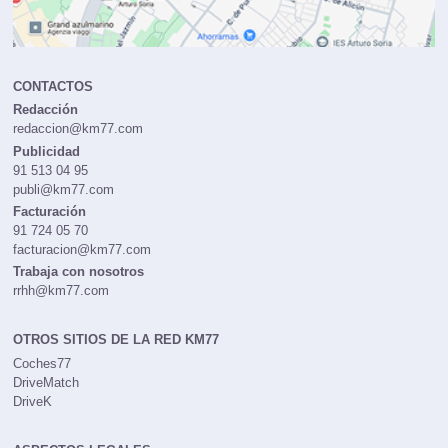
CONTACTOS
Redacción
redaccion@km77.com
Publicidad
91 513 04 95
publi@km77.com
Facturación
91 724 05 70
facturacion@km77.com
Trabaja con nosotros
rrhh@km77.com
OTROS SITIOS DE LA RED KM77
Coches77
DriveMatch
DriveK