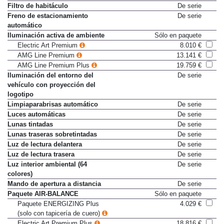
Plus
Filtro de habitáculo
De serie
Freno de estacionamiento
De serie
automático
Iluminación activa de ambiente
Sólo en paquete
Electric Art Premium
8.010 €
AMG Line Premium
13.141 €
AMG Line Premium Plus
19.759 €
Iluminación del entorno del
De serie
vehículo con proyección del
logotipo
Limpiaparabrisas automático
De serie
Luces automáticas
De serie
Lunas tintadas
De serie
Lunas traseras sobretintadas
De serie
Luz de lectura delantera
De serie
Luz de lectura trasera
De serie
Luz interior ambiental (64
De serie
colores)
Mando de apertura a distancia
De serie
Paquete AIR-BALANCE
Sólo en paquete
Paquete ENERGIZING Plus
4.029 €
(solo con tapicería de cuero)