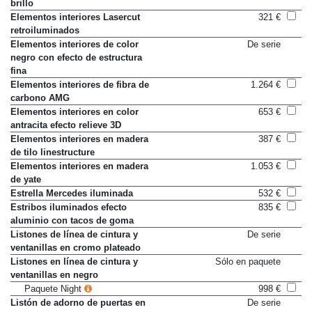
Consola central en negro de alto
De serie
brillo
Elementos interiores Lasercut
321 €
retroiluminados
Elementos interiores de color
De serie
negro con efecto de estructura
fina
Elementos interiores de fibra de
1.264 €
carbono AMG
Elementos interiores en color
653 €
antracita efecto relieve 3D
Elementos interiores en madera
387 €
de tilo linestructure
Elementos interiores en madera
1.053 €
de yate
Estrella Mercedes iluminada
532 €
Estribos iluminados efecto
835 €
aluminio con tacos de goma
Listones de línea de cintura y
De serie
ventanillas en cromo plateado
Listones en línea de cintura y
Sólo en paquete
ventanillas en negro
Paquete Night
998 €