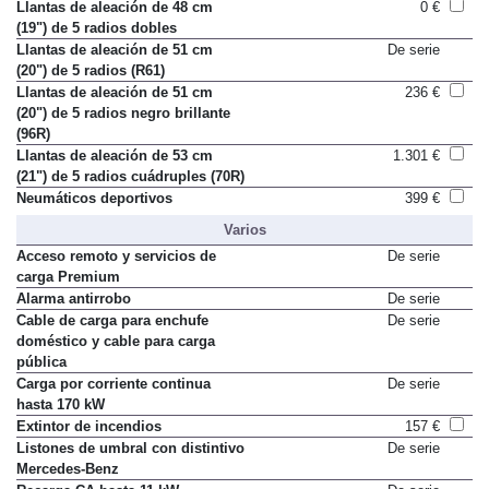
brillante (RPE)
Llantas de aleación de 48 cm
0 €
(19") de 5 radios dobles
Llantas de aleación de 51 cm
De serie
(20") de 5 radios (R61)
Llantas de aleación de 51 cm
236 €
(20") de 5 radios negro brillante
(96R)
Llantas de aleación de 53 cm
1.301 €
(21") de 5 radios cuádruples (70R)
Neumáticos deportivos
399 €
Varios
Acceso remoto y servicios de
De serie
carga Premium
Alarma antirrobo
De serie
Cable de carga para enchufe
De serie
doméstico y cable para carga
pública
Carga por corriente continua
De serie
hasta 170 kW
Extintor de incendios
157 €
Listones de umbral con distintivo
De serie
Mercedes-Benz