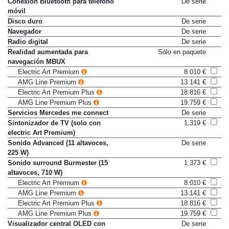
Conexión Bluetooth para teléfono
De serie
móvil
Disco duro
De serie
Navegador
De serie
Radio digital
De serie
Realidad aumentada para
Sólo en paquete
navegación MBUX
Electric Art Premium
8.010 €
AMG Line Premium
13.141 €
Electric Art Premium Plus
18.816 €
AMG Line Premium Plus
19.759 €
Servicios Mercedes me connect
De serie
Sintonizador de TV (solo con
1.319 €
electric Art Premium)
Sonido Advanced (11 altavoces,
De serie
225 W)
Sonido surround Burmester (15
1.373 €
altavoces, 710 W)
Electric Art Premium
8.010 €
AMG Line Premium
13.141 €
Electric Art Premium Plus
18.816 €
AMG Line Premium Plus
19.759 €