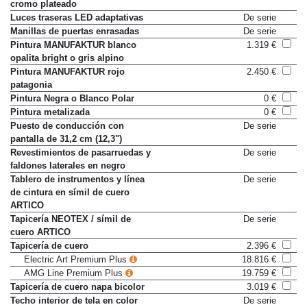
Listón de adorno de puertas en
De serie
cromo plateado
Luces traseras LED adaptativas
De serie
Manillas de puertas enrasadas
De serie
Pintura MANUFAKTUR blanco
1.319 €
opalita bright o gris alpino
Pintura MANUFAKTUR rojo
2.450 €
patagonia
Pintura Negra o Blanco Polar
0 €
Pintura metalizada
0 €
Puesto de conducción con
De serie
pantalla de 31,2 cm (12,3")
Revestimientos de pasarruedas y
De serie
faldones laterales en negro
Tablero de instrumentos y línea
De serie
de cintura en símil de cuero
ARTICO
Tapicería NEOTEX / símil de
De serie
cuero ARTICO
Tapicería de cuero
2.396 €
Electric Art Premium Plus
18.816 €
AMG Line Premium Plus
19.759 €
Tapicería de cuero napa bicolor
3.019 €