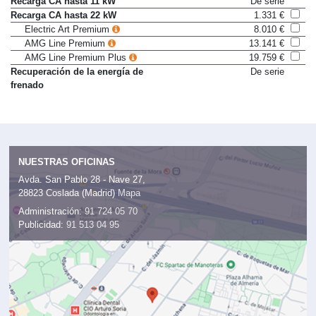
Recarga CA hasta 11 kW
De serie
Recarga CA hasta 22 kW
1.331 €
Electric Art Premium
8.010 €
AMG Line Premium
13.141 €
AMG Line Premium Plus
19.759 €
Recuperación de la energía de
De serie
frenado
NUESTRAS OFICINAS
Avda. San Pablo 28 - Nave 27,
28823 Coslada (Madrid)
Mapa
Administración:
91 724 05 70
Publicidad:
91 513 04 95