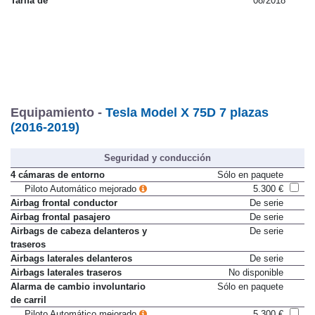
Tarifa de
08/2018
Equipamiento -
Tesla Model X 75D 7 plazas
(2016-2019)
Seguridad y conducción
4 cámaras de entorno
Sólo en paquete
Piloto Automático mejorado
5.300 €
Airbag frontal conductor
De serie
Airbag frontal pasajero
De serie
Airbags de cabeza delanteros y
De serie
traseros
Airbags laterales delanteros
De serie
Airbags laterales traseros
No disponible
Alarma de cambio involuntario
Sólo en paquete
de carril
Piloto Automático mejorado
5.300 €