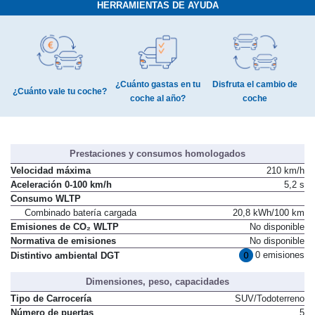
HERRAMIENTAS DE AYUDA
¿Cuánto gastas en tu
Disfruta el cambio de
¿Cuánto vale tu coche?
coche al año?
coche
Prestaciones y consumos homologados
Velocidad máxima
210 km/h
Aceleración 0-100 km/h
5,2 s
Consumo WLTP
Combinado batería cargada
20,8 kWh/100 km
Emisiones de CO₂ WLTP
No disponible
Normativa de emisiones
No disponible
0 emisiones
Distintivo ambiental DGT
Dimensiones, peso, capacidades
Tipo de Carrocería
SUV/Todoterreno
Número de puertas
5