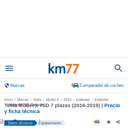
Marcas
Comparador de coches
Inicio
Marcas
Tesla
Model X
2016
Estándar
Estándar
Tesla Model X 75D 7 plazas (2016-2019) |
Precio
Model X 75D 7 plazas
y ficha técnica
Datos técnicos
Equipamiento