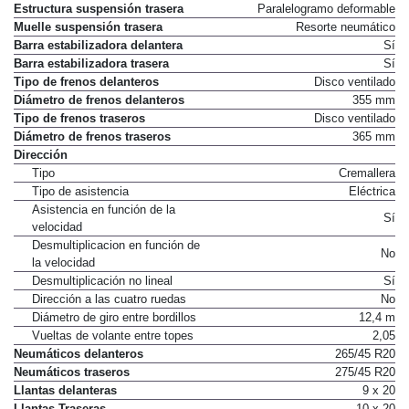
Estructura suspensión trasera
Paralelogramo deformable
Muelle suspensión trasera
Resorte neumático
Barra estabilizadora delantera
Sí
Barra estabilizadora trasera
Sí
Tipo de frenos delanteros
Disco ventilado
Diámetro de frenos delanteros
355 mm
Tipo de frenos traseros
Disco ventilado
Diámetro de frenos traseros
365 mm
Dirección
Tipo
Cremallera
Tipo de asistencia
Eléctrica
Asistencia en función de la
Sí
velocidad
Desmultiplicacion en función de
No
la velocidad
Desmultiplicación no lineal
Sí
Dirección a las cuatro ruedas
No
Diámetro de giro entre bordillos
12,4 m
Vueltas de volante entre topes
2,05
Neumáticos delanteros
265/45 R20
Neumáticos traseros
275/45 R20
Llantas delanteras
9 x 20
Llantas Traseras
10 x 20