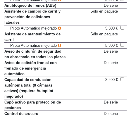
Antibloqueo de frenos (ABS)
De serie
Asistente de cambio de carril y
Sólo en paquete
prevención de colisiones
laterales
Piloto Automático mejorado
5.300 €
Asistente de mantenimiento de
Sólo en paquete
carril
Piloto Automático mejorado
5.300 €
Aviso de cinturón de seguridad
De serie
no abrochado en todas las plazas
Aviso de colisión frontal con
De serie
frenado de emergencia
automático
Capacidad de conducción
3.200 €
autónoma total (8 cámaras
activas) (requiere Autopilot
mejorado)
Capó activo para protección de
De serie
peatones
Control de crucero
De serie
Control de crucero con control
Sólo en paquete
de tráfico
Piloto Automático mejorado
5.300 €