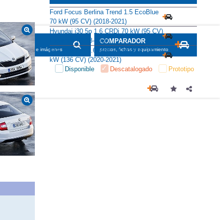
Ford Focus Berlina Trend 1.5 EcoBlue
70 kW (95 CV) (2018-2021)
Hyundai i30 5p 1.6 CRDi 70 kW (95 CV)
Essence (2018-2020)
SCADOR
COMPARADOR
KIA Ceed 5p 1.6 MHEV Concept 100
maciones, fichas e imágenes
precios, fichas y equipamiento
kW (136 CV) (2020-2021)
Disponible
Descatalogado
Prototipo