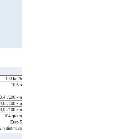
190 km/h
10,6 s
3,4 l/100 km
4,8 l/100 km
3,9 l/100 km
104 gr/km
Euro 5
Sin distintivo