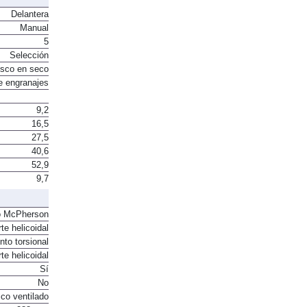
Delantera
Manual
5
Selección
sco en seco
e engranajes
9,2
16,5
27,5
40,6
52,9
9,7
o McPherson
te helicoidal
to torsional
te helicoidal
Sí
No
co ventilado