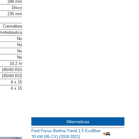
288 mm
Disco
230 mm
Cremallera
trohidráulica
No
No
No
No
10,2 m
185/60 R15
185/60 R15
6 x 15
6 x 15
Alternativas
Ford Focus Berlina Trend 1.5 EcoBlue
70 kW (95 CV) (2018-2021)