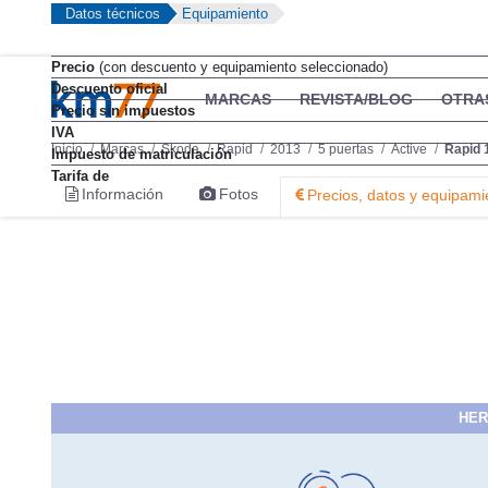
Datos técnicos
Equipamiento
Precio
(con descuento y equipamiento seleccionado)
Descuento oficial
MARCAS
REVISTA/BLOG
OTRA
Precio sin impuestos
IVA
Inicio
Marcas
Skoda
Rapid
2013
5 puertas
Active
Rapid 
Impuesto de matriculación
Tarifa de
Información
Fotos
Precios, datos y equipami
HER