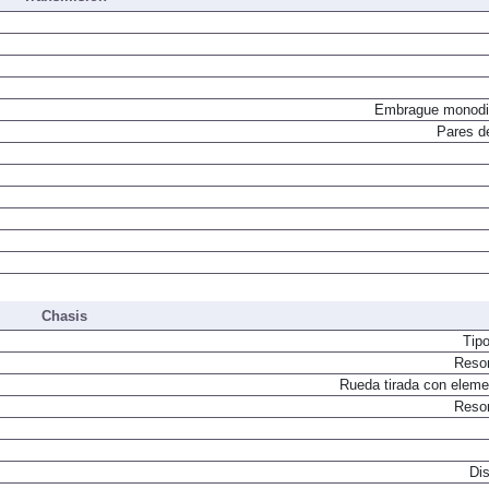
Embrague monodi
Pares d
Chasis
Tip
Resor
Rueda tirada con elemen
Resor
Dis