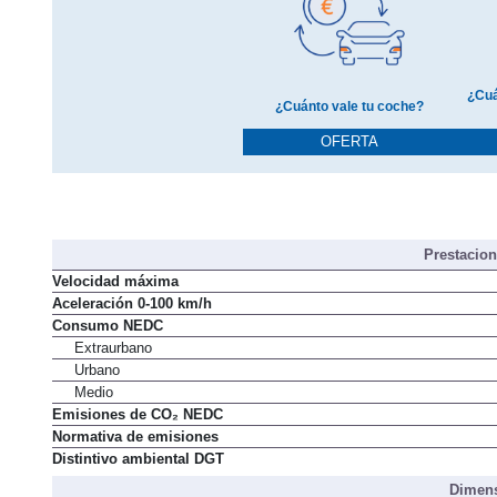
¿Cuá
¿Cuánto vale tu coche?
OFERTA
Prestacio
Velocidad máxima
Aceleración 0-100 km/h
Consumo NEDC
Extraurbano
Urbano
Medio
Emisiones de CO₂ NEDC
Normativa de emisiones
Distintivo ambiental DGT
Dimens