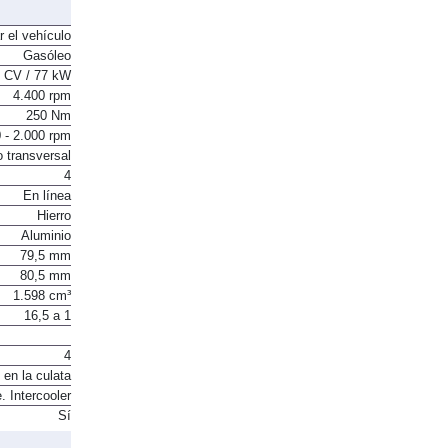
r el vehículo
Gasóleo
 CV / 77 kW
4.400 rpm
250 Nm
 - 2.000 rpm
o transversal
4
En línea
Hierro
Aluminio
79,5 mm
80,5 mm
1.598 cm³
16,5 a 1
4
 en la culata
. Intercooler
Sí