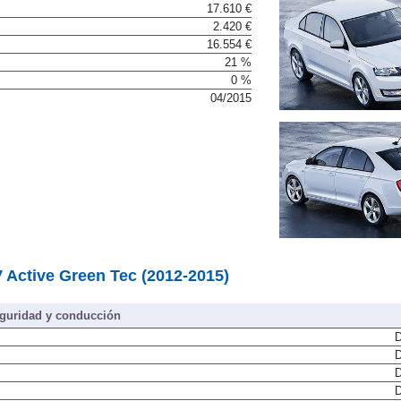
17.610 €
2.420 €
16.554 €
21 %
0 %
04/2015
 Active Green Tec (2012-2015)
guridad y conducción
D
D
D
D