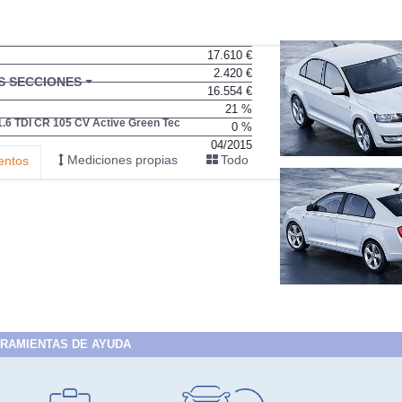
17.610 €
2.420 €
BU
S SECCIONES
16.554 €
infor
21 %
1.6 TDI CR 105 CV Active Green Tec
0 %
04/2015
Mediciones propias
Todo
entos
RAMIENTAS DE AYUDA