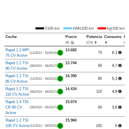
l/100 km
kWh/100 km
kg/100 km
Coche
Precio
Potencia
Consumo
Lo
(€)
(CV)
(m
Rapid 1.2 MPI
13.682
75
6,1
(12/2012 - 02/2014)
75 CV Active
Rapid 1.2 TSI
13.744
90
4,7
(06/2015 - 06/2017)
90 CV Active
Rapid 1.2 TSI
14.390
86
5,1
(12/2012 - 06/2015)
85 CV Active
Rapid 1.2 TSI
14.434
110
4,9
(06/2015 - 06/2017)
110 CV Active
Rapid 1.4 TDI
15.074
CR 90 CV
90
3,6
(06/2015 - 06/2017)
Active
Rapid 1.2 TSI
15.960
105 CV Active
105
5
(12/2012 - 06/2015)