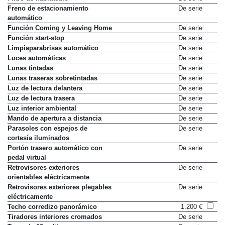
Filtro de habitáculo
De serie
Freno de estacionamiento
De serie
automático
Función Coming y Leaving Home
De serie
Función start-stop
De serie
Limpiaparabrisas automático
De serie
Luces automáticas
De serie
Lunas tintadas
De serie
Lunas traseras sobretintadas
De serie
Luz de lectura delantera
De serie
Luz de lectura trasera
De serie
Luz interior ambiental
De serie
Mando de apertura a distancia
De serie
Parasoles con espejos de
De serie
cortesía iluminados
Portón trasero automático con
De serie
pedal virtual
Retrovisores exteriores
De serie
orientables eléctricamente
Retrovisores exteriores plegables
De serie
eléctricamente
Techo corredizo panorámico
1.200 €
Tiradores interiores cromados
De serie