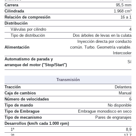
Diámetro
81 mm
Carrera
95,5 mm
Cilindrada
1.968 cm³
Relación de compresión
16 a 1
Distribución
Válvulas por cilindro
4
Tipo de distribución
Dos árboles de levas en la culata
Inyección directa por conducto
Alimentación
común. Turbo. Geometría variable.
Intercooler
Automatismo de parada y
Sí
arranque del motor ("Stop/Start")
Transmisión
Tracción
Delantera
Caja de cambios
Manual
Número de velocidades
6
Tipo de mando
No disponible
Tipo de Embrague
Embrague monodisco en seco
Tipo de mecanismo
Pares de engranajes
Desarrollos (km/h cada 1.000 rpm)
1ª
8,9