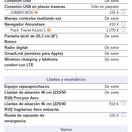
Conexión USB
De serie
Conexión USB en plazas traseras
Sólo en paquete
JUMBO BOX
225 €
Manejo controles mediante voz
De serie
Navegador Amundsen
410 €
Pack Travel Assist L
1.070 €
Pantalla táctil de 20,3 cm (8")
De serie
Bolero
Radio digital
De serie
SmartLink (wireless para Apple)
De serie
Wireless charging y telefonía
De serie
confort con LTE
Llantas y neumáticos
Equipo reparapinchazos
De serie
Llantas de aleación 46 cm (215/50
De serie
R18) Procyon Aero
Llantas de aleación 46 cm (225/40
810 €
R19) Sagitarius Aero antracita
Rueda de repuesto de
155 €
emergencia