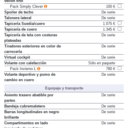
Revestimiento de maletero de
Sólo en paquete
vellón fino
Pack Simply Clever
100 €
Spoiler de techo
De serie
Talonera lateral
De serie
Tapicería Suedia/cuero
1.075 €
Tapicería de cuero
1.345 €
Tapicería de tela con costuras
De serie
plateadas
Tiradores exteriores en color de
De serie
carrocería
Virtual cockpit
De serie
Volante con calefacción
Sólo en paquete
Pack Invierno L
780 €
Volante deportivo y pomo de
De serie
cambio en cuero
Equipaje y transporte
Asiento trasero abatible por
De serie
partes
Bandeja cubremaletero
De serie
Barras longitudinales en negro
De serie
brillante
Compartimentos en lado
De serie