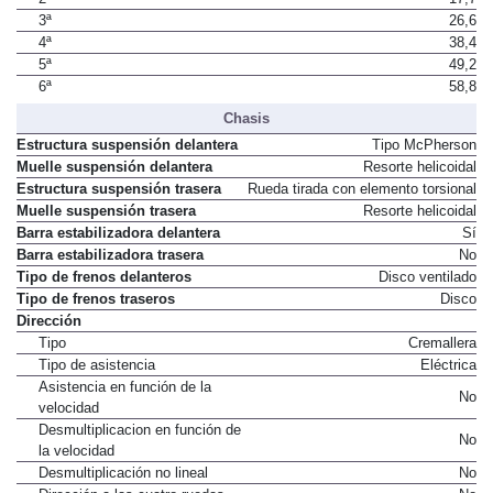
2ª
17,7
3ª
26,6
4ª
38,4
5ª
49,2
6ª
58,8
Chasis
Estructura suspensión delantera
Tipo McPherson
Muelle suspensión delantera
Resorte helicoidal
Estructura suspensión trasera
Rueda tirada con elemento torsional
Muelle suspensión trasera
Resorte helicoidal
Barra estabilizadora delantera
Sí
Barra estabilizadora trasera
No
Tipo de frenos delanteros
Disco ventilado
Tipo de frenos traseros
Disco
Dirección
Tipo
Cremallera
Tipo de asistencia
Eléctrica
Asistencia en función de la
No
velocidad
Desmultiplicacion en función de
No
la velocidad
Desmultiplicación no lineal
No