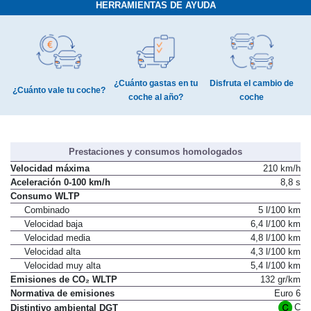
HERRAMIENTAS DE AYUDA
¿Cuánto gastas en tu
Disfruta el cambio de
¿Cuánto vale tu coche?
coche al año?
coche
Prestaciones y consumos homologados
Velocidad máxima
210 km/h
Aceleración 0-100 km/h
8,8 s
Consumo WLTP
Combinado
5 l/100 km
Velocidad baja
6,4 l/100 km
Velocidad media
4,8 l/100 km
Velocidad alta
4,3 l/100 km
Velocidad muy alta
5,4 l/100 km
Emisiones de CO₂ WLTP
132 gr/km
Normativa de emisiones
Euro 6