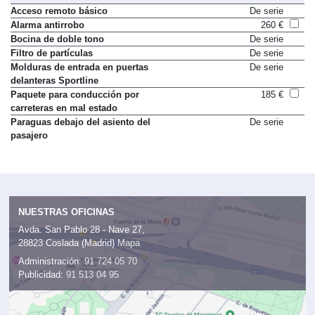
Varios
Acceso remoto básico
De serie
Alarma antirrobo
260 €
Bocina de doble tono
De serie
Filtro de partículas
De serie
Molduras de entrada en puertas
De serie
delanteras Sportline
Paquete para conducción por
185 €
carreteras en mal estado
Paraguas debajo del asiento del
De serie
pasajero
NUESTRAS OFICINAS
Avda. San Pablo 28 - Nave 27,
28823 Coslada (Madrid)
Mapa
Administración:
91 724 05 70
Publicidad:
91 513 04 95