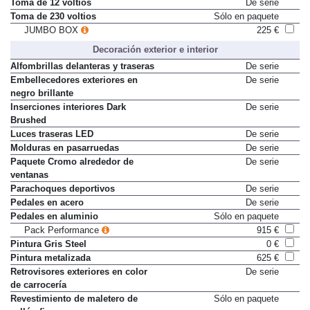
Toma de 12 voltios
De serie
Toma de 230 voltios
Sólo en paquete
JUMBO BOX
225 €
Decoración exterior e interior
Alfombrillas delanteras y traseras
De serie
Embellecedores exteriores en
De serie
negro brillante
Inserciones interiores Dark
De serie
Brushed
Luces traseras LED
De serie
Molduras en pasarruedas
De serie
Paquete Cromo alrededor de
De serie
ventanas
Parachoques deportivos
De serie
Pedales en acero
De serie
Pedales en aluminio
Sólo en paquete
Pack Performance
915 €
Pintura Gris Steel
0 €
Pintura metalizada
625 €
Retrovisores exteriores en color
De serie
de carrocería