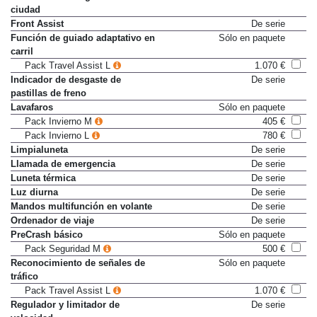
Frenado de emergencia en
De serie
ciudad
Front Assist
De serie
Función de guiado adaptativo en
Sólo en paquete
carril
Pack Travel Assist L
1.070 €
Indicador de desgaste de
De serie
pastillas de freno
Lavafaros
Sólo en paquete
Pack Invierno M
405 €
Pack Invierno L
780 €
Limpialuneta
De serie
Llamada de emergencia
De serie
Luneta térmica
De serie
Luz diurna
De serie
Mandos multifunción en volante
De serie
Ordenador de viaje
De serie
PreCrash básico
Sólo en paquete
Pack Seguridad M
500 €
Reconocimiento de señales de
Sólo en paquete
tráfico
Pack Travel Assist L
1.070 €
Regulador y limitador de
De serie