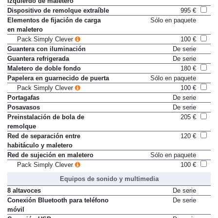
izquierdo de maletero
Dispositivo de remolque extraíble
995 €
Elementos de fijación de carga
Sólo en paquete
en maletero
Pack Simply Clever
100 €
Guantera con iluminación
De serie
Guantera refrigerada
De serie
Maletero de doble fondo
180 €
Papelera en guarnecido de puerta
Sólo en paquete
Pack Simply Clever
100 €
Portagafas
De serie
Posavasos
De serie
Preinstalación de bola de
205 €
remolque
Red de separación entre
120 €
habitáculo y maletero
Red de sujeción en maletero
Sólo en paquete
Pack Simply Clever
100 €
Equipos de sonido y multimedia
8 altavoces
De serie
Conexión Bluetooth para teléfono
De serie
móvil