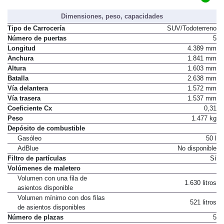
C
Distintivo ambiental DGT
Dimensiones, peso, capacidades
Tipo de Carrocería
SUV/Todoterreno
Número de puertas
5
Longitud
4.389 mm
Anchura
1.841 mm
Altura
1.603 mm
Batalla
2.638 mm
Vía delantera
1.572 mm
Vía trasera
1.537 mm
Coeficiente Cx
0,31
Peso
1.477 kg
Depósito de combustible
Gasóleo
50 l
AdBlue
No disponible
Filtro de partículas
Sí
Volúmenes de maletero
Volumen con una fila de
1.630 litros
asientos disponible
Volumen mínimo con dos filas
521 litros
de asientos disponibles