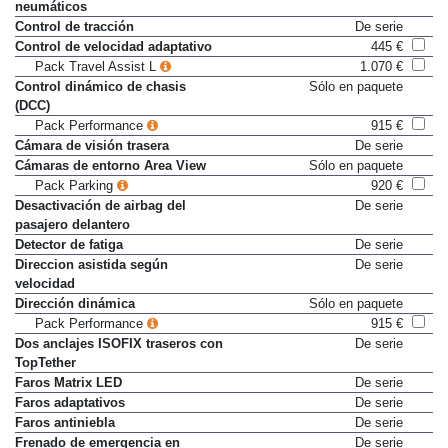
Control de presión en
De serie
neumáticos
Control de tracción
De serie
Control de velocidad adaptativo
445 €
Pack Travel Assist L
1.070 €
Control dinámico de chasis
Sólo en paquete
(DCC)
Pack Performance
915 €
Cámara de visión trasera
De serie
Cámaras de entorno Area View
Sólo en paquete
Pack Parking
920 €
Desactivación de airbag del
De serie
pasajero delantero
Detector de fatiga
De serie
Direccion asistida según
De serie
velocidad
Dirección dinámica
Sólo en paquete
Pack Performance
915 €
Dos anclajes ISOFIX traseros con
De serie
TopTether
Faros Matrix LED
De serie
Faros adaptativos
De serie
Faros antiniebla
De serie