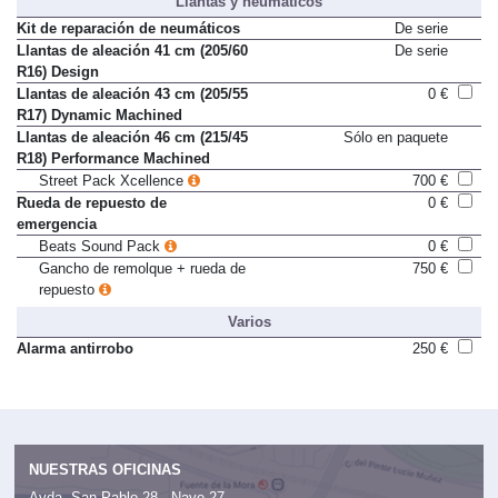
Llantas y neumáticos
Kit de reparación de neumáticos
De serie
Llantas de aleación 41 cm (205/60
De serie
R16) Design
Llantas de aleación 43 cm (205/55
0 €
R17) Dynamic Machined
Llantas de aleación 46 cm (215/45
Sólo en paquete
R18) Performance Machined
Street Pack Xcellence
700 €
Rueda de repuesto de
0 €
emergencia
Beats Sound Pack
0 €
Gancho de remolque + rueda de
750 €
repuesto
Varios
Alarma antirrobo
250 €
NUESTRAS OFICINAS
Avda. San Pablo 28 - Nave 27,