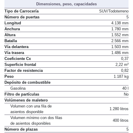
Dimensiones, peso, capacidades
Tipo de Carrocería
SUV/Todoterreno
Número de puertas
5
Longitud
4.138 mm
Anchura
1.780 mm
Altura
1.552 mm
Batalla
2.566 mm
Vía delantera
1.503 mm
Vía trasera
1.486 mm
Coeficiente Cx
0,37
Superficie frontal
2,22 m²
Factor de resistencia
0,82
Peso
1.187 kg
Depósito de combustible
Gasolina
40 l
Filtro de partículas
No
Volúmenes de maletero
Volumen con una fila de
1.280 litros
asientos disponible
Volumen mínimo con dos filas
400 litros
de asientos disponibles
Número de plazas
5