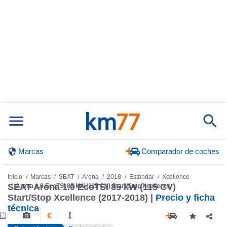
Marcas
Comparador de coches
Inicio
Marcas
SEAT
Arona
2018
Estándar
Xcellence
SEAT Arona 1.0 EcoTSI 85 kW (115 CV)
Arona 1.0 EcoTSI 85 kW (115 CV) Start/Stop Xcellence
Start/Stop Xcellence (2017-2018) |
Precio y ficha
técnica