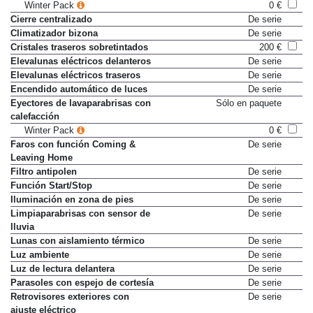
Winter Pack
0 €
Cierre centralizado
De serie
Climatizador bizona
De serie
Cristales traseros sobretintados
200 €
Elevalunas eléctricos delanteros
De serie
Elevalunas eléctricos traseros
De serie
Encendido automático de luces
De serie
Eyectores de lavaparabrisas con
Sólo en paquete
calefacción
Winter Pack
0 €
Faros con función Coming &
De serie
Leaving Home
Filtro antipolen
De serie
Función Start/Stop
De serie
Iluminación en zona de pies
De serie
Limpiaparabrisas con sensor de
De serie
lluvia
Lunas con aislamiento térmico
De serie
Luz ambiente
De serie
Luz de lectura delantera
De serie
Parasoles con espejo de cortesía
De serie
Retrovisores exteriores con
De serie
ajuste eléctrico