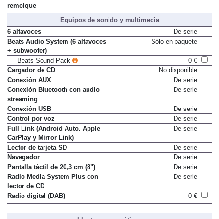
remolque
Equipos de sonido y multimedia
6 altavoces
De serie
Beats Audio System (6 altavoces
Sólo en paquete
+ subwoofer)
Beats Sound Pack
0 €
Cargador de CD
No disponible
Conexión AUX
De serie
Conexión Bluetooth con audio
De serie
streaming
Conexión USB
De serie
Control por voz
De serie
Full Link (Android Auto, Apple
De serie
CarPlay y Mirror Link)
Lector de tarjeta SD
De serie
Navegador
De serie
Pantalla táctil de 20,3 cm (8")
De serie
Radio Media System Plus con
De serie
lector de CD
Radio digital (DAB)
0 €