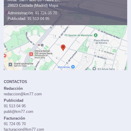
28823 Coslada (Madrid)
Mapa
Administración:
91 724 05 70
Publicidad:
91 513 04 95
CONTACTOS
Redacción
redaccion@km77.com
Publicidad
91 513 04 95
publi@km77.com
Facturación
91 724 05 70
facturacion@km77.com