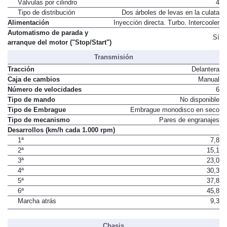
Válvulas por cilindro
4
Tipo de distribución
Dos árboles de levas en la culata
Alimentación
Inyección directa. Turbo. Intercooler
Automatismo de parada y
Sí
arranque del motor ("Stop/Start")
Transmisión
Tracción
Delantera
Caja de cambios
Manual
Número de velocidades
6
Tipo de mando
No disponible
Tipo de Embrague
Embrague monodisco en seco
Tipo de mecanismo
Pares de engranajes
Desarrollos (km/h cada 1.000 rpm)
1ª
7,8
2ª
15,1
3ª
23,0
4ª
30,3
5ª
37,8
6ª
45,8
Marcha atrás
9,3
Chasis