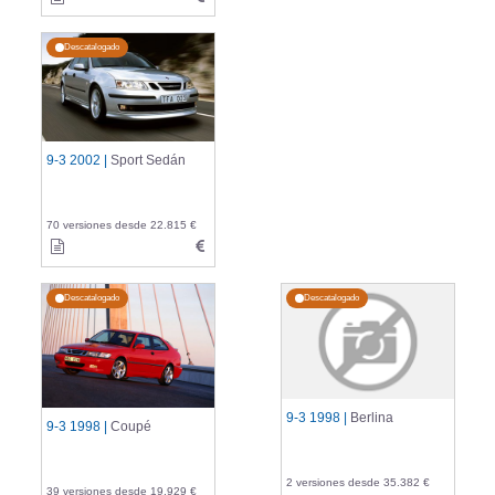
Descatalogado
9-3 2002 |
Sport Sedán
70 versiones desde 22.815 €
Descatalogado
Descatalogado
9-3 1998 |
Berlina
9-3 1998 |
Coupé
2 versiones desde 35.382 €
39 versiones desde 19.929 €