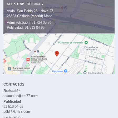
NUESTRAS OFICINAS
Avda. San Pablo 28 - Nave 27,
28823 Coslada (Madrid)
Mapa
Administración:
91 724 05 70
Publicidad:
91 513 04 95
CONTACTOS
Redacción
redaccion@km77.com
Publicidad
91 513 04 95
publi@km77.com
Facturación