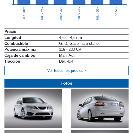
10k > 20k
20k > 30k
30k > 40k
40k > 50k
+ de 50k
0 > 10k€
Precio
-
Longitud
4,63 - 4,67 m
Combustible
G, D, Gasolina o etanol
Potencia máxima
116 - 280 CV
Caja de cambios
Man, Aut
Tracción
Del, 4x4
Ver todos los precios
Fotos