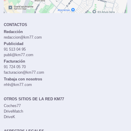
CONTACTOS
Redacción
redaccion@km77.com
Publicidad
91 513 04 95
publi@km77.com
Facturación
91 724 05 70
facturacion@km77.com
Trabaja con nosotros
rrhh@km77.com
OTROS SITIOS DE LA RED KM77
Coches77
DriveMatch
DriveK