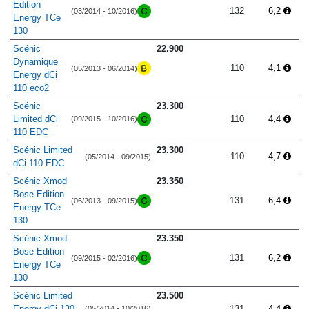
Edition
132
6,2
(03/2014 - 10/2016)
Energy TCe
130
Scénic
22.900
Dynamique
110
4,1
(05/2013 - 06/2014)
Energy dCi
110 eco2
Scénic
23.300
Limited dCi
110
4,4
(09/2015 - 10/2016)
110 EDC
Scénic Limited
23.300
110
4,7
(05/2014 - 09/2015)
dCi 110 EDC
Scénic Xmod
23.350
Bose Edition
131
6,4
(06/2013 - 09/2015)
Energy TCe
130
Scénic Xmod
23.350
Bose Edition
131
6,2
(09/2015 - 02/2016)
Energy TCe
130
Scénic Limited
23.500
Energy dCi 130
131
4,4
(05/2014 - 10/2016)