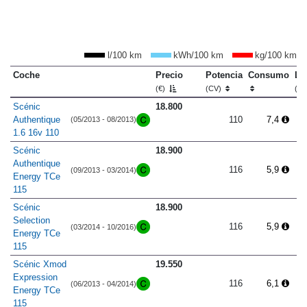
l/100 km
kWh/100 km
kg/100 km
Coche
Precio
Potencia
Consumo
Lo
(€)
(CV)
(m
Scénic
18.800
Authentique
110
7,4
(05/2013 - 08/2013)
1.6 16v 110
Scénic
18.900
Authentique
116
5,9
(09/2013 - 03/2014)
Energy TCe
115
Scénic
18.900
Selection
116
5,9
(03/2014 - 10/2016)
Energy TCe
115
Scénic Xmod
19.550
Expression
116
6,1
(06/2013 - 04/2014)
Energy TCe
115