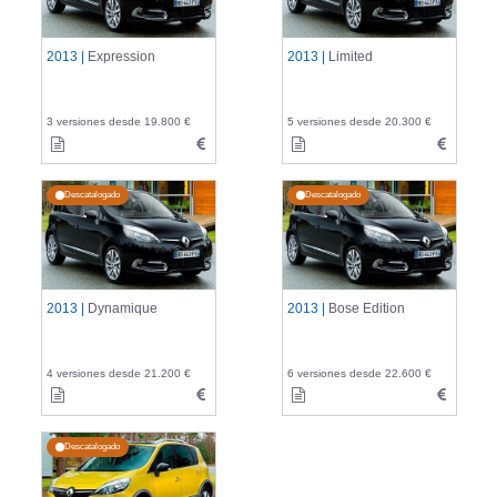
2013 |
Expression
2013 |
Limited
3 versiones desde 19.800 €
5 versiones desde 20.300 €
Descatalogado
Descatalogado
2013 |
Dynamique
2013 |
Bose Edition
4 versiones desde 21.200 €
6 versiones desde 22.600 €
Descatalogado