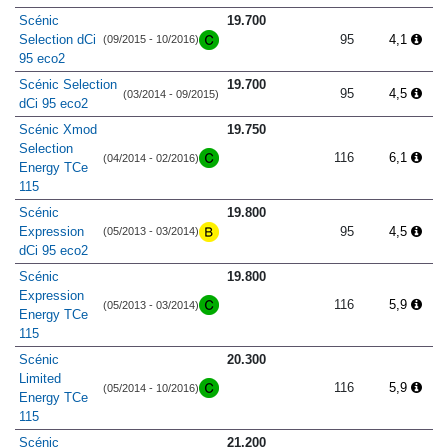
Scénic
19.700
Selection dCi
95
4,1
(09/2015 - 10/2016)
95 eco2
Scénic Selection
19.700
95
4,5
(03/2014 - 09/2015)
dCi 95 eco2
Scénic Xmod
19.750
Selection
116
6,1
(04/2014 - 02/2016)
Energy TCe
115
Scénic
19.800
Expression
95
4,5
(05/2013 - 03/2014)
dCi 95 eco2
Scénic
19.800
Expression
116
5,9
(05/2013 - 03/2014)
Energy TCe
115
Scénic
20.300
Limited
116
5,9
(05/2014 - 10/2016)
Energy TCe
115
Scénic
21.200