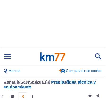
Marcas
Comparador de coches
Renault Scenic (2013) |
Precio, ficha técnica y
Inicio
Marcas
Renault
Scenic
2013
Estándar
equipamiento