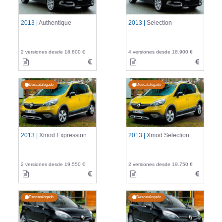
2013 |
Authentique
2013 |
Selection
2 versiones desde 18.800 €
4 versiones desde 18.900 €
Descatalogado
Descatalogado
2013 |
Xmod Expression
2013 |
Xmod Selection
2 versiones desde 19.550 €
2 versiones desde 19.750 €
Descatalogado
Descatalogado