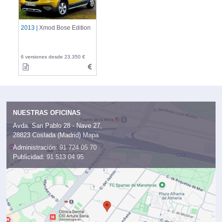
2013 |
Xmod Bose Edition
6 versiones desde 23.350 €
NUESTRAS OFICINAS
Avda. San Pablo 28 - Nave 27,
28823 Coslada (Madrid)
Mapa
Administración:
91 724 05 70
Publicidad:
91 513 04 95