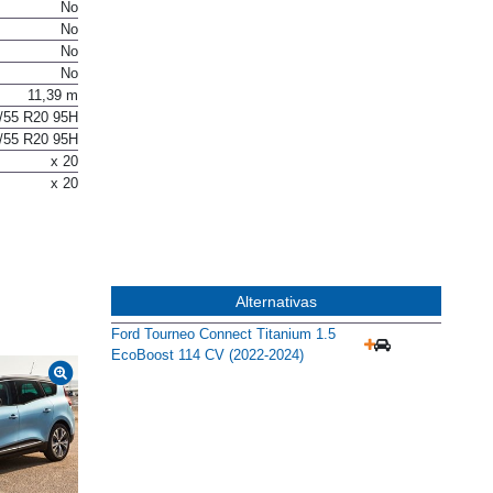
Eléctrica
No
No
No
No
11,39 m
/55 R20 95H
/55 R20 95H
x 20
x 20
Alternativas
Ford Tourneo Connect Titanium 1.5
EcoBoost 114 CV (2022-2024)