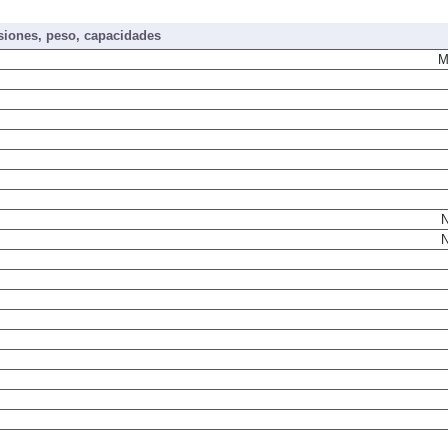
iones, peso, capacidades
M
N
N