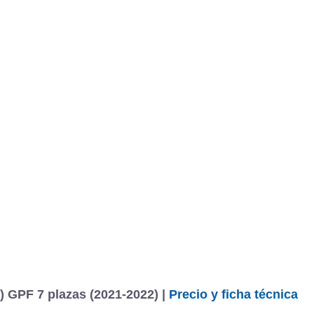
BU
S SECCIONES
infor
Grand Scenic Zen TCe 103 kW (140 CV) GPF 7 plazas
Mediciones propias
Todo
entos
 GPF 7 plazas (2021-2022) |
Precio y ficha técnica