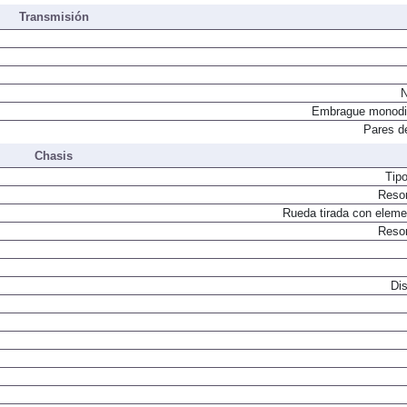
Transmisión
N
Embrague monodi
Pares d
Chasis
Tip
Resor
Rueda tirada con elemen
Resor
Dis