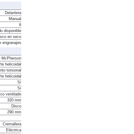
Sí
Delantera
Manual
6
o disponible
sco en seco
e engranajes
o McPherson
te helicoidal
to torsional
te helicoidal
Sí
Sí
co ventilado
320 mm
Disco
290 mm
Cremallera