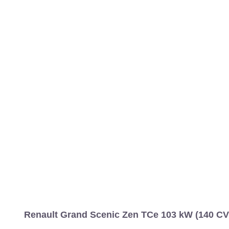
MARCAS
REVISTA/BLOG
OTRA
Inicio
Marcas
Renault
Grand Scénic
2017
Estándar
Zen
Información
Fotos
Precios, datos y equipami
Renault Grand Scenic Zen TCe 103 kW (140 CV)