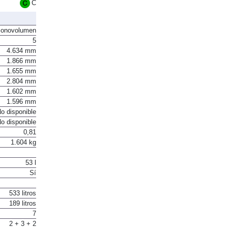
Euro 6
C
onovolumen
5
4.634 mm
1.866 mm
1.655 mm
2.804 mm
1.602 mm
1.596 mm
o disponible
o disponible
0,81
1.604 kg
53 l
Sí
533 litros
189 litros
7