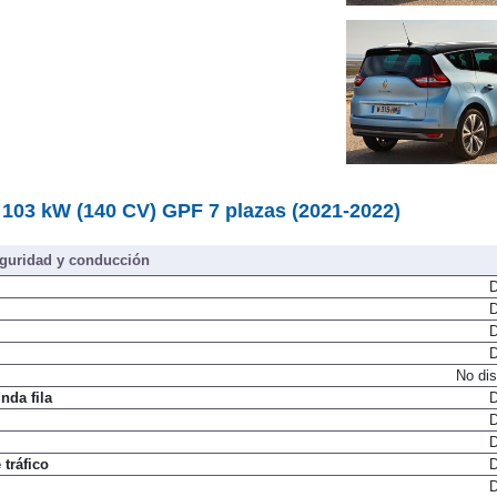
03/2021
103 kW (140 CV) GPF 7 plazas (2021-2022)
guridad y conducción
D
D
D
D
No dis
nda fila
D
D
D
tráfico
D