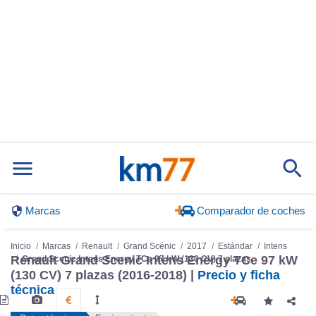
Marcas
Comparador de coches
Inicio
Marcas
Renault
Grand Scénic
2017
Estándar
Intens
Renault Grand Scenic Intens Energy TCe 97 kW
Grand Scenic Intens Energy TCe 97 kW (130 CV) 7 plazas
(130 CV) 7 plazas (2016-2018) |
Precio y ficha
técnica