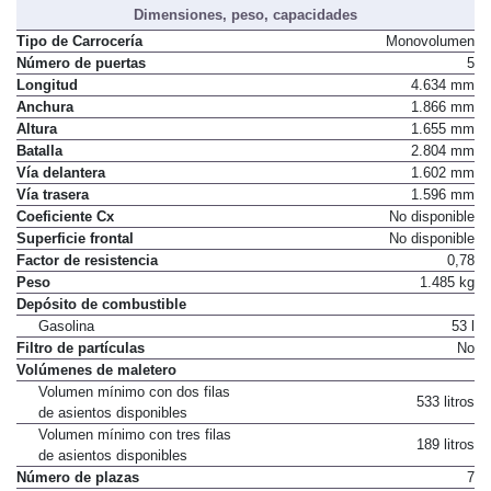
Dimensiones, peso, capacidades
Tipo de Carrocería
Monovolumen
Número de puertas
5
Longitud
4.634 mm
Anchura
1.866 mm
Altura
1.655 mm
Batalla
2.804 mm
Vía delantera
1.602 mm
Vía trasera
1.596 mm
Coeficiente Cx
No disponible
Superficie frontal
No disponible
Factor de resistencia
0,78
Peso
1.485 kg
Depósito de combustible
Gasolina
53 l
Filtro de partículas
No
Volúmenes de maletero
Volumen mínimo con dos filas
533 litros
de asientos disponibles
Volumen mínimo con tres filas
189 litros
de asientos disponibles
Número de plazas
7