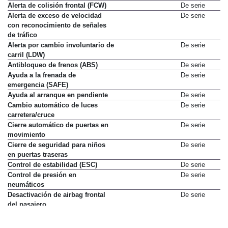
Alerta de colisión frontal (FCW)
De serie
Alerta de exceso de velocidad
De serie
con reconocimiento de señales
de tráfico
Alerta por cambio involuntario de
De serie
carril (LDW)
Antibloqueo de frenos (ABS)
De serie
Ayuda a la frenada de
De serie
emergencia (SAFE)
Ayuda al arranque en pendiente
De serie
Cambio automático de luces
De serie
carretera/cruce
Cierre automático de puertas en
De serie
movimiento
Cierre de seguridad para niños
De serie
en puertas traseras
Control de estabilidad (ESC)
De serie
Control de presión en
De serie
neumáticos
Desactivación de airbag frontal
De serie
del pasajero
Dirección asistida eléctrica
De serie
Faros antiniebla
De serie