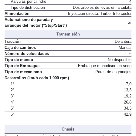
Válvulas por cilindro
4
Tipo de distribución
Dos árboles de levas en la culata
Alimentación
Inyección directa. Turbo. Intercooler
Automatismo de parada y
Sí
arranque del motor ("Stop/Start")
Transmisión
Tracción
Delantera
Caja de cambios
Manual
Número de velocidades
6
Tipo de mando
No disponible
Tipo de Embrague
Embrague monodisco en seco
Tipo de mecanismo
Pares de engranajes
Desarrollos (km/h cada 1.000 rpm)
1ª
7,0
2ª
13,3
3ª
19,2
4ª
26,8
5ª
34,3
6ª
42,9
Chasis