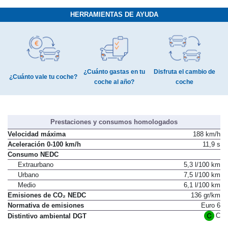
HERRAMIENTAS DE AYUDA
¿Cuánto gastas en tu
Disfruta el cambio de
¿Cuánto vale tu coche?
coche al año?
coche
Prestaciones y consumos homologados
Velocidad máxima
188 km/h
Aceleración 0-100 km/h
11,9 s
Consumo NEDC
Extraurbano
5,3 l/100 km
Urbano
7,5 l/100 km
Medio
6,1 l/100 km
Emisiones de CO₂ NEDC
136 gr/km
Normativa de emisiones
Euro 6
C
Distintivo ambiental DGT