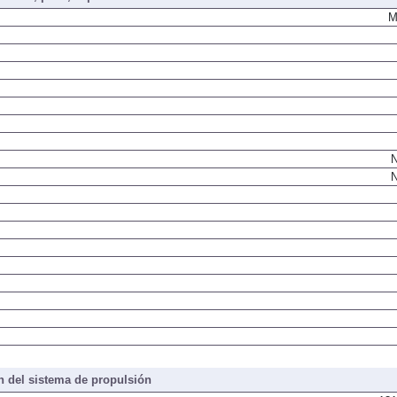
M
N
N
 del sistema de propulsión