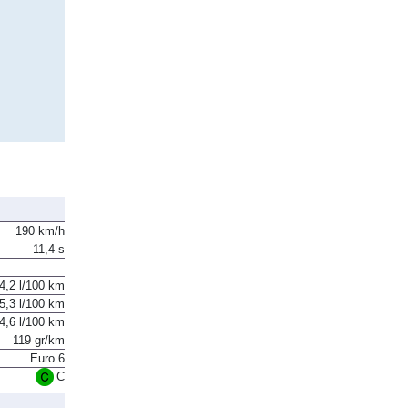
190 km/h
11,4 s
4,2 l/100 km
5,3 l/100 km
4,6 l/100 km
119 gr/km
Euro 6
C