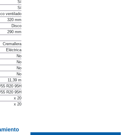
Sí
Sí
co ventilado
320 mm
Disco
290 mm
Cremallera
Eléctrica
No
No
No
No
11,39 m
/55 R20 95H
/55 R20 95H
x 20
x 20
amiento