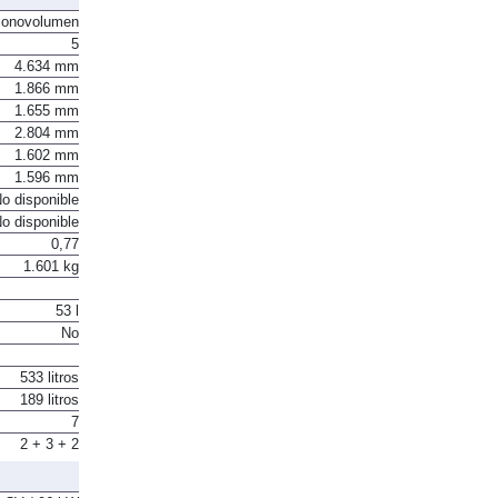
onovolumen
5
4.634 mm
1.866 mm
1.655 mm
2.804 mm
1.602 mm
1.596 mm
o disponible
o disponible
0,77
1.601 kg
53 l
No
533 litros
189 litros
7
2 + 3 + 2