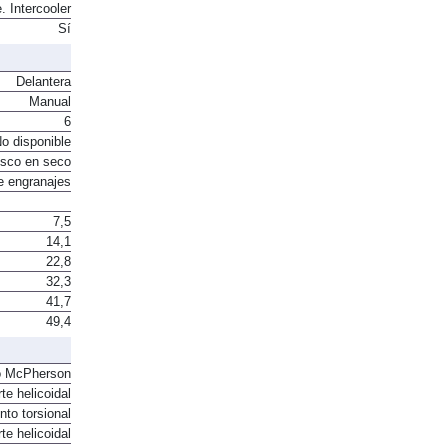
e. Intercooler
Sí
Delantera
Manual
6
o disponible
sco en seco
e engranajes
7,5
14,1
22,8
32,3
41,7
49,4
o McPherson
te helicoidal
to torsional
te helicoidal