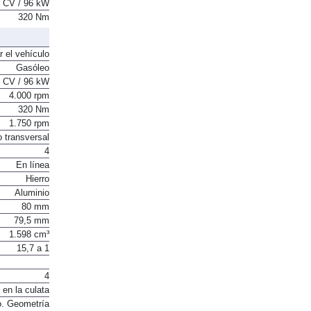
 CV / 96 kW
320 Nm
r el vehículo
Gasóleo
 CV / 96 kW
4.000 rpm
320 Nm
1.750 rpm
o transversal
4
En línea
Hierro
Aluminio
80 mm
79,5 mm
1.598 cm³
15,7 a 1
4
 en la culata
o. Geometría