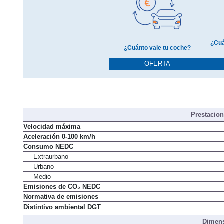
¿Cuá
¿Cuánto vale tu coche?
OFERTA
Prestacio
Velocidad máxima
Aceleración 0-100 km/h
Consumo NEDC
Extraurbano
Urbano
Medio
Emisiones de CO₂ NEDC
Normativa de emisiones
Distintivo ambiental DGT
Dimens