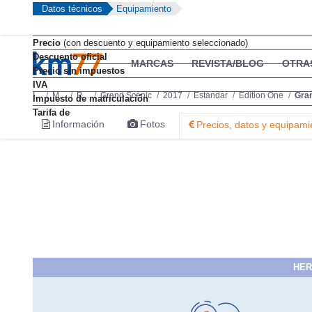
Datos técnicos
Equipamiento
Precio
(con descuento y equipamiento seleccionado)
Descuento oficial
MARCAS
REVISTA/BLOG
OTRA
Precio sin impuestos
IVA
I...
M...
R...
Grand Scénic
2017
Estándar
Edition One
Gran
Impuesto de matriculación
Tarifa de
Información
Fotos
Precios, datos y equipami
HER