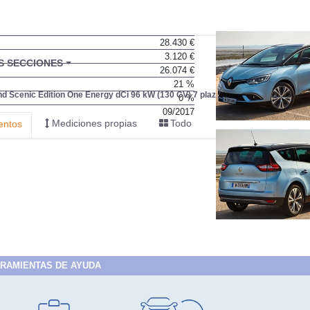
28.430 €
3.120 €
BU
S SECCIONES
26.074 €
infor
21 %
d Scenic Edition One Energy dCi 96 kW (130 CV) 7 plazas
0 %
09/2017
Mediciones propias
Todo
entos
RAMIENTAS DE AYUDA