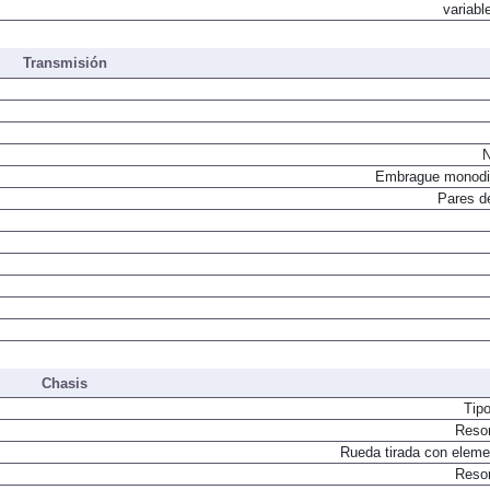
variabl
Transmisión
N
Embrague monodi
Pares d
Chasis
Tip
Resor
Rueda tirada con elemen
Resor