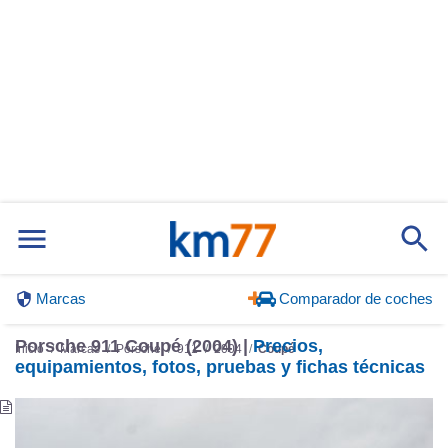
Marcas
Comparador de coches
Porsche 911 Coupé (2004) |
Precios,
Inicio
Marcas
Porsche
911
2004
Coupé
equipamientos, fotos, pruebas y fichas técnicas