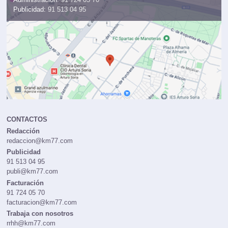
Publicidad:
91 513 04 95
CONTACTOS
Redacción
redaccion@km77.com
Publicidad
91 513 04 95
publi@km77.com
Facturación
91 724 05 70
facturacion@km77.com
Trabaja con nosotros
rrhh@km77.com