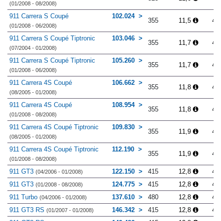
(01/2008 - 08/2008)
911 Carrera S Coupé
102.024
355
11,5
4.
(01/2008 - 06/2008)
911 Carrera S Coupé Tiptronic
103.046
355
11,7
4.
(07/2004 - 01/2008)
911 Carrera S Coupé Tiptronic
105.260
355
11,7
4.
(01/2008 - 06/2008)
911 Carrera 4S Coupé
106.662
355
11,8
4.
(08/2005 - 01/2008)
911 Carrera 4S Coupé
108.954
355
11,8
4.
(01/2008 - 08/2008)
911 Carrera 4S Coupé Tiptronic
109.830
355
11,9
4.
(08/2005 - 01/2008)
911 Carrera 4S Coupé Tiptronic
112.190
355
11,9
4.
(01/2008 - 08/2008)
911 GT3
122.150
415
12,8
4.
(04/2006 - 01/2008)
911 GT3
124.775
415
12,8
4.
(01/2008 - 08/2008)
911 Turbo
137.610
480
12,8
4.
(04/2006 - 01/2008)
911 GT3 RS
146.342
415
12,8
4.
(01/2007 - 01/2008)