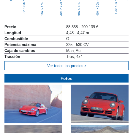
10k > 20k
20k > 30k
30k > 40k
40k > 50k
+ de 50k
0 > 10k€
Precio
88.358 - 209.139 €
Longitud
4,43 - 4,47 m
Combustible
G
Potencia máxima
325 - 530 CV
Caja de cambios
Man, Aut
Tracción
Tras, 4x4
Ver todos los precios
Fotos