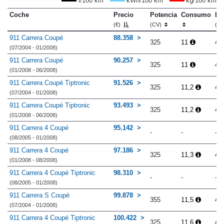
l/100 km
kWh/100 km
kg/100 km
Coche
Precio
Potencia
Consumo
Lo
(€)
(CV)
(m
911 Carrera Coupé
88.358
325
11
4.
(07/2004 - 01/2008)
911 Carrera Coupé
90.257
325
11
4.
(01/2008 - 06/2008)
911 Carrera Coupé Tiptronic
91.526
325
11,2
4.
(07/2004 - 01/2008)
911 Carrera Coupé Tiptronic
93.493
325
11,2
4.
(01/2008 - 06/2008)
911 Carrera 4 Coupé
95.142
-
-
-
(08/2005 - 01/2008)
911 Carrera 4 Coupé
97.186
325
11,3
4.
(01/2008 - 08/2008)
911 Carrera 4 Coupé Tiptronic
98.310
-
-
-
(08/2005 - 01/2008)
911 Carrera S Coupé
99.878
355
11,5
4.
(07/2004 - 01/2008)
911 Carrera 4 Coupé Tiptronic
100.422
325
11,6
4.