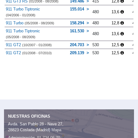
911 GT3 RS
149.486
415
12,8
4.
(01/2008 - 08/2008)
911 Turbo Tiptronic
155.014
480
13,6
4.
(04/2006 - 01/2008)
911 Turbo
158.294
480
12,8
4.
(05/2008 - 08/2009)
911 Turbo Tiptronic
161.530
480
13,6
4.
(05/2008 - 08/2009)
911 GT2
204.703
530
12,5
4.
(10/2007 - 01/2008)
911 GT2
209.139
530
12,5
4.
(01/2008 - 07/2010)
NUESTRAS OFICINAS
Avda. San Pablo 28 - Nave 27,
28823 Coslada (Madrid)
Mapa
Administración:
91 724 05 70