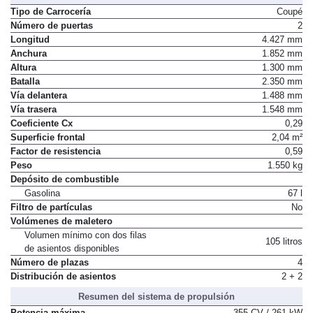
Tipo de Carrocería
Coupé
Número de puertas
2
Longitud
4.427 mm
Anchura
1.852 mm
Altura
1.300 mm
Batalla
2.350 mm
Vía delantera
1.488 mm
Vía trasera
1.548 mm
Coeficiente Cx
0,29
Superficie frontal
2,04 m²
Factor de resistencia
0,59
Peso
1.550 kg
Depósito de combustible
Gasolina
67 l
Filtro de partículas
No
Volúmenes de maletero
Volumen mínimo con dos filas
105 litros
de asientos disponibles
Número de plazas
4
Distribución de asientos
2 + 2
Resumen del sistema de propulsión
Potencia máxima
355 CV / 261 kW