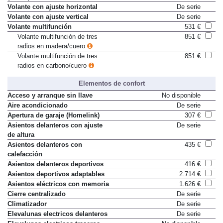
Volante con ajuste horizontal
De serie
Volante con ajuste vertical
De serie
Volante multifunción
531 €
Volante multifunción de tres
851 €
radios en madera/cuero
Volante multifunción de tres
851 €
radios en carbono/cuero
Elementos de confort
Acceso y arranque sin llave
No disponible
Aire acondicionado
De serie
Apertura de garaje (Homelink)
307 €
Asientos delanteros con ajuste
De serie
de altura
Asientos delanteros con
435 €
calefacción
Asientos delanteros deportivos
416 €
Asientos deportivos adaptables
2.714 €
Asientos eléctricos con memoria
1.626 €
Cierre centralizado
De serie
Climatizador
De serie
Elevalunas electricos delanteros
De serie