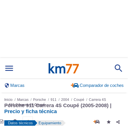
Marcas
Comparador de coches
Inicio
Marcas
Porsche
911
2004
Coupé
Carrera 4S
Porsche 911 Carrera 4S Coupé (2005-2008) |
911 Carrera 4S Coupé
Precio y ficha técnica
Datos técnicos
Equipamiento