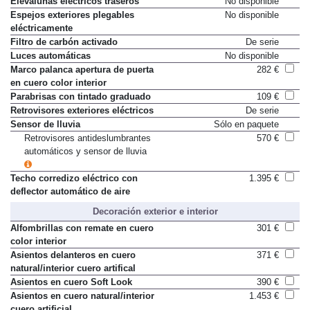
Elevalunas electricos traseros
No disponible
Espejos exteriores plegables
No disponible
eléctricamente
Filtro de carbón activado
De serie
Luces automáticas
No disponible
Marco palanca apertura de puerta
282 €
en cuero color interior
Parabrisas con tintado graduado
109 €
Retrovisores exteriores eléctricos
De serie
Sensor de lluvia
Sólo en paquete
Retrovisores antideslumbrantes
570 €
automáticos y sensor de lluvia
Techo corredizo eléctrico con
1.395 €
deflector automático de aire
Decoración exterior e interior
Alfombrillas con remate en cuero
301 €
color interior
Asientos delanteros en cuero
371 €
natural/interior cuero artifical
Asientos en cuero Soft Look
390 €
Asientos en cuero natural/interior
1.453 €
cuero artificial