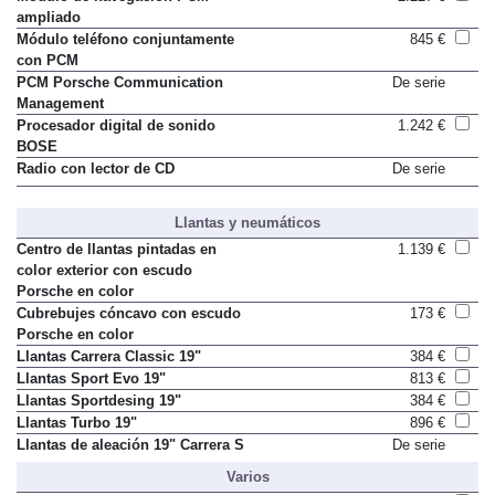
ampliado
Módulo teléfono conjuntamente
845 €
con PCM
PCM Porsche Communication
De serie
Management
Procesador digital de sonido
1.242 €
BOSE
Radio con lector de CD
De serie
Llantas y neumáticos
Centro de llantas pintadas en
1.139 €
color exterior con escudo
Porsche en color
Cubrebujes cóncavo con escudo
173 €
Porsche en color
Llantas Carrera Classic 19"
384 €
Llantas Sport Evo 19"
813 €
Llantas Sportdesing 19"
384 €
Llantas Turbo 19"
896 €
Llantas de aleación 19" Carrera S
De serie
Varios