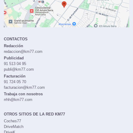
CONTACTOS
Redacción
redaccion@km77.com
Publicidad
91 513 04 95
publi@km77.com
Facturación
91 724 05 70
facturacion@km77.com
Trabaja con nosotros
rrhh@km77.com
OTROS SITIOS DE LA RED KM77
Coches77
DriveMatch
DriveK