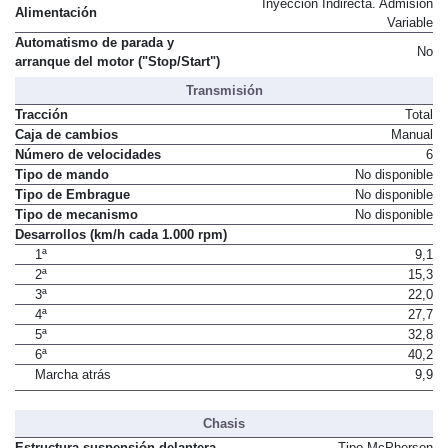
Inyección Indirecta. Admisión
Alimentación
Variable
Automatismo de parada y
No
arranque del motor ("Stop/Start")
Transmisión
Tracción
Total
Caja de cambios
Manual
Número de velocidades
6
Tipo de mando
No disponible
Tipo de Embrague
No disponible
Tipo de mecanismo
No disponible
Desarrollos (km/h cada 1.000 rpm)
1ª
9,1
2ª
15,3
3ª
22,0
4ª
27,7
5ª
32,8
6ª
40,2
Marcha atrás
9,9
Chasis
Estructura suspensión delantera
Tipo McPherson