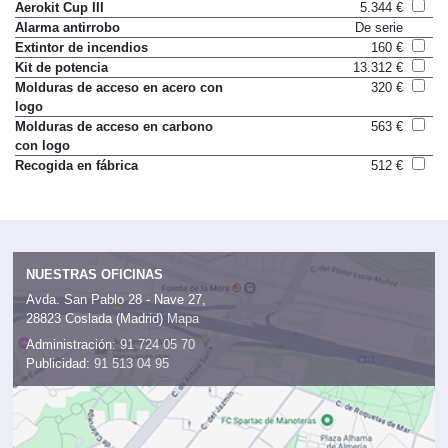
Aerokit Cup III
5.344 €
Alarma antirrobo
De serie
Extintor de incendios
160 €
Kit de potencia
13.312 €
Molduras de acceso en acero con
320 €
logo
Molduras de acceso en carbono
563 €
con logo
Recogida en fábrica
512 €
NUESTRAS OFICINAS
Avda. San Pablo 28 - Nave 27,
28823 Coslada (Madrid)
Mapa
Administración:
91 724 05 70
Publicidad:
91 513 04 95