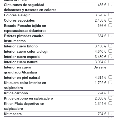
Cinturones de seguridad
435 €
delanteros y traseros en colores
Colores a elegir
3.520 €
Colores especiales
2.458 €
Escudo Porsche tejido en
166 €
reposacabezas delanteros
Esferas pintadas cuadro
634 €
instrumentos
Interior cuero bitono
3.430 €
Interior cuero color a elegir
4.640 €
Interior cuero especial
3.430 €
Interior cuero natural
3.034 €
Interior en cuero
De serie
granulado/Alcantara
Interior en piel natural
4.314 €
Kit cuero color interior en
1.792 €
salpicadero
Kit de carbono
794 €
Kit de carbono en salpicadero
2.368 €
Kit en Plata deportivo en
1.344 €
salpicadero
Kit madera
794 €