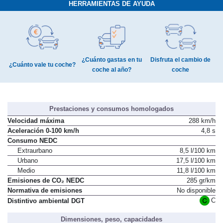
HERRAMIENTAS DE AYUDA
¿Cuánto gastas en tu
Disfruta el cambio de
¿Cuánto vale tu coche?
coche al año?
coche
Prestaciones y consumos homologados
Velocidad máxima
288 km/h
Aceleración 0-100 km/h
4,8 s
Consumo NEDC
Extraurbano
8,5 l/100 km
Urbano
17,5 l/100 km
Medio
11,8 l/100 km
Emisiones de CO₂ NEDC
285 gr/km
Normativa de emisiones
No disponible
C
Distintivo ambiental DGT
Dimensiones, peso, capacidades