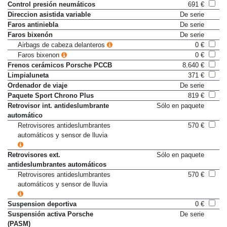
Control presión neumáticos
691 €
Direccion asistida variable
De serie
Faros antiniebla
De serie
Faros bixenón
De serie
Airbags de cabeza delanteros
0 €
Faros bixenon
0 €
Frenos cerámicos Porsche PCCB
8.640 €
Limpialuneta
371 €
Ordenador de viaje
De serie
Paquete Sport Chrono Plus
819 €
Retrovisor int. antideslumbrante
Sólo en paquete
automático
Retrovisores antideslumbrantes
570 €
automáticos y sensor de lluvia
Retrovisores ext.
Sólo en paquete
antideslumbrantes automáticos
Retrovisores antideslumbrantes
570 €
automáticos y sensor de lluvia
Suspension deportiva
0 €
Suspensión activa Porsche
De serie
(PASM)