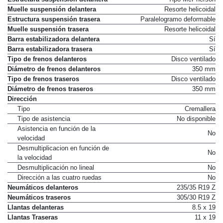
Estructura suspensión delantera
Tipo McPherson
Muelle suspensión delantera
Resorte helicoidal
Estructura suspensión trasera
Paralelogramo deformable
Muelle suspensión trasera
Resorte helicoidal
Barra estabilizadora delantera
Sí
Barra estabilizadora trasera
Sí
Tipo de frenos delanteros
Disco ventilado
Diámetro de frenos delanteros
350 mm
Tipo de frenos traseros
Disco ventilado
Diámetro de frenos traseros
350 mm
Dirección
Tipo
Cremallera
Tipo de asistencia
No disponible
Asistencia en función de la
No
velocidad
Desmultiplicacion en función de
No
la velocidad
Desmultiplicación no lineal
No
Dirección a las cuatro ruedas
No
Neumáticos delanteros
235/35 R19 Z
Neumáticos traseros
305/30 R19 Z
Llantas delanteras
8.5 x 19