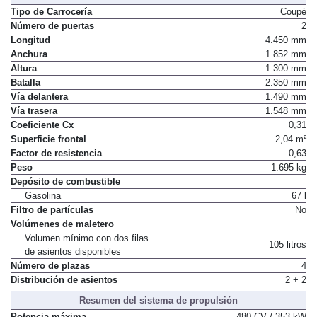
Dimensiones, peso, capacidades
Tipo de Carrocería
Coupé
Número de puertas
2
Longitud
4.450 mm
Anchura
1.852 mm
Altura
1.300 mm
Batalla
2.350 mm
Vía delantera
1.490 mm
Vía trasera
1.548 mm
Coeficiente Cx
0,31
Superficie frontal
2,04 m²
Factor de resistencia
0,63
Peso
1.695 kg
Depósito de combustible
Gasolina
67 l
Filtro de partículas
No
Volúmenes de maletero
Volumen mínimo con dos filas
105 litros
de asientos disponibles
Número de plazas
4
Distribución de asientos
2 + 2
Resumen del sistema de propulsión