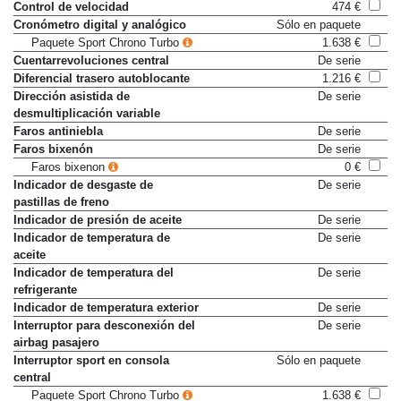
Control de tracción (ASR)
De serie
Control de velocidad
474 €
Cronómetro digital y analógico
Sólo en paquete
Paquete Sport Chrono Turbo
1.638 €
Cuentarrevoluciones central
De serie
Diferencial trasero autoblocante
1.216 €
Dirección asistida de
De serie
desmultiplicación variable
Faros antiniebla
De serie
Faros bixenón
De serie
Faros bixenon
0 €
Indicador de desgaste de
De serie
pastillas de freno
Indicador de presión de aceite
De serie
Indicador de temperatura de
De serie
aceite
Indicador de temperatura del
De serie
refrigerante
Indicador de temperatura exterior
De serie
Interruptor para desconexión del
De serie
airbag pasajero
Interruptor sport en consola
Sólo en paquete
central