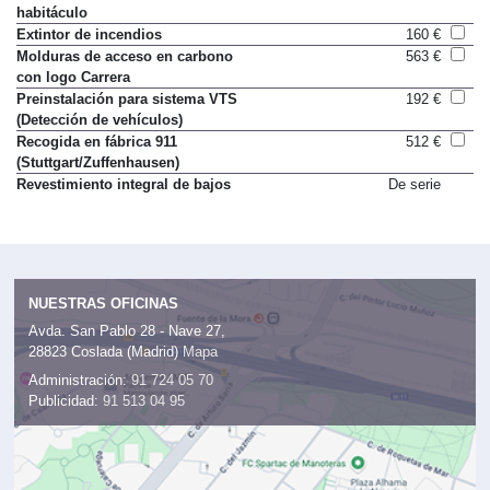
Alarma con control del
De serie
habitáculo
Extintor de incendios
160 €
Molduras de acceso en carbono
563 €
con logo Carrera
Preinstalación para sistema VTS
192 €
(Detección de vehículos)
Recogida en fábrica 911
512 €
(Stuttgart/Zuffenhausen)
Revestimiento integral de bajos
De serie
NUESTRAS OFICINAS
Avda. San Pablo 28 - Nave 27,
28823 Coslada (Madrid)
Mapa
Administración:
91 724 05 70
Publicidad:
91 513 04 95