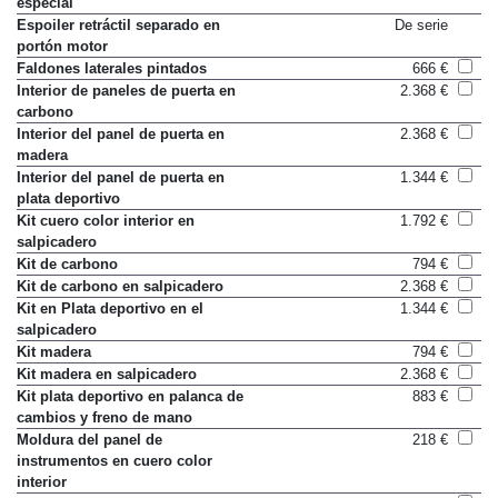
especial
Espoiler retráctil separado en
De serie
portón motor
Faldones laterales pintados
666 €
Interior de paneles de puerta en
2.368 €
carbono
Interior del panel de puerta en
2.368 €
madera
Interior del panel de puerta en
1.344 €
plata deportivo
Kit cuero color interior en
1.792 €
salpicadero
Kit de carbono
794 €
Kit de carbono en salpicadero
2.368 €
Kit en Plata deportivo en el
1.344 €
salpicadero
Kit madera
794 €
Kit madera en salpicadero
2.368 €
Kit plata deportivo en palanca de
883 €
cambios y freno de mano
Moldura del panel de
218 €
instrumentos en cuero color