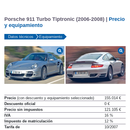
Llantas Traseras
11 x 19
Porsche 911 Turbo Tiptronic (2006-2008) |
Precio
y equipamiento
Datos técnicos
Equipamiento
Precio
(con descuento y equipamiento seleccionado)
155.014 €
Descuento oficial
0 €
Precio sin impuestos
121.105 €
IVA
16 %
Impuesto de matriculación
12 %