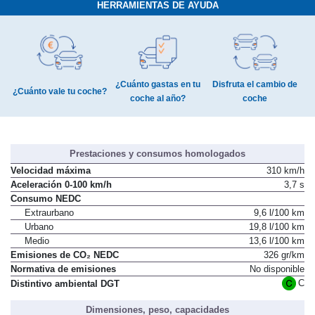
HERRAMIENTAS DE AYUDA
¿Cuánto gastas en tu
Disfruta el cambio de
¿Cuánto vale tu coche?
coche al año?
coche
Prestaciones y consumos homologados
Velocidad máxima
310 km/h
Aceleración 0-100 km/h
3,7 s
Consumo NEDC
Extraurbano
9,6 l/100 km
Urbano
19,8 l/100 km
Medio
13,6 l/100 km
Emisiones de CO₂ NEDC
326 gr/km
Normativa de emisiones
No disponible
C
Distintivo ambiental DGT