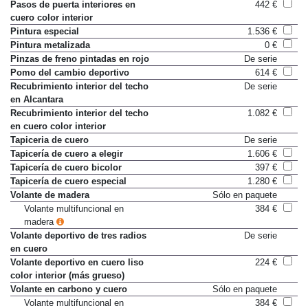
exterior
Pasos de puerta interiores en
442 €
cuero color interior
Pintura especial
1.536 €
Pintura metalizada
0 €
Pinzas de freno pintadas en rojo
De serie
Pomo del cambio deportivo
614 €
Recubrimiento interior del techo
De serie
en Alcantara
Recubrimiento interior del techo
1.082 €
en cuero color interior
Tapiceria de cuero
De serie
Tapicería de cuero a elegir
1.606 €
Tapicería de cuero bicolor
397 €
Tapicería de cuero especial
1.280 €
Volante de madera
Sólo en paquete
Volante multifuncional en
384 €
madera
Volante deportivo de tres radios
De serie
en cuero
Volante deportivo en cuero liso
224 €
color interior (más grueso)
Volante en carbono y cuero
Sólo en paquete