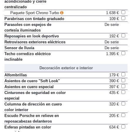
luces/limpiaparabrisas/aire
acondicionado y cierre
centralizado
Paquete Sport Chrono Turbo
1.638 €
Parabrisas con tintado graduado
109 €
Parasoles con espejos de
De serie
cortesía iluminados
Reposapies en look deportivo
192 €
Retrovisores exteriores eléctricos
De serie
Sensor de lluvia
De serie
Techo corredizo eléctrico
1.395 €
inclinable
Decoración exterior e interior
Alfombrillas
179 €
Asientos de cuero "Soft Look"
390 €
Asientos en cuero especial
397 €
Cinturones de seguridad en color
435 €
especial
Columna de dirección en cuero
320 €
color interior
Escudo Porsche en relieve en
205 €
reposacabezas delanteros
Esferas pintadas en color
634 €