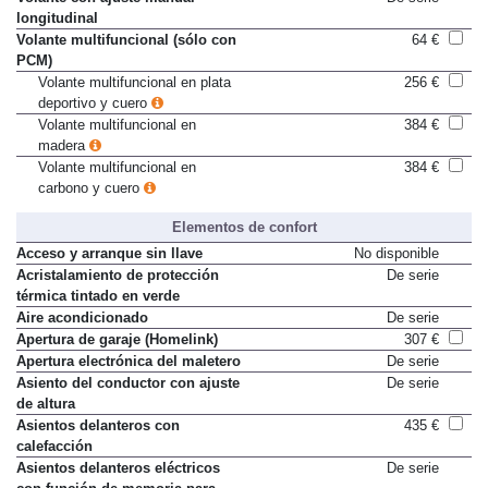
Volante con ajuste manual
De serie
longitudinal
Volante multifuncional (sólo con
64 €
PCM)
Volante multifuncional en plata
256 €
deportivo y cuero
Volante multifuncional en
384 €
madera
Volante multifuncional en
384 €
carbono y cuero
Elementos de confort
Acceso y arranque sin llave
No disponible
Acristalamiento de protección
De serie
térmica tintado en verde
Aire acondicionado
De serie
Apertura de garaje (Homelink)
307 €
Apertura electrónica del maletero
De serie
Asiento del conductor con ajuste
De serie
de altura
Asientos delanteros con
435 €
calefacción
Asientos delanteros eléctricos
De serie