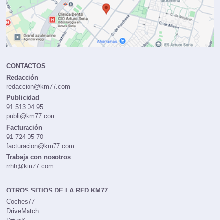
CONTACTOS
Redacción
redaccion@km77.com
Publicidad
91 513 04 95
publi@km77.com
Facturación
91 724 05 70
facturacion@km77.com
Trabaja con nosotros
rrhh@km77.com
OTROS SITIOS DE LA RED KM77
Coches77
DriveMatch