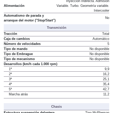
Inyección Indirecta. Admisión
Alimentación
Variable. Turbo. Geometría variable.
Intercooler
Automatismo de parada y
No
arranque del motor ("Stop/Start")
Transmisión
Tracción
Total
Caja de cambios
Automático
Número de velocidades
5
Tipo de mando
No disponible
Tipo de Embrague
No disponible
Tipo de mecanismo
No disponible
Desarrollos (km/h cada 1.000 rpm)
1ª
9,9
2ª
16,2
3ª
25,1
4ª
35,4
5ª
42,7
Marcha atrás
11,2
Chasis