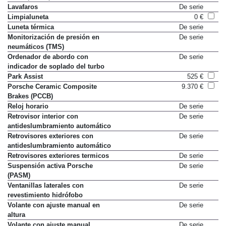
Paquete Sport Chrono Turbo
1.638 €
Lavafaros
De serie
Limpialuneta
0 €
Luneta térmica
De serie
Monitorización de presión en
De serie
neumáticos (TMS)
Ordenador de abordo con
De serie
indicador de soplado del turbo
Park Assist
525 €
Porsche Ceramic Composite
9.370 €
Brakes (PCCB)
Reloj horario
De serie
Retrovisor interior con
De serie
antideslumbramiento automático
Retrovisores exteriores con
De serie
antideslumbramiento automático
Retrovisores exteriores termicos
De serie
Suspensión activa Porsche
De serie
(PASM)
Ventanillas laterales con
De serie
revestimiento hidrófobo
Volante con ajuste manual en
De serie
altura