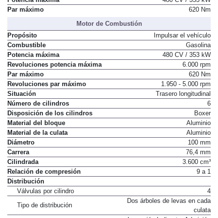
Potencia máxima
480 CV / 353 kW
Par máximo
620 Nm
Motor de Combustión
Propósito
Impulsar el vehículo
Combustible
Gasolina
Potencia máxima
480 CV / 353 kW
Revoluciones potencia máxima
6.000 rpm
Par máximo
620 Nm
Revoluciones par máximo
1.950 - 5.000 rpm
Situación
Trasero longitudinal
Número de cilindros
6
Disposición de los cilindros
Boxer
Material del bloque
Aluminio
Material de la culata
Aluminio
Diámetro
100 mm
Carrera
76,4 mm
Cilindrada
3.600 cm³
Relación de compresión
9 a 1
Distribución
Válvulas por cilindro
4
Dos árboles de levas en cada
Tipo de distribución
culata