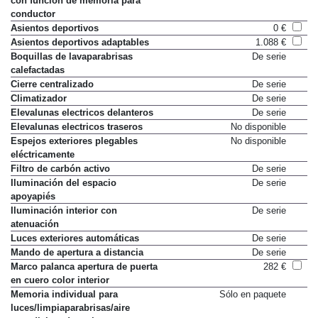
con función de memoria para
conductor
Asientos deportivos
0 €
Asientos deportivos adaptables
1.088 €
Boquillas de lavaparabrisas
De serie
calefactadas
Cierre centralizado
De serie
Climatizador
De serie
Elevalunas electricos delanteros
De serie
Elevalunas electricos traseros
No disponible
Espejos exteriores plegables
No disponible
eléctricamente
Filtro de carbón activo
De serie
Iluminación del espacio
De serie
apoyapiés
Iluminación interior con
De serie
atenuación
Luces exteriores automáticas
De serie
Mando de apertura a distancia
De serie
Marco palanca apertura de puerta
282 €
en cuero color interior
Memoria individual para
Sólo en paquete