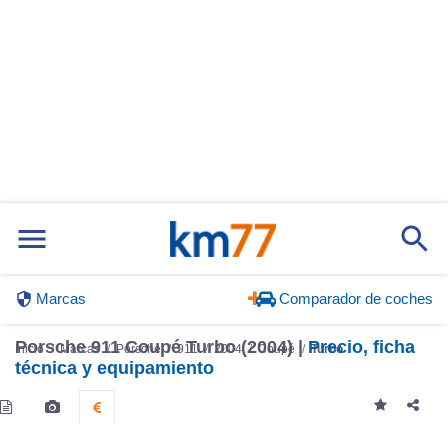
Marcas
Comparador de coches
Porsche 911 Coupé Turbo (2004) |
Precio, ficha
Inicio
Marcas
Porsche
911
2004
Coupé
Turbo
técnica y equipamiento