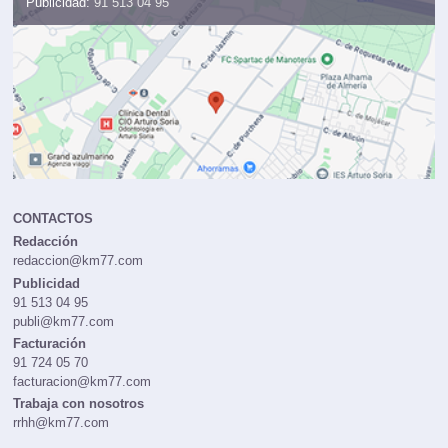
Publicidad:
91 513 04 95
CONTACTOS
Redacción
redaccion@km77.com
Publicidad
91 513 04 95
publi@km77.com
Facturación
91 724 05 70
facturacion@km77.com
Trabaja con nosotros
rrhh@km77.com