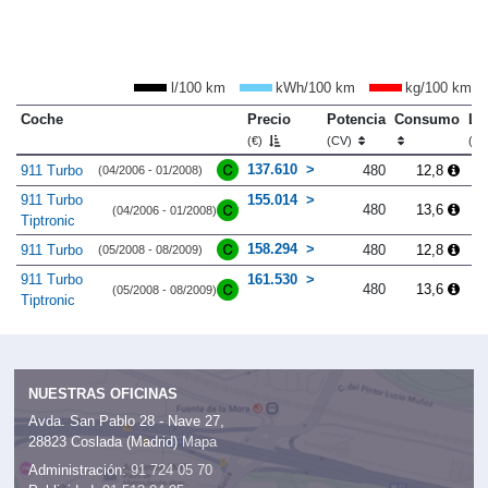
l/100 km
kWh/100 km
kg/100 km
Coche
Precio
Potencia
Consumo
Lo
(€)
(CV)
(m
137.610
911 Turbo
480
12,8
(04/2006 - 01/2008)
911 Turbo
155.014
480
13,6
(04/2006 - 01/2008)
Tiptronic
158.294
911 Turbo
480
12,8
(05/2008 - 08/2009)
911 Turbo
161.530
480
13,6
(05/2008 - 08/2009)
Tiptronic
NUESTRAS OFICINAS
Avda. San Pablo 28 - Nave 27,
28823 Coslada (Madrid)
Mapa
Administración:
91 724 05 70