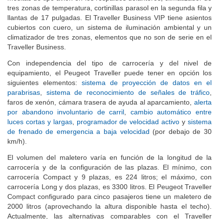
mesitas de tipo avión en los respaldos delanteros, climatizador de
tres zonas de temperatura, cortinillas parasol en la segunda fila y
llantas de 17 pulgadas. El Traveller Business VIP tiene asientos
cubiertos con cuero, un sistema de iluminación ambiental y un
climatizador de tres zonas, elementos que no son de serie en el
Traveller Business.
Con independencia del tipo de carrocería y del nivel de
equipamiento, el Peugeot Traveller puede tener en opción los
siguientes elementos:
sistema de proyección de datos en el
parabrisas
,
sistema de reconocimiento de señales de tráfico
,
faros de xenón, cámara trasera de ayuda al aparcamiento,
alerta
por abandono involuntario de carril
,
cambio automático entre
luces cortas y largas
,
programador de velocidad activo
y
sistema
de frenado de emergencia a baja velocidad
(por debajo de 30
km/h).
El volumen del maletero varía en función de la longitud de la
carrocería y de la configuración de las plazas. El mínimo, con
carrocería Compact y 9 plazas, es 224 litros; el máximo, con
carrocería Long y dos plazas, es 3300 litros. El Peugeot Traveller
Compact configurado para cinco pasajeros tiene un maletero de
2000 litros (aprovechando la altura disponible hasta el techo).