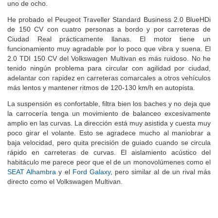
oferta el cambio automático de seis relaciones para sustituirlo por
uno de ocho.
He probado el Peugeot Traveller Standard Business 2.0 BlueHDi
de 150 CV con cuatro personas a bordo y por carreteras de
Ciudad Real prácticamente llanas. El motor tiene un
funcionamiento muy agradable por lo poco que vibra y suena. El
2.0 TDI 150 CV del Volkswagen Multivan es más ruidoso. No he
tenido ningún problema para circular con agilidad por ciudad,
adelantar con rapidez en carreteras comarcales a otros vehículos
más lentos y mantener ritmos de 120-130 km/h en autopista.
La suspensión es confortable, filtra bien los baches y no deja que
la carrocería tenga un movimiento de balanceo excesivamente
amplio en las curvas. La dirección está muy asistida y cuesta muy
poco girar el volante. Esto se agradece mucho al maniobrar a
baja velocidad, pero quita precisión de guiado cuando se circula
rápido en carreteras de curvas. El aislamiento acústico del
habitáculo me parece peor que el de un monovolúmenes como el
SEAT Alhambra
y el
Ford Galaxy
, pero similar al de un rival más
directo como el Volkswagen Multivan.