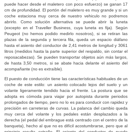
la tercera fila lo más hacia delante posible (operación que se
puede hacer desde el maletero con poco esfuerzo) se ganan 17
cm de profundidad. El portón del maletero es muy grande y si un
coche estaciona muy cerca de nuestro vehiculo no podremos
abrirlo. Como solución alternativa se puede abrir la luneta
(excepto en el Traveller Business, cuya luneta es fija). Según
Peugeot (no hemos podido medirlo nosotros), si se retiran las
plazas de la segunda y tercera fila, queda un espacio diáfano
hasta el asiento del conductor de 2,41 metros de longitud y 3061
litros (medidos hasta la parte superior del respaldo, sin contar el
reposacabezas). Se pueden transportar objetos aún más largos,
de hasta 3,50 metros, si se abate hacia delante el asiento del
acompañante (no es extraíble).
El puesto de conducción tiene las características habituales de un
coche de este estilo: un asiento colocado lejos del suelo y un
volante ligeramente tendido hacia el frente. La postura que se
adopta es cómoda para viajar por autopista durante periodos
prolongados de tiempo, pero no lo es para conducir con rapidez y
precisión en carreteras de curvas. La palanca del cambio queda
muy cerca del volante y los pedales están desplazados a la
derecha (el pedal del embrague está centrado con el centro de la
banqueta), hecho al que no es difícil acostumbrarse, pero que al