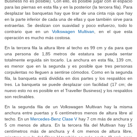
Business no es posible). Con ello, es posible jugar con el espacio
para las piernas en esta fila y en la posterior (la tercera fila). Para
desplazar las banquetas hay que tirar de una cinta roja que hay
en la parte inferior de cada una de ellas y que también sirve para
extraerlas. Se deslizan con suavidad y poco esfuerzo, todo lo
contrario que en un
Volkswagen Multivan
, en el que esta
operación es mucho más costosa.
En la tercera fila la altura libre al techo es 99 cm y da para que
una persona de 1,85 metros de estatura se pueda sentar
totalmente erguida sin tocarlo. La anchura en esta fila, 139 cm,
es menor que en la segunda y es posible que tres personas
corpulentas no lleguen a sentirse cómodos. Como en la segunda
fila, la banqueta está dividida en dos partes y los respaldos en
tres. La banqueta se puede desplazar con facilidad (17 cm; de
nuevo esto no es posible en el Traveller Business) y los respaldos
son reclinables.
En la segunda fila de un Volkswagen Multivan hay la misma
anchura entre puertas y 6 centímetros menos de altura libre al
techo. En un
Mercedes-Benz Clase V
hay 7 cm más de anchura y
5 cm menos de altura. En la tercera fila del Multivan hay 15
centímetros más de anchura y 4 cm menos de altura libre,