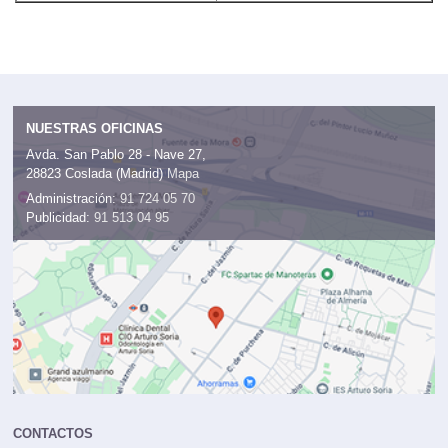
Tinkerman.
NUESTRAS OFICINAS
Avda. San Pablo 28 - Nave 27,
28823 Coslada (Madrid)
Mapa
Administración:
91 724 05 70
Publicidad:
91 513 04 95