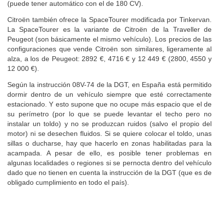
mientras que Peugeot solo monta cambio manual con este motor
(puede tener automático con el de 180 CV).
Citroën también ofrece la SpaceTourer modificada por Tinkervan.
La SpaceTourer es la variante de Citroën de la Traveller de
Peugeot (son básicamente el mismo vehículo). Los precios de las
configuraciones que vende Citroën son similares, ligeramente al
alza, a los de Peugeot: 2892 €, 4716 € y 12 449 € (2800, 4550 y
12 000 €).
Según la instrucción 08V-74 de la DGT, en España está permitido
dormir dentro de un vehículo siempre que esté correctamente
estacionado. Y esto supone que no ocupe más espacio que el de
su perímetro (por lo que se puede levantar el techo pero no
instalar un toldo) y no se produzcan ruidos (salvo el propio del
motor) ni se desechen fluidos. Si se quiere colocar el toldo, unas
sillas o ducharse, hay que hacerlo en zonas habilitadas para la
acampada. A pesar de ello, es posible tener problemas en
algunas localidades o regiones si se pernocta dentro del vehículo
dado que no tienen en cuenta la instrucción de la DGT (que es de
obligado cumplimiento en todo el país).