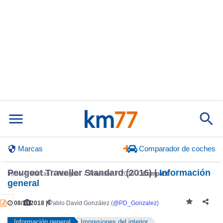
Marcas
Comparador de coches
Inicio
Marcas
Peugeot
Traveller
2016
Compact
Peugeot Traveller Standard (2016) |
Información
general
08/11/2018 |
Pablo David González (
@PD_Gonzalez
)