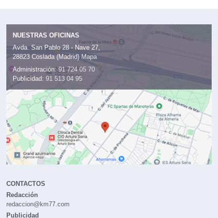
NUESTRAS OFICINAS
Avda. San Pablo 28 - Nave 27,
28823 Coslada (Madrid)
Mapa
Administración:
91 724 05 70
Publicidad:
91 513 04 95
CONTACTOS
Redacción
redaccion@km77.com
Publicidad