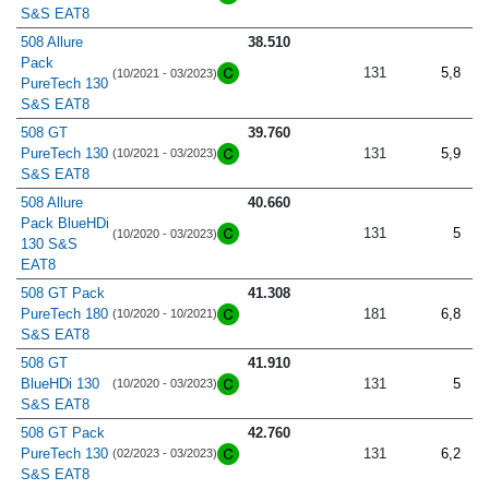
S&S EAT8
508 Allure
38.510
Pack
131
5,8
(10/2021 - 03/2023)
PureTech 130
S&S EAT8
508 GT
39.760
PureTech 130
131
5,9
(10/2021 - 03/2023)
S&S EAT8
508 Allure
40.660
Pack BlueHDi
131
5
(10/2020 - 03/2023)
130 S&S
EAT8
508 GT Pack
41.308
PureTech 180
181
6,8
(10/2020 - 10/2021)
S&S EAT8
508 GT
41.910
BlueHDi 130
131
5
(10/2020 - 03/2023)
S&S EAT8
508 GT Pack
42.760
PureTech 130
131
6,2
(02/2023 - 03/2023)
S&S EAT8