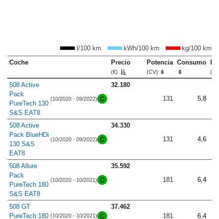
l/100 km
kWh/100 km
kg/100 km
Coche
Precio
Potencia
Consumo
Lo
(€)
(CV)
(m
508 Active
32.180
Pack
131
5,8
(10/2020 - 09/2022)
PureTech 130
S&S EAT8
508 Active
34.330
Pack BlueHDi
131
4,6
(10/2020 - 09/2022)
130 S&S
EAT8
508 Allure
35.592
Pack
181
6,4
(10/2020 - 10/2021)
PureTech 180
S&S EAT8
508 GT
37.462
PureTech 180
181
6,4
(10/2020 - 10/2021)