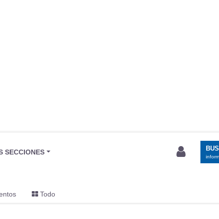
BU
S SECCIONES
infor
entos
Todo