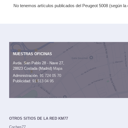
No tenemos artículos publicados del Peugeot 5008 (según la d
NUESTRAS OFICINAS
Avda. San Pablo 28 - Nave 27,
28823 Coslada (Madrid)
Mapa
Administración:
91 724 05 70
Publicidad:
91 513 04 95
OTROS SITIOS DE LA RED KM77
Coches77