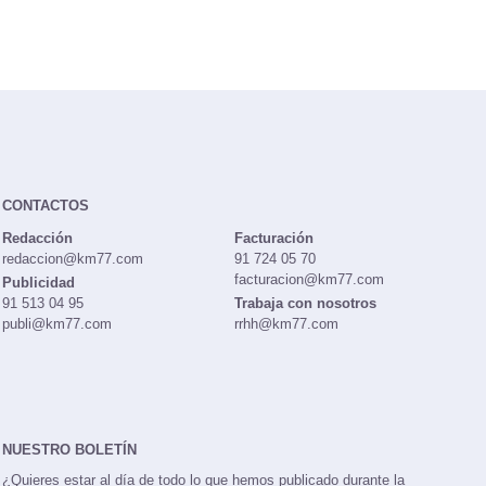
CONTACTOS
Redacción
Facturación
redaccion@km77.com
91 724 05 70
facturacion@km77.com
Publicidad
91 513 04 95
Trabaja con nosotros
publi@km77.com
rrhh@km77.com
NUESTRO BOLETÍN
¿Quieres estar al día de todo lo que hemos publicado durante la