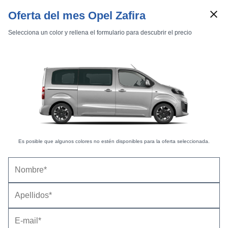
Oferta del mes Opel Zafira
Selecciona un color y rellena el formulario para descubrir el precio
Es posible que algunos colores no estén disponibles para la oferta seleccionada.
Marcas
Comparador de coches
Opel Zafira-e Life (2021) |
Información general
Inicio
Marcas
Opel
Zafira Life
2019
S
e
18/11/2020 |
Enrique Calle (
@QuiqueCalle
)
Información general
Cambios en la información