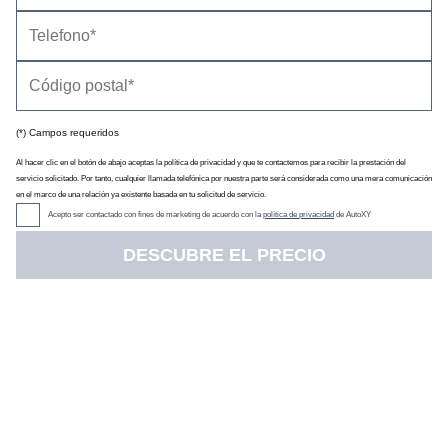
(*) Campos requeridos
Al hacer clic en el botón de abajo aceptas la política de privacidad y que te contactemos para recibir la prestación del
servicio solicitado. Por tanto, cualquier llamada telefónica por nuestra parte será considerada como una mera comunicación
en el marco de una relación ya existente basada en tu solicitud de servicio.
Acepto ser contactado con fines de marketing de acuerdo con la
política de privacidad
de AutoXY
DESCUBRE EL PRECIO
Es l
a versión eléctrica del
Opel Zafira Life
, la versión de
pasajeros derivada de un vehículo industrial (el Opel Vivaro).
Mecánicamente es similar al
Citroën ë-SpaceTourer
y al
Peugeot
e-Traveller
.
Está disponible con t
res longitudes de carrocería
(S, 4,61
metros; M, 4,96 m; L, 5,31 m) y puede tener configuraciones de
cinco, seis, siete, ocho o nueve pasajeros. La versión con la
carrocería corta (S) tiene un precio de partida de 53 309 euros, la
de carrocería intermedia (M), de 53 709 €, y la de carrocería