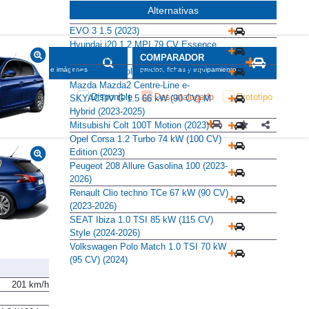
Alternativas
EVO 3 1.5 (2023)
Hyundai i20 1.2 MPI 79 CV Essence
(2024-2026)
SCADOR
COMPARADOR
maciones, fichas e imágenes
precios, fichas y equipamiento
MG MG3 Gasolina Comfort (2025)
Mazda Mazda2 Centre-Line e-
Disponible
Descatalogado
Prototipo
SKYACTIV G 1.5 66 kW (90 CV) M
Hybrid (2023-2025)
Mitsubishi Colt 100T Motion (2023)
Opel Corsa 1.2 Turbo 74 kW (100 CV)
Edition (2023)
Peugeot 208 Allure Gasolina 100 (2023-
2026)
Renault Clio techno TCe 67 kW (90 CV)
(2023-2026)
SEAT Ibiza 1.0 TSI 85 kW (115 CV)
Style (2024-2026)
Volkswagen Polo Match 1.0 TSI 70 kW
(95 CV) (2024)
201 km/h