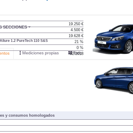
19.250 €
BU
S SECCIONES
4.500 €
infor
19.628 €
Allure 1.2 PureTech 110 S&S
21 %
0 %
Mediciones propias
Todo
entos
02/2018
nes y consumos homologados