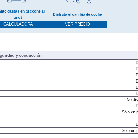
nto gastas en tu coche al
Disfruta el cambio de coche
año?
CALCULADORA
VER PRECIO
guridad y conducción
D
D
D
D
D
D
No dis
D
Sólo en 
D
Sólo en 