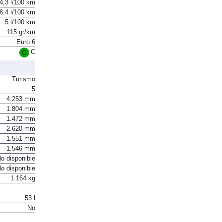
4,3 l/100 km
6,4 l/100 km
5 l/100 km
115 gr/km
Euro 6
C
Turismo
5
4.253 mm
1.804 mm
1.472 mm
2.620 mm
1.551 mm
1.546 mm
o disponible
o disponible
1.164 kg
53 l
No