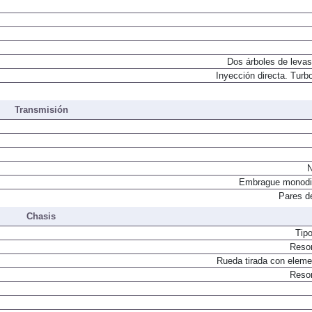
Dos árboles de levas
Inyección directa. Turbo
Transmisión
N
Embrague monodi
Pares d
Chasis
Tip
Resor
Rueda tirada con elemen
Resor