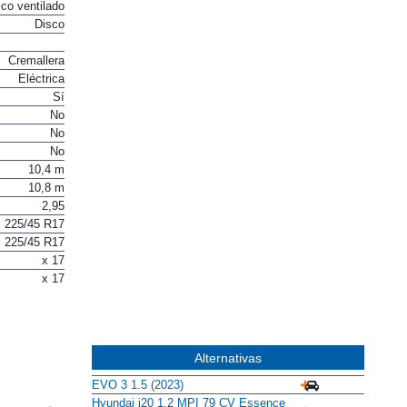
co ventilado
Disco
Cremallera
Eléctrica
Sí
No
No
No
10,4 m
10,8 m
2,95
225/45 R17
225/45 R17
x 17
x 17
Alternativas
EVO 3 1.5 (2023)
Hyundai i20 1.2 MPI 79 CV Essence