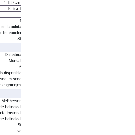
1.199 cm³
10,5 a 1
4
 en la culata
. Intercooler
Sí
Delantera
Manual
6
o disponible
sco en seco
e engranajes
o McPherson
te helicoidal
to torsional
te helicoidal
Sí
No