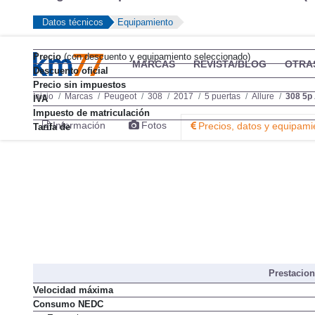
Datos técnicos
Equipamiento
Precio
(con descuento y equipamiento seleccionado)
MARCAS
REVISTA/BLOG
OTRA
Descuento oficial
Precio sin impuestos
Inicio
Marcas
Peugeot
308
2017
5 puertas
Allure
308 5p 
IVA
Impuesto de matriculación
Información
Fotos
Precios, datos y equipami
Tarifa de
Prestacio
Velocidad máxima
Consumo NEDC