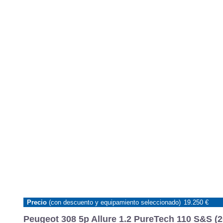
Precio
(con descuento y equipamiento seleccionado)
19.250 €
Peugeot 308 5p Allure 1.2 PureTech 110 S&S (2