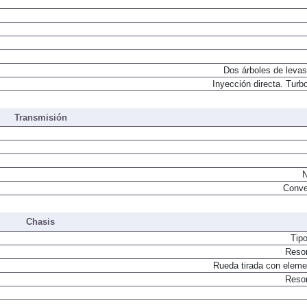
Dos árboles de levas
Inyección directa. Turbo
Transmisión
N
Conve
Chasis
Tip
Resor
Rueda tirada con elemen
Resor