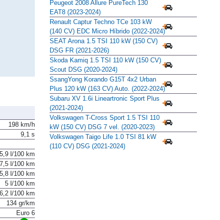
(2021-2024)
Peugeot 2008 Allure PureTech 130
EAT8 (2023-2024)
Renault Captur Techno TCe 103 kW
(140 CV) EDC Micro Híbrido (2022-2024)
SEAT Arona 1.5 TSI 110 kW (150 CV)
DSG FR (2021-2026)
Skoda Kamiq 1.5 TSI 110 kW (150 CV)
Scout DSG (2020-2024)
SsangYong Korando G15T 4x2 Urban
Plus 120 kW (163 CV) Auto. (2022-2024)
Subaru XV 1.6i Lineartronic Sport Plus
(2021-2024)
Volkswagen T-Cross Sport 1.5 TSI 110
198 km/h
kW (150 CV) DSG 7 vel. (2020-2023)
9,1 s
Volkswagen Taigo Life 1.0 TSI 81 kW
(110 CV) DSG (2021-2024)
5,9 l/100 km
7,5 l/100 km
5,8 l/100 km
5 l/100 km
6,2 l/100 km
134 gr/km