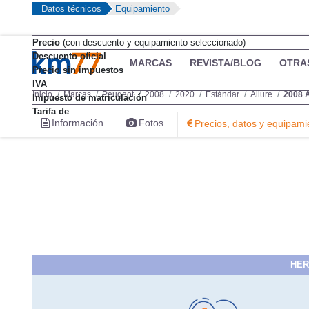
Datos técnicos
Equipamiento
Precio
(con descuento y equipamiento seleccionado)
Descuento oficial
MARCAS
REVISTA/BLOG
OTRA
Precio sin impuestos
IVA
Inicio
Marcas
Peugeot
2008
2020
Estándar
Allure
2008 
Impuesto de matriculación
Tarifa de
Información
Fotos
Precios, datos y equipami
HER