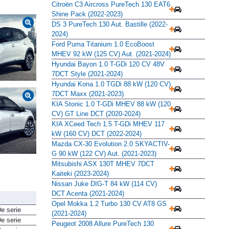
Citroën C3 Aircross PureTech 130 EAT6
Shine Pack (2022-2023)
DS 3 PureTech 130 Aut. Bastille (2022-
2024)
Ford Puma Titanium 1.0 EcoBoost
MHEV 92 kW (125 CV) Aut. (2021-2024)
Hyundai Bayon 1.0 T-GDi 120 CV 48V
7DCT Style (2021-2024)
Hyundai Kona 1.0 TGDi 88 kW (120 CV)
7DCT Maxx (2021-2023)
KIA Stonic 1.0 T-GDi MHEV 88 kW (120
CV) GT Line DCT (2020-2024)
KIA XCeed Tech 1.5 T-GDi MHEV 117
kW (160 CV) DCT (2022-2024)
Mazda CX-30 Evolution 2.0 SKYACTIV-
G 90 kW (122 CV) Aut. (2021-2023)
Mitsubishi ASX 130T MHEV 7DCT
Kaiteki (2023-2024)
Nissan Juke DIG-T 84 kW (114 CV)
DCT Acenta (2021-2024)
Opel Mokka 1.2 Turbo 130 CV AT8 GS
e serie
(2021-2024)
e serie