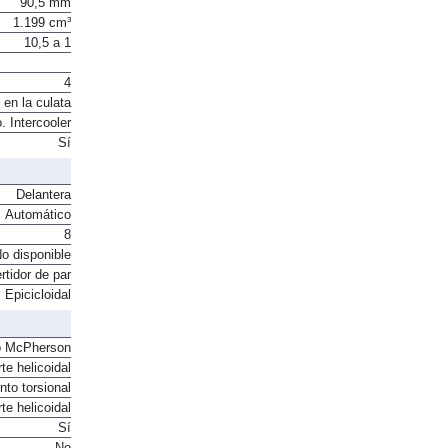
90,5 mm
1.199 cm³
10,5 a 1
4
 en la culata
. Intercooler
Sí
Delantera
Automático
8
o disponible
rtidor de par
Epicicloidal
o McPherson
te helicoidal
to torsional
te helicoidal
Sí