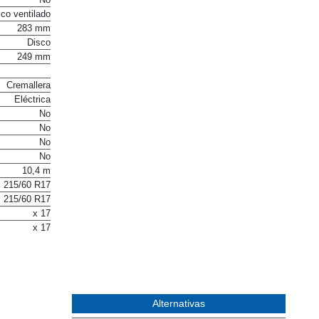
No
co ventilado
283 mm
Disco
249 mm
Cremallera
Eléctrica
No
No
No
No
10,4 m
215/60 R17
215/60 R17
x 17
x 17
Alternativas