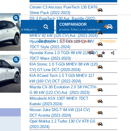
Alternativas
Citroën C3 Aircross PureTech 130 EAT6
Shine Pack (2022-2023)
DS 3 PureTech 130 Aut. Bastille (2022-
2024)
SCADOR
COMPARADOR
Ford Puma Titanium 1.0 EcoBoost
maciones, fichas e imágenes
precios, fichas y equipamiento
MHEV 92 kW (125 CV) Aut. (2021-2024)
Disponible
Descatalogado
Prototipo
Hyundai Bayon 1.0 T-GDi 120 CV 48V
7DCT Style (2021-2024)
Hyundai Kona 1.0 TGDi 88 kW (120 CV)
7DCT Maxx (2021-2023)
KIA Stonic 1.0 T-GDi MHEV 88 kW (120
CV) GT Line DCT (2020-2024)
KIA XCeed Tech 1.5 T-GDi MHEV 117
kW (160 CV) DCT (2022-2024)
Mazda CX-30 Evolution 2.0 SKYACTIV-
G 90 kW (122 CV) Aut. (2021-2023)
Mitsubishi ASX 130T MHEV 7DCT
Kaiteki (2023-2024)
Nissan Juke DIG-T 84 kW (114 CV)
DCT Acenta (2021-2024)
Opel Mokka 1.2 Turbo 130 CV AT8 GS