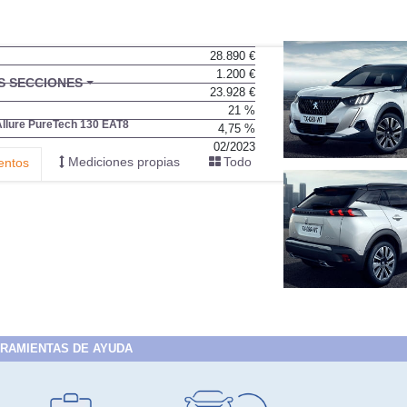
28.890 €
1.200 €
BU
S SECCIONES
23.928 €
infor
21 %
Allure PureTech 130 EAT8
4,75 %
02/2023
Mediciones propias
Todo
entos
RAMIENTAS DE AYUDA