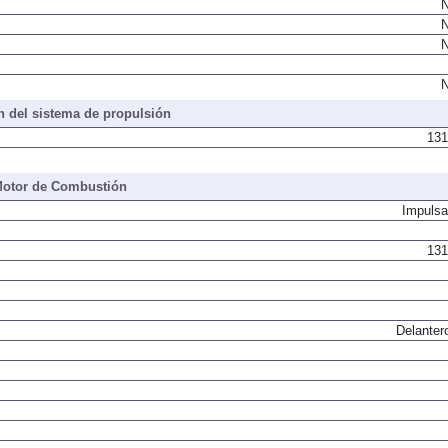
N
N
N
N
 del sistema de propulsión
131
otor de Combustión
Impulsa
131
Delanter