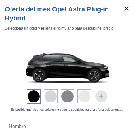
Oferta del mes Opel Astra Plug-in
Hybrid
Selecciona un color y rellena el formulario para descubrir el precio
Marcas
Comparador de coches
Opel Astra (2026) - El último alemán |
Inicio
Marcas
Opel
Astra
Es posible que algunos colores no estén disponibles para la oferta seleccionada.
Información general
05/02/2026 |
Redacción de km77.com (
@km77com
)
Información general
Cambios en la información