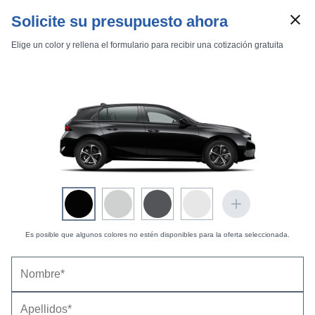
Solicite su presupuesto ahora
Elige un color y rellena el formulario para recibir una cotización gratuita
Marcas
Comparador de coches
Es posible que algunos colores no estén disponibles para la oferta seleccionada.
Opel Astra 5 puertas (2022) |
Precio, ficha
Inicio
Marcas
Opel
Astra
2022
5 puertas
técnica y equipamiento