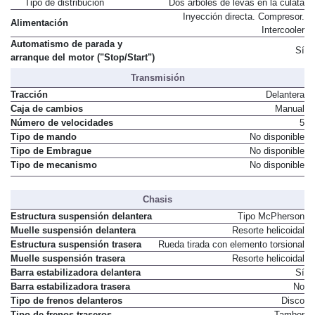
Tipo de distribución
Dos árboles de levas en la culata
Inyección directa. Compresor.
Alimentación
Intercooler
Automatismo de parada y
Sí
arranque del motor ("Stop/Start")
Transmisión
Tracción
Delantera
Caja de cambios
Manual
Número de velocidades
5
Tipo de mando
No disponible
Tipo de Embrague
No disponible
Tipo de mecanismo
No disponible
Chasis
Estructura suspensión delantera
Tipo McPherson
Muelle suspensión delantera
Resorte helicoidal
Estructura suspensión trasera
Rueda tirada con elemento torsional
Muelle suspensión trasera
Resorte helicoidal
Barra estabilizadora delantera
Sí
Barra estabilizadora trasera
No
Tipo de frenos delanteros
Disco
Tipo de frenos traseros
Tambor