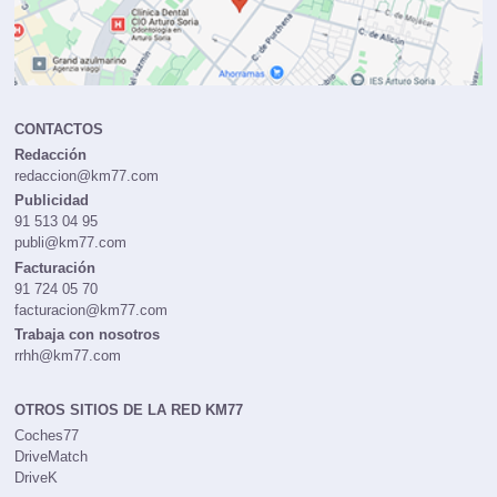
CONTACTOS
Redacción
redaccion@km77.com
Publicidad
91 513 04 95
publi@km77.com
Facturación
91 724 05 70
facturacion@km77.com
Trabaja con nosotros
rrhh@km77.com
OTROS SITIOS DE LA RED KM77
Coches77
DriveMatch
DriveK