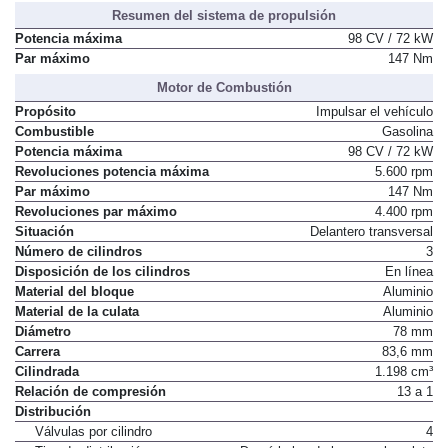
Resumen del sistema de propulsión
Potencia máxima
98 CV / 72 kW
Par máximo
147 Nm
Motor de Combustión
Propósito
Impulsar el vehículo
Combustible
Gasolina
Potencia máxima
98 CV / 72 kW
Revoluciones potencia máxima
5.600 rpm
Par máximo
147 Nm
Revoluciones par máximo
4.400 rpm
Situación
Delantero transversal
Número de cilindros
3
Disposición de los cilindros
En línea
Material del bloque
Aluminio
Material de la culata
Aluminio
Diámetro
78 mm
Carrera
83,6 mm
Cilindrada
1.198 cm³
Relación de compresión
13 a 1
Distribución
Válvulas por cilindro
4