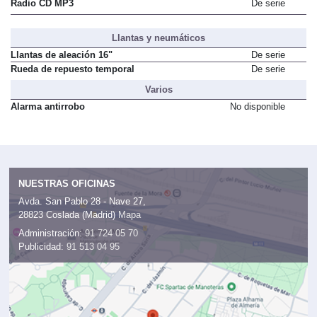
Radio CD MP3
De serie
Llantas y neumáticos
Llantas de aleación 16"
De serie
Rueda de repuesto temporal
De serie
Varios
Alarma antirrobo
No disponible
NUESTRAS OFICINAS
Avda. San Pablo 28 - Nave 27,
28823 Coslada (Madrid)
Mapa
Administración:
91 724 05 70
Publicidad:
91 513 04 95