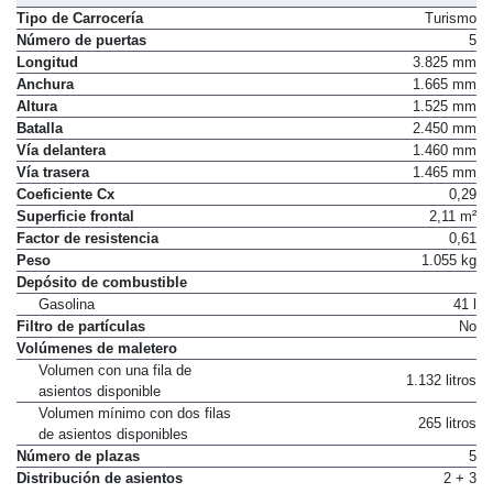
Tipo de Carrocería
Turismo
Número de puertas
5
Longitud
3.825 mm
Anchura
1.665 mm
Altura
1.525 mm
Batalla
2.450 mm
Vía delantera
1.460 mm
Vía trasera
1.465 mm
Coeficiente Cx
0,29
Superficie frontal
2,11 m²
Factor de resistencia
0,61
Peso
1.055 kg
Depósito de combustible
Gasolina
41 l
Filtro de partículas
No
Volúmenes de maletero
Volumen con una fila de
1.132 litros
asientos disponible
Volumen mínimo con dos filas
265 litros
de asientos disponibles
Número de plazas
5
Distribución de asientos
2 + 3