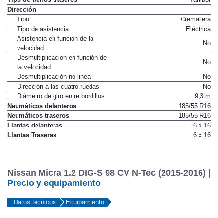
Dirección
Tipo
Cremallera
Tipo de asistencia
Eléctrica
Asistencia en función de la
No
velocidad
Desmultiplicacion en función de
No
la velocidad
Desmultiplicación no lineal
No
Dirección a las cuatro ruedas
No
Diámetro de giro entre bordillos
9,3 m
Neumáticos delanteros
185/55 R16
Neumáticos traseros
185/55 R16
Llantas delanteras
6 x 16
Llantas Traseras
6 x 16
Nissan Micra 1.2 DIG-S 98 CV N-Tec (2015-2016) |
Precio y equipamiento
Datos técnicos
Equipamiento