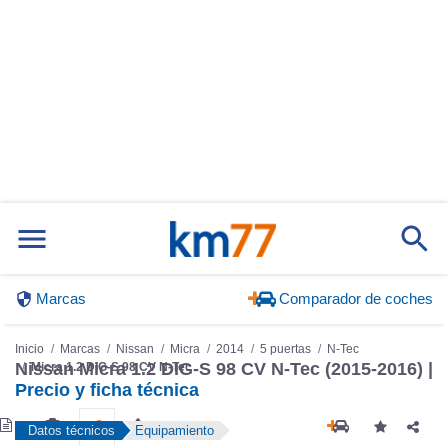
Marcas
Comparador de coches
Inicio
Marcas
Nissan
Micra
2014
5 puertas
N-Tec
Nissan Micra 1.2 DIG-S 98 CV N-Tec (2015-2016) |
Micra 1.2 DIG-S 98 CV N-Tec
Precio y ficha técnica
Datos técnicos
Equipamiento